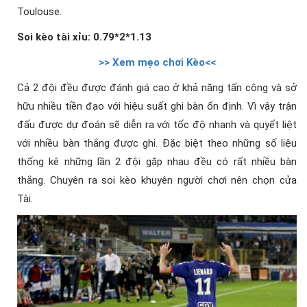
Toulouse.
Soi kèo tài xỉu: 0.79*2*1.13
>> Xem mẹo chơi Kèo<<
Cả 2 đội đều được đánh giá cao ở khả năng tấn công và sở
hữu nhiều tiền đạo với hiệu suất ghi bàn ổn định. Vì vậy trận
đấu được dự đoán sẽ diễn ra với tốc độ nhanh và quyết liệt
với nhiều bàn thắng được ghi. Đặc biệt theo những số liệu
thống kê những lần 2 đội gặp nhau đều có rất nhiều bàn
thắng. Chuyên ra soi kèo khuyên người chơi nên chọn cửa
Tài.