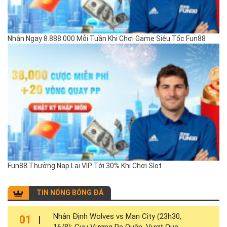
Nhận Ngay 8.888.000 Mỗi Tuần Khi Chơi Game Siêu Tốc Fun88
Fun88 Thưởng Nạp Lại VIP Tới 30% Khi Chơi Slot
TIN NÓNG BÓNG ĐÁ
Nhận Định Wolves vs Man City (23h30,
01
16/8): Cựu Vương Ra Quân, Vượt Qua