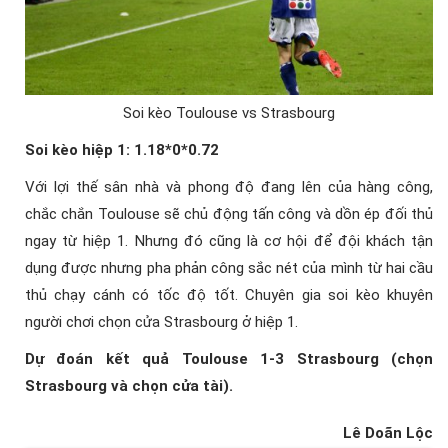
Soi kèo Toulouse vs Strasbourg
Soi kèo hiệp 1: 1.18*0*0.72
Với lợi thế sân nhà và phong độ đang lên của hàng công,
chắc chắn Toulouse sẽ chủ động tấn công và dồn ép đối thủ
ngay từ hiệp 1. Nhưng đó cũng là cơ hội để đội khách tận
dụng được nhưng pha phản công sắc nét của mình từ hai cầu
thủ chạy cánh có tốc độ tốt. Chuyên gia soi kèo khuyên
người chơi chọn cửa Strasbourg ở hiệp 1.
Dự đoán kết quả Toulouse 1-3 Strasbourg (chọn
Strasbourg và chọn cửa tài).
Lê Doãn Lộc