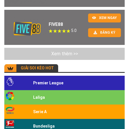
XEM NGAY
FIVE88
5.0
ĐĂNG KÝ
Xem thêm >>
GIẢI SOI KÈO HOT
Premier League
Laliga
Serie A
Bundesliga