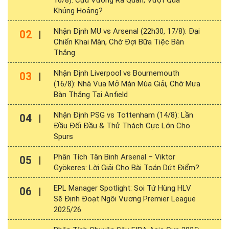
Khủng Hoảng?
Nhận Định MU vs Arsenal (22h30, 17/8): Đại
02
Chiến Khai Màn, Chờ Đợi Bữa Tiệc Bàn
Thắng
Nhận Định Liverpool vs Bournemouth
03
(16/8): Nhà Vua Mở Màn Mùa Giải, Chờ Mưa
Bàn Thắng Tại Anfield
Nhận Định PSG vs Tottenham (14/8): Lần
04
Đầu Đối Đầu & Thử Thách Cực Lớn Cho
Spurs
Phân Tích Tân Binh Arsenal – Viktor
05
Gyökeres: Lời Giải Cho Bài Toán Dứt Điểm?
EPL Manager Spotlight: Soi Tứ Hùng HLV
06
Sẽ Định Đoạt Ngôi Vương Premier League
2025/26