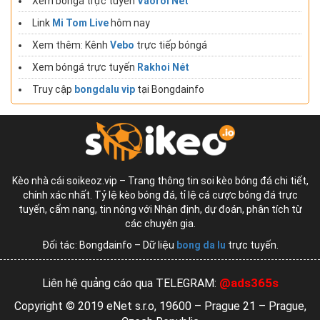
Xem bóngá trực tuyến
Vaoroi Nét
Link
Mi Tom Live
hôm nay
Xem thêm: Kênh
Vebo
trực tiếp bóngá
Xem bóngá trực tuyến
Rakhoi Nét
Truy cập
bongdalu vip
tại Bongdainfo
Kèo nhà cái soikeoz.vip – Trang thông tin soi kèo bóng đá chi tiết,
chính xác nhất. Tỷ lệ kèo bóng đá, tỉ lệ cá cược bóng đá trực
tuyến, cẩm nang, tin nóng với Nhận định, dự đoán, phân tích từ
các chuyên gia.
Đối tác: Bongdainfo – Dữ liệu
bong da lu
trực tuyến.
@ads365s
Liên hệ quảng cáo qua TELEGRAM:
Copyright © 2019 eNet s.r.o, 19600 – Prague 21 – Prague,