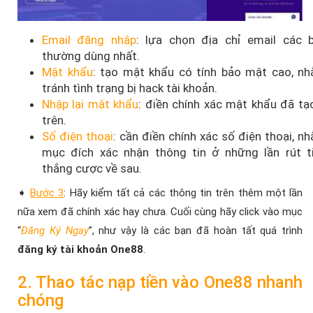
Email đăng nhập
: lựa chọn địa chỉ email các 
thường dùng nhất.
Mật khẩu
: tạo mật khẩu có tính bảo mật cao, n
tránh tình trạng bị hack tài khoản.
Nhập lại mật khẩu
: điền chính xác mật khẩu đã tạ
trên.
Số điện thoại
: cần điền chính xác số điện thoại, n
mục đích xác nhận thông tin ở những lần rút t
thắng cược về sau.
➧
Bước 3
: Hãy kiểm tất cả các thông tin trên thêm một lần
nữa xem đã chính xác hay chưa. Cuối cùng hãy click vào mục
“
Đăng Ký Ngay
”, như vậy là các bạn đã hoàn tất quá trình
đăng ký tài khoản One88
.
2. Thao tác nạp tiền vào One88 nhanh
chóng