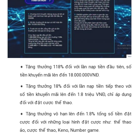
➧ Tặng thưởng 118% đối với lần nạp tiền đầu tiên, số
tiền khuyến mãi lên đến 18.000.000VNĐ.
➧ Tặng thưởng 18% đối với lần nạp tiền tiếp theo với
số tiền khuyến mãi lên đến 1.8 triệu VNĐ, chỉ áp dụng
đối với đặt cược thể thao.
➧ Tặng thưởng vô hạn lên đến 1.8% tổng số tiền đặt
cược đối với những loại hình đặt cược như: thể thao
ảo, cược thể thao, Keno, Number game.