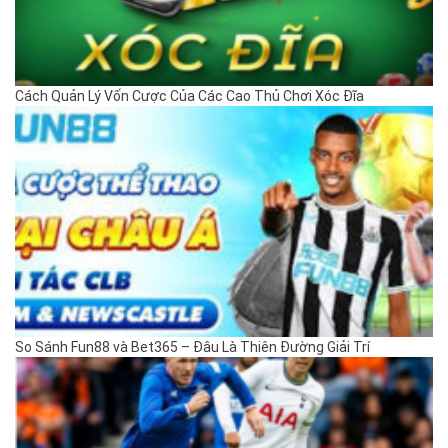
Cách Quản Lý Vốn Cược Của Các Cao Thủ Chơi Xóc Đĩa
So Sánh Fun88 và Bet365 – Đâu Là Thiên Đường Giải Trí