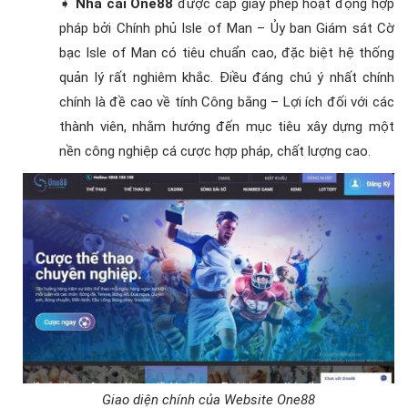
➧
Nhà cái One88
được cấp giấy phép hoạt động hợp
pháp bởi Chính phủ Isle of Man – Ủy ban Giám sát Cờ
bạc Isle of Man có tiêu chuẩn cao, đặc biệt hệ thống
quản lý rất nghiêm khắc. Điều đáng chú ý nhất chính
chính là đề cao về tính Công bằng – Lợi ích đối với các
thành viên, nhằm hướng đến mục tiêu xây dựng một
nền công nghiệp cá cược hợp pháp, chất lượng cao.
Giao diện chính của Website One88