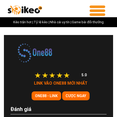
Kèo trận hot |
Tỷ lệ kèo |
Nhà cái uy tín |
Game bài đổi thưởng
5.0
LINK VÀO ONE88 MỚI NHẤT
ONE88 - LINK
CƯỢC NGAY
Đánh giá