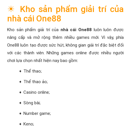
☀ Kho sản phẩm giải trí của
nhà cái One88
Kho sản phẩm giải trí của
nhà cái One88
luôn luôn được
nâng cấp và mở rộng thêm nhiều games mới. Vì vậy, phía
One88 luôn tạo được sức hút, không gian giải trí đặc biệt đối
với các thành viên. Những games online được nhiều người
chơi lựa chọn nhất hiện nay bao gồm:
➧ Thể thao;
➧ Thể thao ảo;
➧ Casino online;
➧ Sòng bài;
➧ Number game;
➧ Keno;