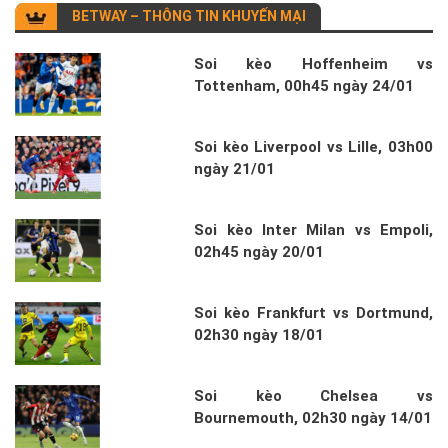
BETWAY – THÔNG TIN KHUYẾN MẠI
Soi kèo Hoffenheim vs
Tottenham, 00h45 ngày 24/01
Soi kèo Liverpool vs Lille, 03h00
ngày 21/01
Soi kèo Inter Milan vs Empoli,
02h45 ngày 20/01
Soi kèo Frankfurt vs Dortmund,
02h30 ngày 18/01
Soi kèo Chelsea vs
Bournemouth, 02h30 ngày 14/01