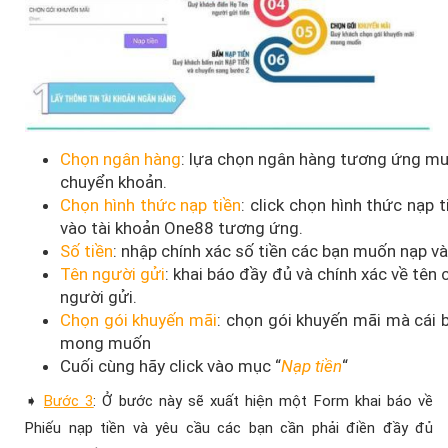
Chọn ngân hàng
: lựa chọn ngân hàng tương ứng m
chuyển khoản.
Chọn hình thức nạp tiền
: click chọn hình thức nạp t
vào tài khoản One88 tương ứng.
Số tiền
: nhập chính xác số tiền các bạn muốn nạp và
Tên người gửi
: khai báo đầy đủ và chính xác về tên 
người gửi.
Chọn gói khuyến mãi
: chọn gói khuyến mãi mà cái 
mong muốn
Cuối cùng hãy click vào mục “
Nạp tiền
“
➧
Bước 3
: Ở bước này sẽ xuất hiện một Form khai báo về
Phiếu nạp tiền và yêu cầu các bạn cần phải điền đầy đủ