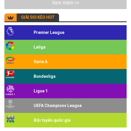
Xem thêm >>
GIẢI SOI KÈO HOT
Premier League
Laliga
Serie A
Bundesliga
Ligue 1
UEFA Champions League
Đội tuyển quốc gia