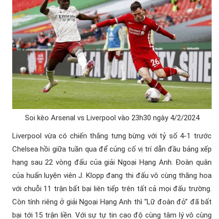
Soi kèo Arsenal vs Liverpool vào 23h30 ngày 4/2/2024
Liverpool vừa có chiến thắng tưng bừng với tỷ số 4-1 trước
Chelsea hồi giữa tuần qua để củng cố vị trí dẫn đầu bảng xếp
hạng sau 22 vòng đấu của giải Ngoại Hạng Anh. Đoàn quân
của huấn luyện viên J. Klopp đang thi đấu vô cùng thăng hoa
với chuỗi 11 trận bất bại liên tiếp trên tất cả mọi đấu trường.
Còn tính riêng ở giải Ngoại Hạng Anh thì “Lữ đoàn đỏ” đã bất
bại tới 15 trận liền. Với sự tự tin cao độ cùng tâm lý vô cùng