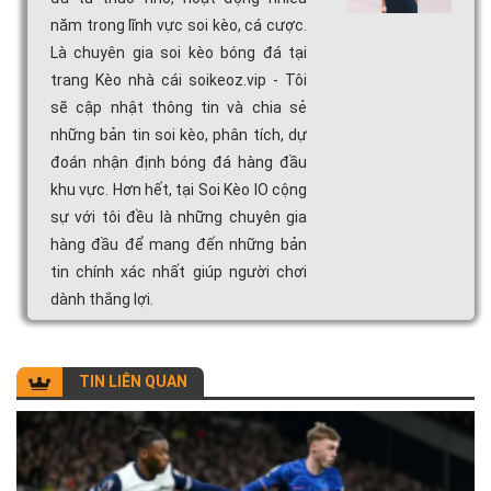
năm trong lĩnh vực soi kèo, cá cược.
Là chuyên gia soi kèo bóng đá tại
trang Kèo nhà cái soikeoz.vip - Tôi
sẽ cập nhật thông tin và chia sẻ
những bản tin soi kèo, phân tích, dự
đoán nhận định bóng đá hàng đầu
khu vực. Hơn hết, tại Soi Kèo IO cộng
sự với tôi đều là những chuyên gia
hàng đầu để mang đến những bản
tin chính xác nhất giúp người chơi
dành thắng lợi.
TIN LIÊN QUAN