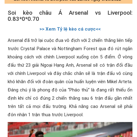
Soi kèo châu Á Arsenal vs Liverpool:
0.83*0*0.70
>> Xem Tỷ lệ kèo cá cược<<
Arsenal đã trở lại cuộc đua vô địch với 2 chiến thắng liên tiếp
trước Crystal Palace và Nottingham Forest qua đó rút ngắn
khoảng cách với chính Liverpool xuống còn 5 điểm. Ở vòng
đấu thứ 23 giải Ngoại Hạng Anh, Arsenal sẽ có trận đối đầu
với chính Liverpool và đây chắc chắn sẽ là trận đấu vô cùng
khó khăn đối với đoàn quân của huấn luyện viên Mikel Arteta.
Đáng chú ý là phong độ của “Pháo thủ” là đang rất thiếu ổn
định khi chỉ có đúng 2 chiến thắng sau 6 trận đấu gần nhất
trên tất cả mọi đấu trường. Khả năng cao Arsenal sẽ phải
đón nhận 1 trận thua trước Liverpool.