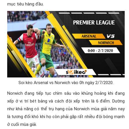
mục tiêu hàng đầu.
Soi kèo Arsenal vs Norwich vào 0h ngày 2/7/2020.
Norwich đang tiếp tục chìm sâu vào khủng hoảng khi đang
xếp ở vị trí bét bảng và cách đội xếp trên là 6 điểm. Dường
như khả năng có thể trụ hạng của Norwich mùa giải năm nay
là tương đối khó khi họ còn phải gặp rất nhiều đội bóng mạnh
ở cuối mùa giải.