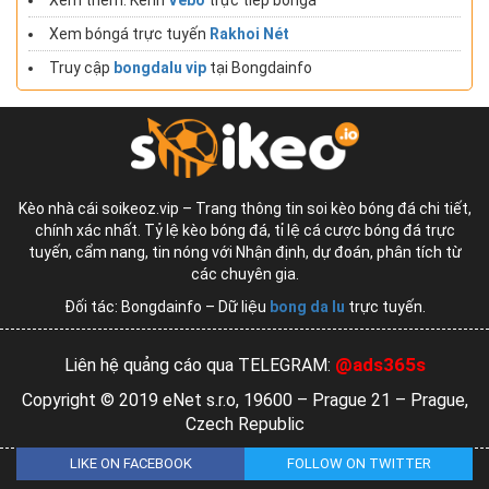
Xem thêm: Kênh
Vebo
trực tiếp bóngá
Xem bóngá trực tuyến
Rakhoi Nét
Truy cập
bongdalu vip
tại Bongdainfo
Kèo nhà cái soikeoz.vip – Trang thông tin soi kèo bóng đá chi tiết,
chính xác nhất. Tỷ lệ kèo bóng đá, tỉ lệ cá cược bóng đá trực
tuyến, cẩm nang, tin nóng với Nhận định, dự đoán, phân tích từ
các chuyên gia.
Đối tác: Bongdainfo – Dữ liệu
bong da lu
trực tuyến.
@ads365s
Liên hệ quảng cáo qua TELEGRAM:
Copyright © 2019 eNet s.r.o, 19600 – Prague 21 – Prague,
Czech Republic
LIKE ON FACEBOOK
FOLLOW ON TWITTER