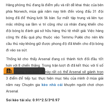
Hàng phòng thủ đang là điểm yếu và rất dễ khai thác của bên
phía Norwich, mùa giải năm nay tính đến vòng đấu 31 đội
bóng đã để thủng lưới 56 bàn. Sự mất tập trung và liên tục
mắc những sai lầm vị trí cũng như cá nhân đang khiến cho
đội bóng bị đánh giá sở hữu hàng thủ tệ nhất giải. Việc hàng
công thi đấu quá phụ thuộc vào Temmu Pukki cho nên khi
cầu thủ này không giữ được phong độ đã khiến cho đội bóng
đi vào sa sút.
Thống kê cho thấy Arsenal đang có thành tích đối đầu tốt
hơn với 8 chiến thắng. Trong trận lượt đi đã kết thúc với tỉ số
2- 2, nhưng trận lượt về này rất có thể Arsenal sẽ giành trọn
3 điểm để tiếp tục thực hiện mục tiêu của mình ở mùa giải
năm nay. Chuyên gia
kèo nhà cái
khuyên người chơi chọn
Arsenal.
Soi kèo tài xỉu: 0.91*2.5/3*0.97