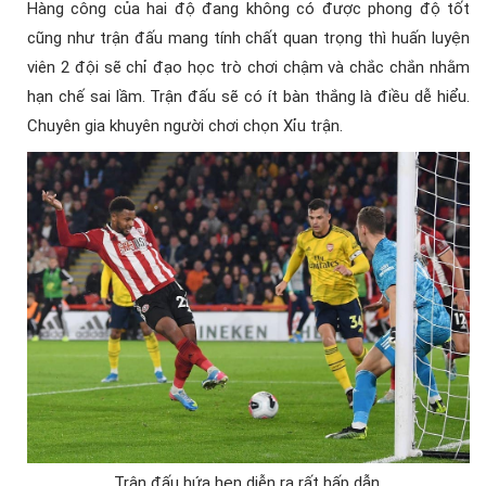
Hàng công của hai độ đang không có được phong độ tốt
cũng như trận đấu mang tính chất quan trọng thì huấn luyện
viên 2 đội sẽ chỉ đạo học trò chơi chậm và chắc chắn nhằm
hạn chế sai lầm. Trận đấu sẽ có ít bàn thắng là điều dễ hiểu.
Chuyên gia khuyên người chơi chọn Xỉu trận.
Trận đấu hứa hẹn diễn ra rất hấp dẫn.