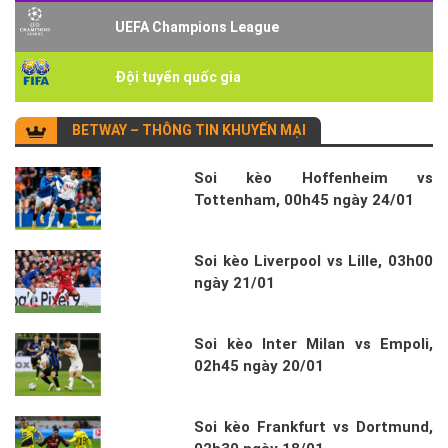
UEFA Champions League
Đội tuyển quốc gia
BETWAY – THÔNG TIN KHUYẾN MẠI
Soi kèo Hoffenheim vs
Tottenham, 00h45 ngày 24/01
Soi kèo Liverpool vs Lille, 03h00
ngày 21/01
Soi kèo Inter Milan vs Empoli,
02h45 ngày 20/01
Soi kèo Frankfurt vs Dortmund,