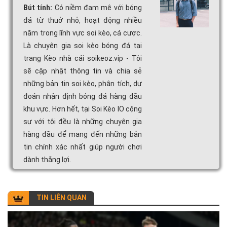
Bút tính:
Có niềm đam mê với bóng
đá từ thuở nhỏ, hoạt động nhiều
năm trong lĩnh vực soi kèo, cá cược.
Là chuyên gia soi kèo bóng đá tại
trang Kèo nhà cái soikeoz.vip - Tôi
sẽ cập nhật thông tin và chia sẻ
những bản tin soi kèo, phân tích, dự
đoán nhận định bóng đá hàng đầu
khu vực. Hơn hết, tại Soi Kèo IO cộng
sự với tôi đều là những chuyên gia
hàng đầu để mang đến những bản
tin chính xác nhất giúp người chơi
dành thắng lợi.
TIN LIÊN QUAN