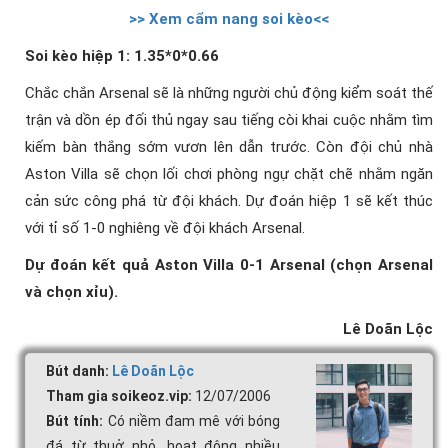
>> Xem cẩm nang soi kèo<<
Soi kèo hiệp 1: 1.35*0*0.66
Chắc chắn Arsenal sẽ là những người chủ động kiểm soát thế
trận và dồn ép đối thủ ngay sau tiếng còi khai cuộc nhằm tìm
kiếm bàn thắng sớm vươn lên dẫn trước. Còn đội chủ nhà
Aston Villa sẽ chọn lối chơi phòng ngự chặt chẽ nhằm ngăn
cản sức công phá từ đội khách. Dự đoán hiệp 1 sẽ kết thúc
với tỉ số 1-0 nghiêng về đội khách Arsenal.
Dự đoán kết quả Aston Villa 0-1 Arsenal (chọn Arsenal
và chọn xỉu).
Lê Doãn Lộc
Bút danh:
Lê Doãn Lộc
Tham gia soikeoz.vip:
12/07/2006
Bút tính:
Có niềm đam mê với bóng
đá từ thuở nhỏ, hoạt động nhiều