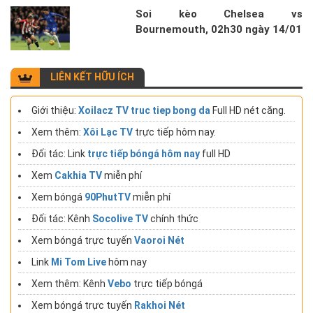
Soi kèo Chelsea vs
Bournemouth, 02h30 ngày 14/01
LIÊN KẾT HỮU ÍCH
Giới thiệu:
Xoilacz TV truc tiep bong da
Full HD nét căng.
Xem thêm:
Xôi Lạc TV
trực tiếp hôm nay.
Đối tác: Link
trực tiếp bóngá hôm nay
full HD
Xem
Cakhia TV
miễn phí
Xem bóngá
90PhutTV
miễn phí
Đối tác: Kênh
Socolive TV
chính thức
Xem bóngá trực tuyến
Vaoroi Nét
Link
Mi Tom Live
hôm nay
Xem thêm: Kênh
Vebo
trực tiếp bóngá
Xem bóngá trực tuyến
Rakhoi Nét