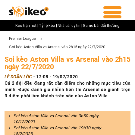
Kèo trận hot |
Tỷ lệ kèo |
Nhà cái uy tín |
Game bài đổi thưởng
Premier League
»
Soi kèo Aston Villa vs Arsenal vào 2h15 ngày 22/7/2020
Soi kèo Aston Villa vs Arsenal vào 2h15
ngày 22/7/2020
LÊ DOÃN LỘC
-
12:08 - 19/07/2020
Cả 2 đội đều đang rất cần điểm cho những mục tiêu của
mình. Được đánh giá nhỉnh hơn thì Arsenal sẽ giành trọn
3 điểm phải làm khách trên sân của Aston Villa.
Soi kèo Aston Villa vs Arsenal vào 0h30 ngày
10/12/2023
Soi kèo Aston Villa vs Arsenal vào 19h30 ngày
18/2/2023