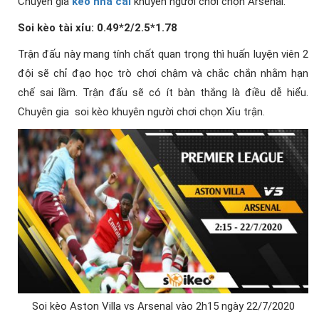
Chuyên gia
kèo nhà cái
khuyên người chơi chọn Arsenal.
Soi kèo tài xỉu: 0.49*2/2.5*1.78
Trận đấu này mang tính chất quan trọng thì huấn luyện viên 2
đội sẽ chỉ đạo học trò chơi chậm và chắc chắn nhằm hạn
chế sai lầm. Trận đấu sẽ có ít bàn thắng là điều dễ hiểu.
Chuyên gia soi kèo khuyên người chơi chọn Xỉu trận.
Soi kèo Aston Villa vs Arsenal vào 2h15 ngày 22/7/2020