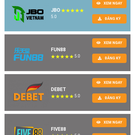
XEM NGAY
JBO
5.0
ĐĂNG KÝ
XEM NGAY
FUN88
5.0
ĐĂNG KÝ
XEM NGAY
DEBET
5.0
ĐĂNG KÝ
XEM NGAY
FIVE88