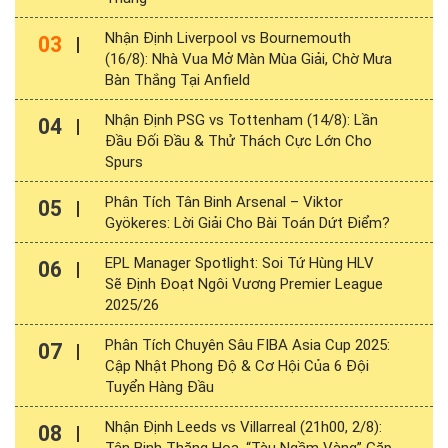
Nhận Định Liverpool vs Bournemouth
03
(16/8): Nhà Vua Mở Màn Mùa Giải, Chờ Mưa
Bàn Thắng Tại Anfield
Nhận Định PSG vs Tottenham (14/8): Lần
04
Đầu Đối Đầu & Thử Thách Cực Lớn Cho
Spurs
Phân Tích Tân Binh Arsenal – Viktor
05
Gyökeres: Lời Giải Cho Bài Toán Dứt Điểm?
EPL Manager Spotlight: Soi Tứ Hùng HLV
06
Sẽ Định Đoạt Ngôi Vương Premier League
2025/26
Phân Tích Chuyên Sâu FIBA Asia Cup 2025:
07
Cập Nhật Phong Độ & Cơ Hội Của 6 Đội
Tuyển Hàng Đầu
Nhận Định Leeds vs Villarreal (21h00, 2/8):
08