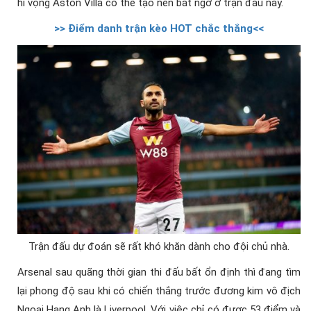
hi vọng Aston Villa có thể tạo nên bất ngờ ở trận đấu này.
>> Điểm danh trận kèo HOT chắc thắng<<
Trận đấu dự đoán sẽ rất khó khăn dành cho đội chủ nhà.
Arsenal sau quãng thời gian thi đấu bất ổn định thì đang tìm
lại phong độ sau khi có chiến thắng trước đương kim vô địch
Ngoại Hạng Anh là Liverpool. Với việc chỉ có được 53 điểm và