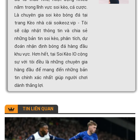
năm trong lĩnh vực soi kèo, cá cược.
Là chuyên gia soi kèo bóng đá tại
trang Kèo nhà cái soikeoz.vip - Tôi
sẽ cập nhật thông tin và chia sẻ
những bản tin soi kèo, phân tích, dự
đoán nhận định bóng đá hàng đầu
khu vực. Hơn hết, tại Soi Kèo IO cộng
sự với tôi đều là những chuyên gia
hàng đầu để mang đến những bản
tin chính xác nhất giúp người chơi
dành thắng lợi.
TIN LIÊN QUAN