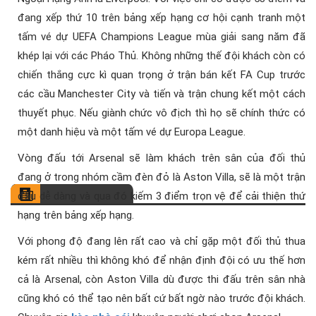
đang xếp thứ 10 trên bảng xếp hạng cơ hội cạnh tranh một
tấm vé dự UEFA Champions League mùa giải sang năm đã
khép lại với các Pháo Thủ. Không những thế đội khách còn có
chiến thắng cực kì quan trọng ở trận bán kết FA Cup trước
các cầu Manchester City và tiến và trận chung kết một cách
thuyết phục. Nếu giành chức vô địch thì họ sẽ chính thức có
một danh hiệu và một tấm vé dự Europa League.
Vòng đấu tới Arsenal sẽ làm khách trên sân của đối thủ
đang ở trong nhóm cầm đèn đỏ là Aston Villa, sẽ là một trận
đấu dễ dàng và qua đó kiếm 3 điểm trọn vệ để cải thiện thứ
hạng trên bảng xếp hạng.
Với phong độ đang lên rất cao và chỉ gặp một đối thủ thua
kém rất nhiều thì không khó để nhận định đội có ưu thế hơn
cả là Arsenal, còn Aston Villa dù được thi đấu trên sân nhà
cũng khó có thể tạo nên bất cứ bất ngờ nào trước đội khách.