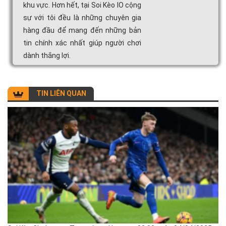
khu vực. Hơn hết, tại Soi Kèo IO cộng
sự với tôi đều là những chuyên gia
hàng đầu để mang đến những bản
tin chính xác nhất giúp người chơi
dành thắng lợi.
TIN LIÊN QUAN