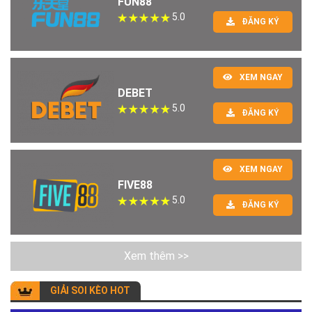
FUN88
5.0
ĐĂNG KÝ
XEM NGAY
DEBET
5.0
ĐĂNG KÝ
XEM NGAY
FIVE88
5.0
ĐĂNG KÝ
Xem thêm >>
GIẢI SOI KÈO HOT