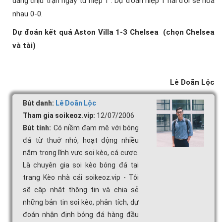
dàng chịu trận ngay từ hiệp 1 . Dự đoán hiệp 1 hai đội sẽ hòa
nhau 0-0.
Dự đoán kết quả Aston Villa 1-3 Chelsea (chọn Chelsea
và tài)
Lê Doãn Lộc
Bút danh:
Lê Doãn Lộc
Tham gia soikeoz.vip:
12/07/2006
Bút tính:
Có niềm đam mê với bóng
đá từ thuở nhỏ, hoạt động nhiều
năm trong lĩnh vực soi kèo, cá cược.
Là chuyên gia soi kèo bóng đá tại
trang Kèo nhà cái soikeoz.vip - Tôi
sẽ cập nhật thông tin và chia sẻ
những bản tin soi kèo, phân tích, dự
đoán nhận định bóng đá hàng đầu