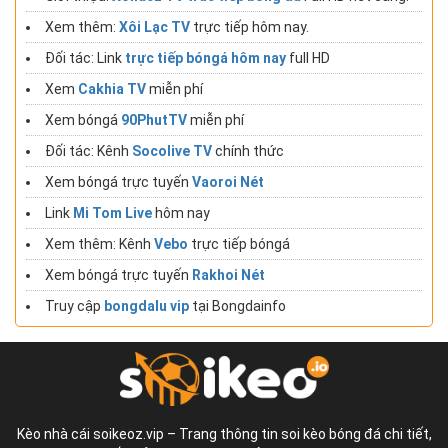
Xem thêm:
Xôi Lạc TV
trực tiếp hôm nay.
Đối tác: Link
trực tiếp bóngá hôm nay
full HD
Xem
Cakhia TV
miễn phí
Xem bóngá
90PhutTV
miễn phí
Đối tác: Kênh
Socolive TV
chính thức
Xem bóngá trực tuyến
Vaoroi Nét
Link
Mi Tom Live
hôm nay
Xem thêm: Kênh
Vebo
trực tiếp bóngá
Xem bóngá trực tuyến
Rakhoi Nét
Truy cập
bongdalu vip
tại Bongdainfo
Kèo nhà cái soikeoz.vip – Trang thông tin soi kèo bóng đá chi tiết,