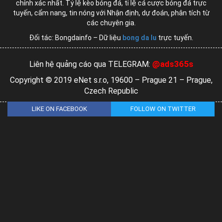
chính xác nhất. Tỷ lệ kèo bóng đá, tỉ lệ cá cược bóng đá trực
tuyến, cẩm nang, tin nóng với Nhận định, dự đoán, phân tích từ
các chuyên gia.
Đối tác: Bongdainfo – Dữ liệu
bong da lu
trực tuyến.
@ads365s
Liên hệ quảng cáo qua TELEGRAM:
Copyright © 2019 eNet s.r.o, 19600 – Prague 21 – Prague,
Czech Republic
LIKE ON FACEBOOK
FOLLOW ON TWITTER