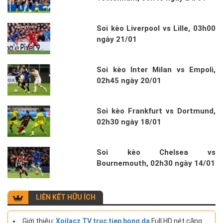
Soi kèo Liverpool vs Lille, 03h00
ngày 21/01
Soi kèo Inter Milan vs Empoli,
02h45 ngày 20/01
Soi kèo Frankfurt vs Dortmund,
02h30 ngày 18/01
Soi kèo Chelsea vs
Bournemouth, 02h30 ngày 14/01
LIÊN KẾT HỮU ÍCH
Giới thiệu:
Xoilacz TV truc tiep bong da
Full HD nét căng.