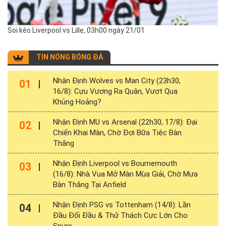
Soi kèo Liverpool vs Lille, 03h00 ngày 21/01
TIN NÓNG BÓNG ĐÁ
Nhận Định Wolves vs Man City (23h30,
01
16/8): Cựu Vương Ra Quân, Vượt Qua
Khủng Hoảng?
Nhận Định MU vs Arsenal (22h30, 17/8): Đại
02
Chiến Khai Màn, Chờ Đợi Bữa Tiệc Bàn
Thắng
Nhận Định Liverpool vs Bournemouth
03
(16/8): Nhà Vua Mở Màn Mùa Giải, Chờ Mưa
Bàn Thắng Tại Anfield
Nhận Định PSG vs Tottenham (14/8): Lần
04
Đầu Đối Đầu & Thử Thách Cực Lớn Cho
Spurs