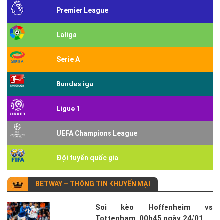
Premier League
Laliga
Serie A
Bundesliga
Ligue 1
UEFA Champions League
Đội tuyển quốc gia
BETWAY – THÔNG TIN KHUYẾN MẠI
Soi kèo Hoffenheim vs
Tottenham, 00h45 ngày 24/01