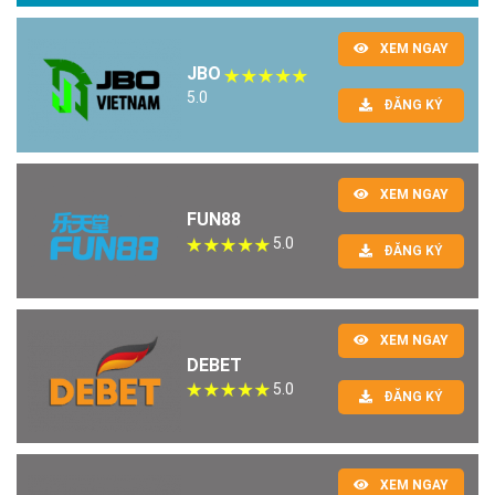
XEM NGAY
JBO
5.0
ĐĂNG KÝ
XEM NGAY
FUN88
5.0
ĐĂNG KÝ
XEM NGAY
DEBET
5.0
ĐĂNG KÝ
XEM NGAY