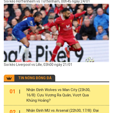
Soi kèo Hoffenheim vs Tottenham, 00h45 ngày 24/01
Soi kèo Liverpool vs Lille, 03h00 ngày 21/01
TIN NÓNG BÓNG ĐÁ
Nhận Định Wolves vs Man City (23h30,
01
16/8): Cựu Vương Ra Quân, Vượt Qua
Khủng Hoảng?
Nhận Định MU vs Arsenal (22h30, 17/8): Đại
02