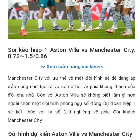
Soi kèo hiệp 1 Aston Villa vs Manchester City:
0.72*-1.5*0.86
>> Xem cẩm nang soi kèo<<
Manchester City với ưu thế về mặt đội hình sẽ dễ dàng áp
đảo cũng như tạo ra vô số cơ hội về phía khung thành của
đội chủ nhà. Còn với Aston Villa sẽ không biết làm gì hơn
ngoài chọn một đội hình phòng ngự số đông. Dự đoán hiệp 1
sẽ kết thúc với tỷ số 2-0 nghiêng về phía đội khách
Manchester City
Đội hình dự kiến Aston Villa vs Manchester City