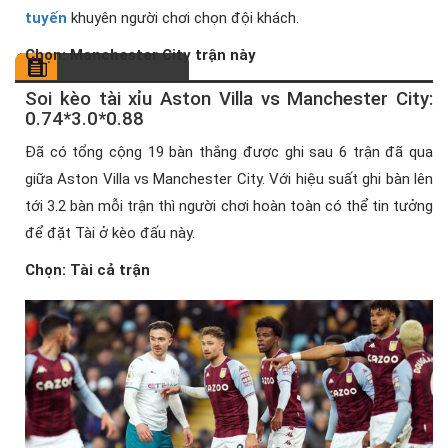
tuyến
khuyên người chơi chọn đội khách.
Chọn: Manchester City trận này
Soi kèo tài xỉu Aston Villa vs Manchester City:
0.74*3.0*0.88
Đã có tổng cộng 19 bàn thắng được ghi sau 6 trận đã qua
giữa Aston Villa vs Manchester City. Với hiệu suất ghi bàn lên
tới 3.2 bàn mỗi trận thì người chơi hoàn toàn có thể tin tưởng
để đặt Tài ở kèo đấu này.
Chọn: Tài cả trận