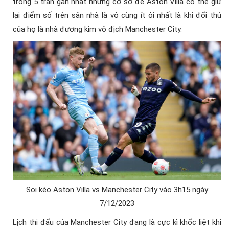
trong 5 trận gần nhất nhưng cơ sở để Aston Villa có thể giữ
lại điểm số trên sân nhà là vô cùng ít ỏi nhất là khi đối thủ
của họ là nhà đương kim vô địch Manchester City.
Soi kèo Aston Villa vs Manchester City vào 3h15 ngày
7/12/2023
Lịch thi đấu của Manchester City đang là cực kì khốc liệt khi