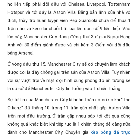
họ liên tiếp phải đối đầu với Chelsea, Liverpool, Tottenham
Hotspur và tới đây là Aston Villa. Bằng bản lĩnh của nhà vô
địch, thầy trò huấn luyện viên Pep Guardiola chưa để thua 1
trận nào và kéo dài chuỗi bất bại lên con số 9 liên tiếp. Vào
lúc này, Manchester City đang đứng thứ 3 ở giải Ngoại Hạng
Anh với 30 điểm giành được và chỉ kém 3 điểm với đội đầu
bảng Arsenal.
Ở vòng đấu thứ 15, Manchester City sẽ có chuyến làm khách
được coi là đầy chông gai trên sân của Aston Villa. Tuy nhiên
với sự vượt trội về mặt đội hình cùng phong độ ấn tượng sẽ
là cơ sở để Manchester City tin tưởng vào 1 chiến thắng.
Sự tự tin của Manchester City là hoàn toàn có cơ sở khi “The
Citienz” đã thắng 10 trong 11 trận gần nhất gặp Aston Villa
trên mọi đấu trường. Ở trận gặp nhau sắp tới kết quả cũng
không quá khác biệt khi tiếp tục là 1 chiến thắng dễ dàng nữa
dành cho Manchester City. Chuyên gia
kèo bóng đá trực