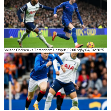
Soi Kèo Chelsea vs Tottenham Hotspur, 02:00 ngày 04/04/2025