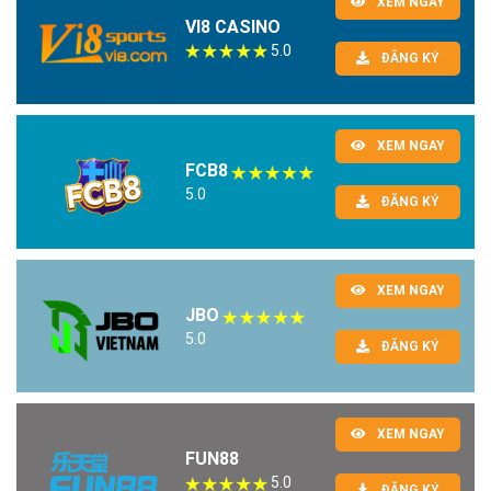
XEM NGAY
VI8 CASINO
5.0
ĐĂNG KÝ
XEM NGAY
FCB8
5.0
ĐĂNG KÝ
XEM NGAY
JBO
5.0
ĐĂNG KÝ
XEM NGAY
FUN88
5.0
ĐĂNG KÝ