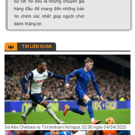
sự với tôi đều là những chuyên gia
hàng đầu để mang đến những bản
tin chính xác nhất giúp người chơi
dành thắng lợi.
TIN LIÊN QUAN
Soi Kèo Chelsea vs Tottenham Hotspur, 02:00 ngày 04/04/2025