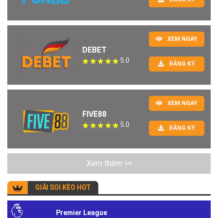
XEM NGAY
DEBET
5.0
ĐĂNG KÝ
XEM NGAY
FIVE88
5.0
ĐĂNG KÝ
Xem thêm >>
GIẢI SOI KÈO HOT
Premier League