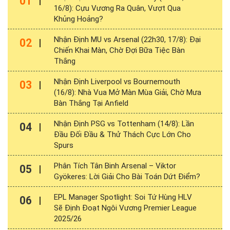
01
16/8): Cựu Vương Ra Quân, Vượt Qua
Khủng Hoảng?
Nhận Định MU vs Arsenal (22h30, 17/8): Đại
02
Chiến Khai Màn, Chờ Đợi Bữa Tiệc Bàn
Thắng
Nhận Định Liverpool vs Bournemouth
03
(16/8): Nhà Vua Mở Màn Mùa Giải, Chờ Mưa
Bàn Thắng Tại Anfield
Nhận Định PSG vs Tottenham (14/8): Lần
04
Đầu Đối Đầu & Thử Thách Cực Lớn Cho
Spurs
Phân Tích Tân Binh Arsenal – Viktor
05
Gyökeres: Lời Giải Cho Bài Toán Dứt Điểm?
EPL Manager Spotlight: Soi Tứ Hùng HLV
06
Sẽ Định Đoạt Ngôi Vương Premier League
2025/26