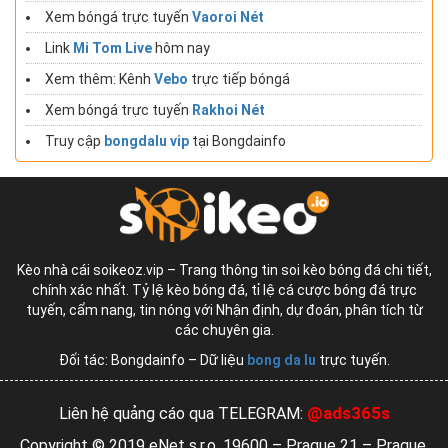
Xem bóngá trực tuyến
Vaoroi Nét
Link
Mi Tom Live
hôm nay
Xem thêm: Kênh
Vebo
trực tiếp bóngá
Xem bóngá trực tuyến
Rakhoi Nét
Truy cập
bongdalu vip
tại Bongdainfo
Kèo nhà cái soikeoz.vip – Trang thông tin soi kèo bóng đá chi tiết,
chính xác nhất. Tỷ lệ kèo bóng đá, tỉ lệ cá cược bóng đá trực
tuyến, cẩm nang, tin nóng với Nhận định, dự đoán, phân tích từ
các chuyên gia.
Đối tác: Bongdainfo – Dữ liệu
bong da lu
trực tuyến.
@ads365s
Liên hệ quảng cáo qua TELEGRAM:
Copyright © 2019 eNet s.r.o, 19600 – Prague 21 – Prague,