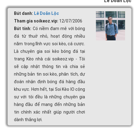
Lê Doãn Lộc
Bút danh:
Lê Doãn Lộc
Tham gia soikeoz.vip:
12/07/2006
Bút tính:
Có niềm đam mê với bóng
đá từ thuở nhỏ, hoạt động nhiều
năm trong lĩnh vực soi kèo, cá cược.
Là chuyên gia soi kèo bóng đá tại
trang Kèo nhà cái soikeoz.vip - Tôi
sẽ cập nhật thông tin và chia sẻ
những bản tin soi kèo, phân tích, dự
đoán nhận định bóng đá hàng đầu
khu vực. Hơn hết, tại Soi Kèo IO cộng
sự với tôi đều là những chuyên gia
hàng đầu để mang đến những bản
tin chính xác nhất giúp người chơi
dành thắng lợi.