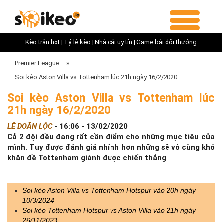
Kèo trận hot |
Tỷ lệ kèo |
Nhà cái uy tín |
Game bài đổi thưởng
Premier League
»
Soi kèo Aston Villa vs Tottenham lúc 21h ngày 16/2/2020
Soi kèo Aston Villa vs Tottenham lúc
21h ngày 16/2/2020
LÊ DOÃN LỘC
-
16:06 - 13/02/2020
Cả 2 đội đều đang rất cần điểm cho những mục tiêu của
mình. Tuy được đánh giá nhỉnh hơn những sẽ vô cùng khó
khăn đề Tottenham giành được chiến thắng.
Soi kèo Aston Villa vs Tottenham Hotspur vào 20h ngày
10/3/2024
Soi kèo Tottenham Hotspur vs Aston Villa vào 21h ngày
26/11/2023