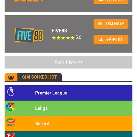
XEM NGAY
FIVE88
5.0
ĐĂNG KÝ
Xem thêm >>
GIẢI SOI KÈO HOT
Premier League
Laliga
Serie A