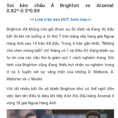
Soi kèo châu Á Brighton vs Arsenal:
0.82*-0.5*0.89
>> Link trận kèo HOT hôm nay<<
Brighton đã không còn giữ được sự ổn định và đang thi đấu
bất ổn khi rơi xuống vị trí thứ 7 trên bảng xếp hạng giải Ngoại
Hạng Anh sau 15 trận đã đấu. Trong 4 trận gần nhất, “Những
chú chim mòng biển” chỉ thắng có 1 và điều đó đang khiến sự
tự tin của các cầu thủ bị giảm sút 1 cách nghiêm trọng. Đội
hình của Brighton cũng đang thiếu hụt nhân sự nghiêm trọng
ở cả 3 tuyến với sự vắng mặt của những D. Welbeck, A.
Webster và J. Moder.
Với rất nhiều bất ổn sẽ khiến Brighton khó có thể nghĩ đến
việc làm lên điều kì diệu khi tiếp đón đội đầu bảng Arsenal ở
vòng 18 giải Ngoại Hạng Anh.