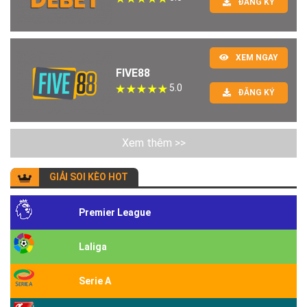
ĐĂNG KÝ
XEM NGAY
FIVE88
5.0
ĐĂNG KÝ
Xem thêm >>
GIẢI SOI KÈO HOT
Premier League
Laliga
Serie A