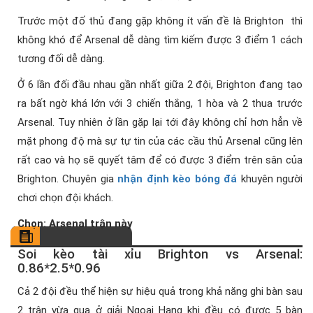
Trước một đố thủ đang gặp không ít vấn đề là Brighton thì
không khó để Arsenal dễ dàng tìm kiếm được 3 điểm 1 cách
tương đối dễ dàng.
Ở 6 lần đối đầu nhau gần nhất giữa 2 đội, Brighton đang tạo
ra bất ngờ khá lớn với 3 chiến thắng, 1 hòa và 2 thua trước
Arsenal. Tuy nhiên ở lần gặp lại tới đây không chỉ hơn hẳn về
mặt phong độ mà sự tự tin của các cầu thủ Arsenal cũng lên
rất cao và họ sẽ quyết tâm để có được 3 điểm trên sân của
Brighton. Chuyên gia
nhận định kèo bóng đá
khuyên người
chơi chọn đội khách.
Chọn: Arsenal trận này
Soi kèo tài xỉu Brighton vs Arsenal:
0.86*2.5*0.96
Cả 2 đội đều thể hiện sự hiệu quả trong khả năng ghi bàn sau
2 trận vừa qua ở giải Ngoại Hạng khi đều có được 5 bàn