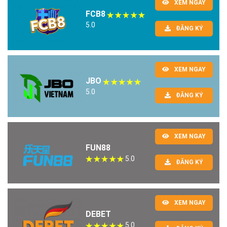
XEM NGAY
FCB8
5.0
ĐĂNG KÝ
XEM NGAY
JBO
5.0
ĐĂNG KÝ
XEM NGAY
FUN88
5.0
ĐĂNG KÝ
XEM NGAY
DEBET
5.0