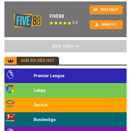
XEM NGAY
FIVE88
5.0
ĐĂNG KÝ
Xem thêm >>
GIẢI SOI KÈO HOT
Premier League
Laliga
Serie A
Bundesliga