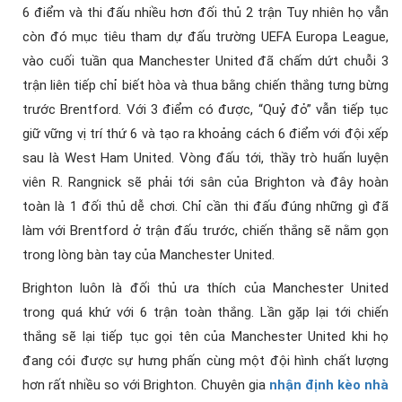
6 điểm và thi đấu nhiều hơn đối thủ 2 trận Tuy nhiên họ vẫn
còn đó mục tiêu tham dự đấu trường UEFA Europa League,
vào cuối tuần qua Manchester United đã chấm dứt chuỗi 3
trận liên tiếp chỉ biết hòa và thua bằng chiến thắng tưng bừng
trước Brentford. Với 3 điểm có được, “Quỷ đỏ” vẫn tiếp tục
giữ vững vị trí thứ 6 và tạo ra khoảng cách 6 điểm với đội xếp
sau là West Ham United. Vòng đấu tới, thầy trò huấn luyện
viên R. Rangnick sẽ phải tới sân của Brighton và đây hoàn
toàn là 1 đối thủ dễ chơi. Chỉ cần thi đấu đúng những gì đã
làm với Brentford ở trận đấu trước, chiến thắng sẽ nằm gọn
trong lòng bàn tay của Manchester United.
Brighton luôn là đối thủ ưa thích của Manchester United
trong quá khứ với 6 trận toàn thắng. Lần gặp lại tới chiến
thắng sẽ lại tiếp tục gọi tên của Manchester United khi họ
đang cói được sự hưng phấn cùng một đội hình chất lượng
hơn rất nhiều so với Brighton. Chuyên gia
nhận định kèo nhà