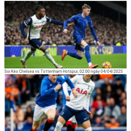
Soi Kèo Chelsea vs Tottenham Hotspur, 02:00 ngày 04/04/2025