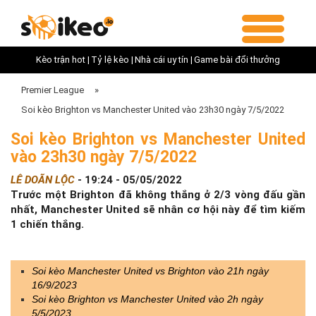
Kèo trận hot |
Tỷ lệ kèo |
Nhà cái uy tín |
Game bài đổi thưởng
Premier League
»
Soi kèo Brighton vs Manchester United vào 23h30 ngày 7/5/2022
Soi kèo Brighton vs Manchester United
vào 23h30 ngày 7/5/2022
LÊ DOÃN LỘC
-
19:24 - 05/05/2022
Trước một Brighton đã không thắng ở 2/3 vòng đấu gần
nhất, Manchester United sẽ nhân cơ hội này để tìm kiếm
1 chiến thắng.
Soi kèo Manchester United vs Brighton vào 21h ngày
16/9/2023
Soi kèo Brighton vs Manchester United vào 2h ngày
5/5/2023