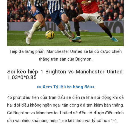
Tiếp đà hưng phấn, Manchester United sẽ lại có được chiến
thắng trên sân của Brighton.
Soi kèo hiệp 1 Brighton vs Manchester United:
1.03*0*0.85
>> Xem Tỷ lệ kèo bóng đá<<
45 phút đầu tiên của trận đấu sẽ diễn ra khá sôi động khi cả
hai đội đều không ngần ngại tấn công để tìm kiếm bàn thắng.
Cả Brighton vs Manchester United sẽ đều có được điều mình
cần và nhiều khả năng hiệp 1 sẽ kết thúc với tỷ số hòa 1-1.