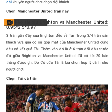
cái
khuyên người chơi chọn đội khách.
Chọn: Manchester United trận này
Soi kèo tài xỉu Brighton vs Manchester United:
0.95*2.5*0.97
3 trận gần đây của Brighton đều về Tài. Trong 3/4 trận sân
khách vừa qua có sự góp mặt của Manchester United cũng
đều có kết quả Tài. Thêm vào đó là ở 6 trận đối đầu trước
đó giữa Brighton vs Manchester United đã có tới 20 bàn
thắng được ghi. Do đó cửa Tài là lựa chọn hợp lý dành cho
người chơi.
Chọn: Tài cả trận