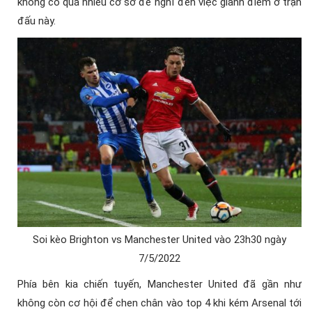
không có quá nhiều cơ sở để nghĩ đến việc giành điểm ở trận
đấu này.
Soi kèo Brighton vs Manchester United vào 23h30 ngày
7/5/2022
Phía bên kia chiến tuyến, Manchester United đã gần như
không còn cơ hội để chen chân vào top 4 khi kém Arsenal tới