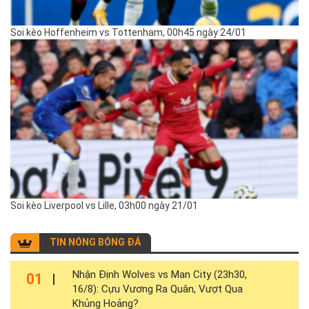
Soi kèo Hoffenheim vs Tottenham, 00h45 ngày 24/01
Soi kèo Liverpool vs Lille, 03h00 ngày 21/01
TIN NÓNG BÓNG ĐÁ
Nhận Định Wolves vs Man City (23h30,
01
16/8): Cựu Vương Ra Quân, Vượt Qua
Khủng Hoảng?