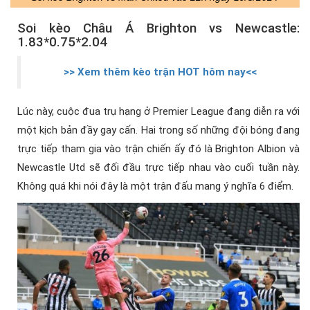
Soi kèo Châu Á Brighton vs Newcastle:
1.83*0.75*2.04
>> Xem thêm kèo trận HOT hôm nay<<
Lúc này, cuộc đua trụ hạng ở Premier League đang diễn ra với
một kịch bản đầy gay cấn. Hai trong số những đội bóng đang
trực tiếp tham gia vào trận chiến ấy đó là Brighton Albion và
Newcastle Utd sẽ đối đầu trực tiếp nhau vào cuối tuần này.
Không quá khi nói đây là một trận đấu mang ý nghĩa 6 điểm.