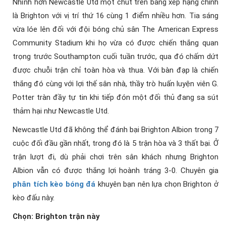
Nhỉnh hơn Newcastle Utd một chút trên bảng xếp hạng chính
là Brighton với vị trí thứ 16 cùng 1 điểm nhiều hơn. Tia sáng
vừa lóe lên đối với đội bóng chủ sân The American Express
Community Stadium khi họ vừa có được chiến thắng quan
trọng trước Southampton cuối tuần trước, qua đó chấm dứt
được chuỗi trận chỉ toàn hòa và thua. Với bàn đạp là chiến
thắng đó cùng với lợi thế sân nhà, thầy trò huấn luyện viên G.
Potter tràn đầy tự tin khi tiếp đón một đối thủ đang sa sút
thảm hại như Newcastle Utd.
Newcastle Utd đã không thể đánh bại Brighton Albion trong 7
cuộc đối đầu gần nhất, trong đó là 5 trận hòa và 3 thất bại. Ở
trận lượt đi, dù phải chơi trên sân khách nhưng Brighton
Albion vẫn có được thắng lợi hoành tráng 3-0. Chuyên gia
phân tích kèo bóng đá
khuyên bạn nên lựa chọn Brighton ở
kèo đấu này.
Chọn: Brighton trận này