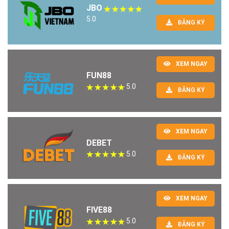
JBO
5.0
ĐĂNG KÝ
XEM NGAY
FUN88
5.0
ĐĂNG KÝ
XEM NGAY
DEBET
5.0
ĐĂNG KÝ
XEM NGAY
FIVE88
5.0
ĐĂNG KÝ