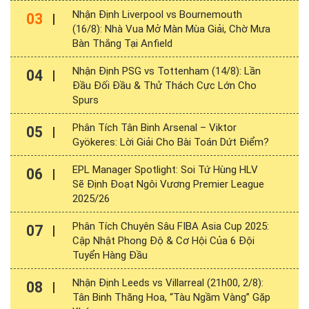
Nhận Định Liverpool vs Bournemouth
03
(16/8): Nhà Vua Mở Màn Mùa Giải, Chờ Mưa
Bàn Thắng Tại Anfield
Nhận Định PSG vs Tottenham (14/8): Lần
04
Đầu Đối Đầu & Thử Thách Cực Lớn Cho
Spurs
Phân Tích Tân Binh Arsenal – Viktor
05
Gyökeres: Lời Giải Cho Bài Toán Dứt Điểm?
EPL Manager Spotlight: Soi Tứ Hùng HLV
06
Sẽ Định Đoạt Ngôi Vương Premier League
2025/26
Phân Tích Chuyên Sâu FIBA Asia Cup 2025:
07
Cập Nhật Phong Độ & Cơ Hội Của 6 Đội
Tuyển Hàng Đầu
Nhận Định Leeds vs Villarreal (21h00, 2/8):
08
Tân Binh Thăng Hoa, “Tàu Ngầm Vàng” Gặp