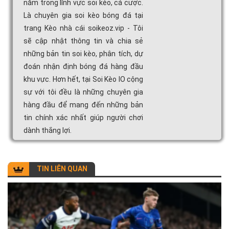
năm trong lĩnh vực soi kèo, cá cược.
Là chuyên gia soi kèo bóng đá tại
trang Kèo nhà cái soikeoz.vip - Tôi
sẽ cập nhật thông tin và chia sẻ
những bản tin soi kèo, phân tích, dự
đoán nhận định bóng đá hàng đầu
khu vực. Hơn hết, tại Soi Kèo IO cộng
sự với tôi đều là những chuyên gia
hàng đầu để mang đến những bản
tin chính xác nhất giúp người chơi
dành thắng lợi.
TIN LIÊN QUAN