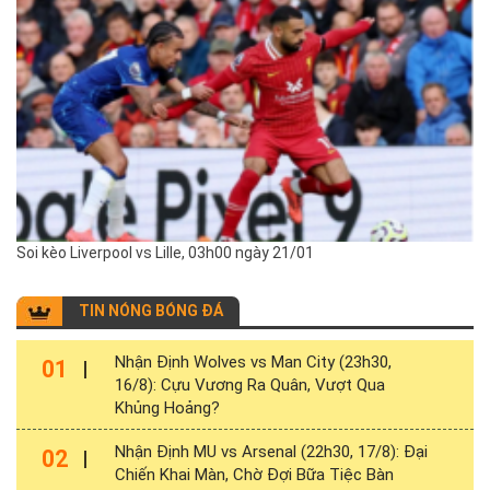
Soi kèo Liverpool vs Lille, 03h00 ngày 21/01
TIN NÓNG BÓNG ĐÁ
Nhận Định Wolves vs Man City (23h30,
01
16/8): Cựu Vương Ra Quân, Vượt Qua
Khủng Hoảng?
Nhận Định MU vs Arsenal (22h30, 17/8): Đại
02
Chiến Khai Màn, Chờ Đợi Bữa Tiệc Bàn