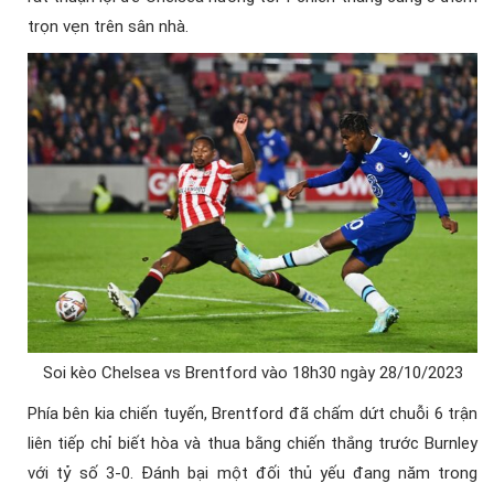
trọn vẹn trên sân nhà.
Soi kèo Chelsea vs Brentford vào 18h30 ngày 28/10/2023
Phía bên kia chiến tuyến, Brentford đã chấm dứt chuỗi 6 trận
liên tiếp chỉ biết hòa và thua bằng chiến thắng trước Burnley
với tỷ số 3-0. Đánh bại một đối thủ yếu đang năm trong