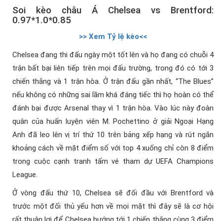
Soi kèo châu Á Chelsea vs Brentford:
0.97*1.0*0.85
>> Xem Tỷ lệ kèo<<
Chelsea đang thi đấu ngày một tốt lên và họ đang có chuỗi 4
trận bất bại liên tiếp trên mọi đấu trường, trong đó có tới 3
chiến thắng và 1 trận hòa. Ở trận đấu gần nhất, “The Blues”
nếu không có những sai lầm khá đáng tiếc thì họ hoàn có thể
đánh bại được Arsenal thay vì 1 trận hòa. Vào lúc này đoàn
quân của huấn luyện viên M. Pochettino ở giải Ngoại Hạng
Anh đã leo lên vị trí thứ 10 trên bảng xếp hạng và rút ngắn
khoảng cách về mặt điểm số với top 4 xuống chỉ còn 8 điểm
trong cuộc cạnh tranh tấm vé tham dự UEFA Champions
League.
Ở vòng đấu thứ 10, Chelsea sẽ đối đầu với Brentford và
trước một đối thủ yếu hơn về mọi mặt thì đây sẽ là cơ hội
rất thuận lợi để Chelsea hướng tới 1 chiến thắng cùng 3 điểm