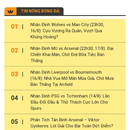
TIN NÓNG BÓNG ĐÁ
Nhận Định Wolves vs Man City (23h30,
01
16/8): Cựu Vương Ra Quân, Vượt Qua
Khủng Hoảng?
Nhận Định MU vs Arsenal (22h30, 17/8): Đại
02
Chiến Khai Màn, Chờ Đợi Bữa Tiệc Bàn
Thắng
Nhận Định Liverpool vs Bournemouth
03
(16/8): Nhà Vua Mở Màn Mùa Giải, Chờ Mưa
Bàn Thắng Tại Anfield
Nhận Định PSG vs Tottenham (14/8): Lần
04
Đầu Đối Đầu & Thử Thách Cực Lớn Cho
Spurs
Phân Tích Tân Binh Arsenal – Viktor
05
Gyökeres: Lời Giải Cho Bài Toán Dứt Điểm?