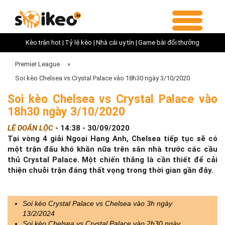
Kèo trận hot |
Tỷ lệ kèo |
Nhà cái uy tín |
Game bài đổi thưởng
Premier League
»
Soi kèo Chelsea vs Crystal Palace vào 18h30 ngày 3/10/2020
Soi kèo Chelsea vs Crystal Palace vào
18h30 ngày 3/10/2020
LÊ DOÃN LỘC
-
14:38 - 30/09/2020
Tại vòng 4 giải Ngoại Hạng Anh, Chelsea tiếp tục sẽ có
một trận đấu khó khăn nữa trên sân nhà trước các cầu
thủ Crystal Palace. Một chiến thắng là cần thiết để cải
thiện chuỗi trận đáng thất vọng trong thời gian gần đây.
Soi kèo Crystal Palace vs Chelsea vào 3h ngày
13/2/2024
Soi kèo Chelsea vs Crystal Palace vào 2h30 ngày