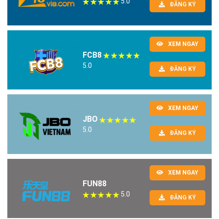
5.0
ĐĂNG KÝ
XEM NGAY
FCB8
5.0
ĐĂNG KÝ
XEM NGAY
JBO
5.0
ĐĂNG KÝ
XEM NGAY
FUN88
5.0
ĐĂNG KÝ