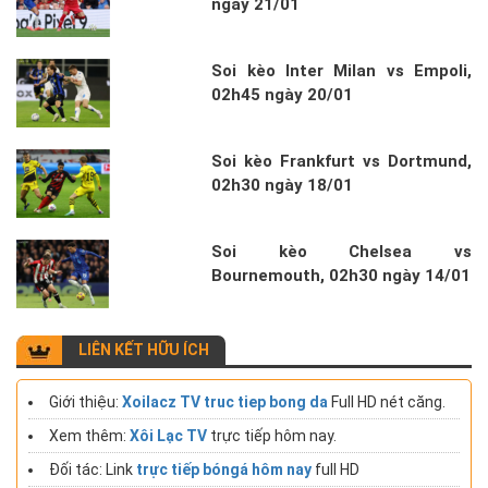
ngày 21/01
Soi kèo Inter Milan vs Empoli,
02h45 ngày 20/01
Soi kèo Frankfurt vs Dortmund,
02h30 ngày 18/01
Soi kèo Chelsea vs
Bournemouth, 02h30 ngày 14/01
LIÊN KẾT HỮU ÍCH
Giới thiệu:
Xoilacz TV truc tiep bong da
Full HD nét căng.
Xem thêm:
Xôi Lạc TV
trực tiếp hôm nay.
Đối tác: Link
trực tiếp bóngá hôm nay
full HD