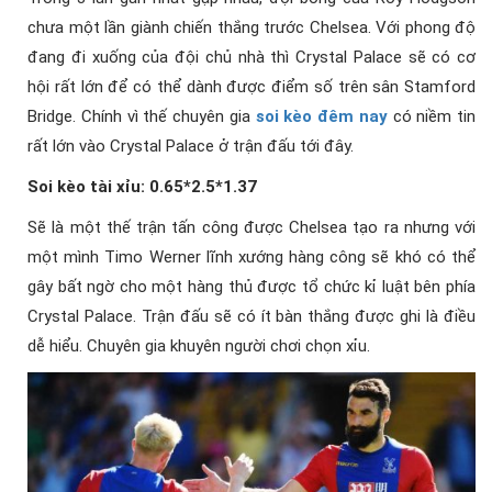
chưa một lần giành chiến thắng trước Chelsea. Với phong độ
đang đi xuống của đội chủ nhà thì Crystal Palace sẽ có cơ
hội rất lớn để có thể dành được điểm số trên sân Stamford
Bridge. Chính vì thế chuyên gia
soi kèo đêm nay
có niềm tin
rất lớn vào Crystal Palace ở trận đấu tới đây.
Soi kèo tài xỉu: 0.65*2.5*1.37
Sẽ là một thế trận tấn công được Chelsea tạo ra nhưng với
một mình Timo Werner lĩnh xướng hàng công sẽ khó có thể
gây bất ngờ cho một hàng thủ được tổ chức kỉ luật bên phía
Crystal Palace. Trận đấu sẽ có ít bàn thắng được ghi là điều
dễ hiểu. Chuyên gia khuyên người chơi chọn xỉu.