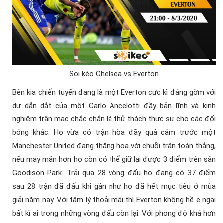
Soi kèo Chelsea vs Everton
Bên kia chiến tuyến đang là một Everton cực kì đáng gờm với
dự dẫn dắt của một Carlo Ancelotti đầy bản lĩnh và kinh
nghiệm trận mạc chắc chắn là thử thách thực sự cho các đối
bóng khác. Họ vừa có trận hòa đầy quả cảm trước một
Manchester United đang thăng hoa với chuỗi trận toàn thắng,
nếu may mắn hơn họ còn có thể giữ lại được 3 điểm trên sân
Goodison Park. Trải qua 28 vòng đấu họ đang có 37 điểm
sau 28 trận đã đấu khi gần như họ đã hết mục tiêu ở mùa
giải năm nay. Với tâm lý thoải mái thì Everton không hề e ngại
bất kì ai trong những vòng đấu còn lại. Với phong độ khá hơn