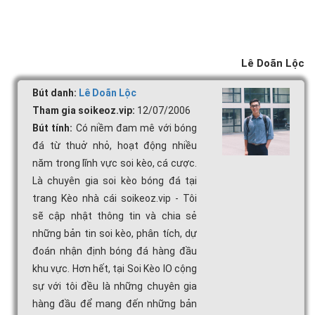
Lê Doãn Lộc
Bút danh:
Lê Doãn Lộc
Tham gia soikeoz.vip:
12/07/2006
Bút tính:
Có niềm đam mê với bóng
đá từ thuở nhỏ, hoạt động nhiều
năm trong lĩnh vực soi kèo, cá cược.
Là chuyên gia soi kèo bóng đá tại
trang Kèo nhà cái soikeoz.vip - Tôi
sẽ cập nhật thông tin và chia sẻ
những bản tin soi kèo, phân tích, dự
đoán nhận định bóng đá hàng đầu
khu vực. Hơn hết, tại Soi Kèo IO cộng
sự với tôi đều là những chuyên gia
hàng đầu để mang đến những bản