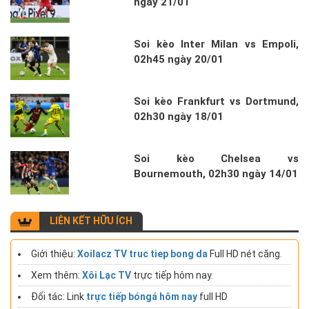
ngày 21/01
Soi kèo Inter Milan vs Empoli,
02h45 ngày 20/01
Soi kèo Frankfurt vs Dortmund,
02h30 ngày 18/01
Soi kèo Chelsea vs
Bournemouth, 02h30 ngày 14/01
LIÊN KẾT HỮU ÍCH
Giới thiệu:
Xoilacz TV truc tiep bong da
Full HD nét căng.
Xem thêm:
Xôi Lạc TV
trực tiếp hôm nay.
Đối tác: Link
trực tiếp bóngá hôm nay
full HD