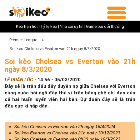
Kèo trận hot |
Tỷ lệ kèo |
Nhà cái uy tín |
Game bài đổi thưởng
Premier League
»
Soi kèo Chelsea vs Everton vào 21h ngày 8/3/2020
Soi kèo Chelsea vs Everton vào 21h
ngày 8/3/2020
LÊ DOÃN LỘC
-
14:56 - 05/03/2020
Đây sẽ là trận đấu đầy duyên nợ giữa Chelsea với Everton
cùng cuộc hội ngộ đầy thú vị trên băng ghế chỉ đạo của
cả hai huấn luyến viên hai bên. Dự đoán đây sẽ là trận
đấu cực kì hấp dẫn.
Soi kèo Chelsea vs Everton vào 2h ngày 16/4/2024
Soi kèo Everton vs Chelsea vào 21h ngày 10/12/2023
Soi kèo Chelsea vs Everton vào 0h30 ngày 19/3/2023