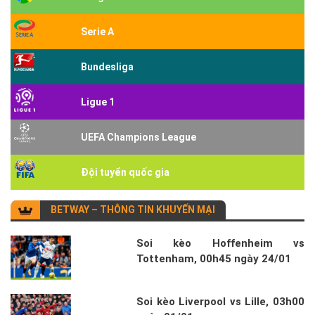
Serie A
Bundesliga
Ligue 1
UEFA Champions League
Đội tuyển quốc gia
BETWAY – THÔNG TIN KHUYẾN MẠI
Soi kèo Hoffenheim vs
Tottenham, 00h45 ngày 24/01
Soi kèo Liverpool vs Lille, 03h00