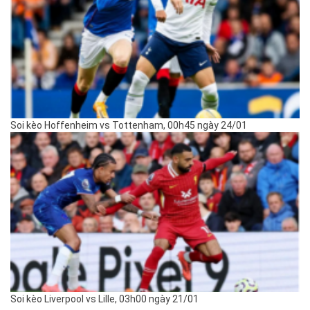
Soi kèo Hoffenheim vs Tottenham, 00h45 ngày 24/01
Soi kèo Liverpool vs Lille, 03h00 ngày 21/01