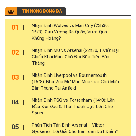
TIN NÓNG BÓNG ĐÁ
Nhận Định Wolves vs Man City (23h30,
01
16/8): Cựu Vương Ra Quân, Vượt Qua
Khủng Hoảng?
Nhận Định MU vs Arsenal (22h30, 17/8): Đại
02
Chiến Khai Màn, Chờ Đợi Bữa Tiệc Bàn
Thắng
Nhận Định Liverpool vs Bournemouth
03
(16/8): Nhà Vua Mở Màn Mùa Giải, Chờ Mưa
Bàn Thắng Tại Anfield
Nhận Định PSG vs Tottenham (14/8): Lần
04
Đầu Đối Đầu & Thử Thách Cực Lớn Cho
Spurs
Phân Tích Tân Binh Arsenal – Viktor
05
Gyökeres: Lời Giải Cho Bài Toán Dứt Điểm?