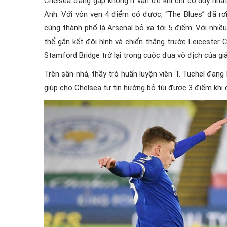
Chelsea đang gặp không ít vấn đề khi chỉ có duy nhấ
Anh. Với vỏn vẹn 4 điểm có được, “The Blues” đã rơi x
cùng thành phố là Arsenal bỏ xa tới 5 điểm. Với nhiê
thể gắn kết đội hình và chiến thắng trước Leicester Ci
Stamford Bridge trở lại trong cuộc đua vô địch của gia
Trên sân nhà, thầy trò huấn luyện viên T. Tuchel đang bấ
giúp cho Chelsea tự tin hướng bỏ túi được 3 điểm khi đ