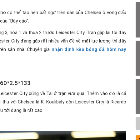
 khó có thể tạo nên bất ngờ trên sân của Chelsea ở vòng đấu
của “Bầy cáo”.
g 3, hòa 1 và thua 2 trước Leicester City. Trận gặp lại tới đây
eicester City đang gặp rất nhiều vấn đề về mặt lực lượng thì đây
̉m trên sân nhà. Chuyên gia
nhận định kèo bóng đá hôm nay
0.60*2.5*133
Leicester City cũng về Tài ở trận vừa qua. Thêm vào đó là cả
g thủ với Chelsea là K. Koulibaly còn Leicester City là Ricardo
u tới đang là rất cao.