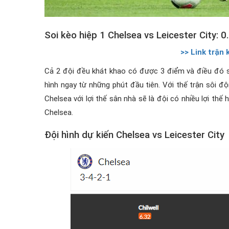
Soi kèo hiệp 1 Chelsea vs Leicester City: 
>> Link trận
Cả 2 đội đều khát khao có được 3 điểm và điều đó 
hình ngay từ những phút đầu tiên. Với thế trận sôi đô
Chelsea với lợi thế sân nhà sẽ là đội có nhiều lợi thế
Chelsea.
Đội hình dự kiến Chelsea vs Leicester City