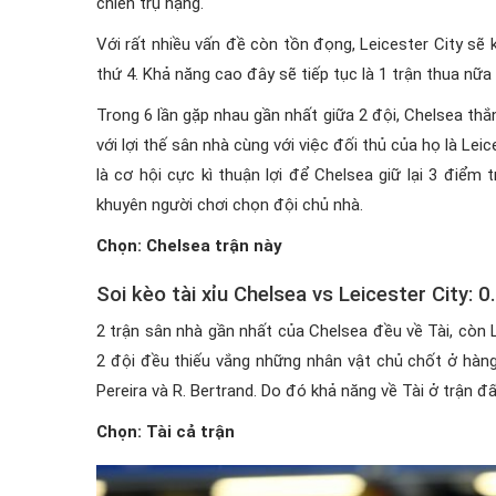
chiến trụ hạng.
Với rất nhiều vấn đề còn tồn đọng, Leicester City sẽ
thứ 4. Khả năng cao đây sẽ tiếp tục là 1 trận thua nữa 
Trong 6 lần gặp nhau gần nhất giữa 2 đội, Chelsea thắn
với lợi thế sân nhà cùng với việc đối thủ của họ là L
là cơ hội cực kì thuận lợi để Chelsea giữ lại 3 điê
khuyên người chơi chọn đội chủ nhà.
Chọn: Chelsea trận này
Soi kèo tài xỉu Chelsea vs Leicester City: 
2 trận sân nhà gần nhất của Chelsea đều về Tài, còn 
2 đội đều thiếu vắng những nhân vật chủ chốt ở hàn
Pereira và R. Bertrand. Do đó khả năng về Tài ở trận đấ
Chọn: Tài cả trận