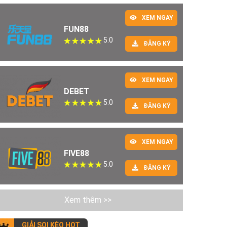
XEM NGAY
FUN88
5.0
ĐĂNG KÝ
XEM NGAY
DEBET
5.0
ĐĂNG KÝ
XEM NGAY
FIVE88
5.0
ĐĂNG KÝ
Xem thêm >>
GIẢI SOI KÈO HOT