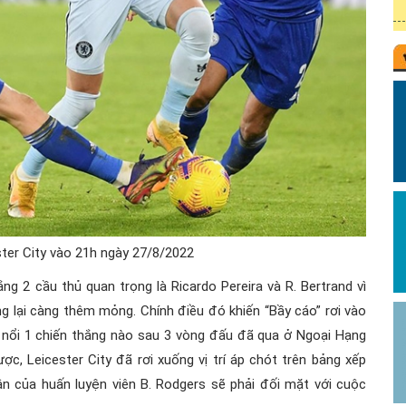
ter City vào 21h ngày 27/8/2022
ắng 2 cầu thủ quan trọng là Ricardo Pereira và R. Bertrand vì
 lại càng thêm mỏng. Chính điều đó khiến “Bầy cáo” rơi vào
 nổi 1 chiến thắng nào sau 3 vòng đấu đã qua ở Ngoại Hạng
̣c, Leicester City đã rơi xuống vị trí áp chót trên bảng xếp
uân của huấn luyện viên B. Rodgers sẽ phải đối mặt với cuộc