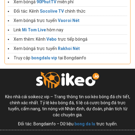
Xem bóngá
90PhutTV
miễn phí
Đối tác: Kênh
Socolive TV
chính thức
Xem bóngá trực tuyến
Vaoroi Nét
Link
Mi Tom Live
hôm nay
Xem thêm: Kênh
Vebo
trực tiếp bóngá
Xem bóngá trực tuyến
Rakhoi Nét
Truy cập
bongdalu vip
tại Bongdainfo
Kèo nhà cái soikeoz.vip – Trang thông tin soi kèo bóng đá chi tiết,
chính xác nhất. Tỷ lệ kèo bóng đá, tỉ lệ cá cược bóng đá trực
tuyến, cẩm nang, tin nóng với Nhận định, dự đoán, phân tích từ
các chuyên gia.
Đối tác: Bongdainfo – Dữ liệu
bong da lu
trực tuyến.