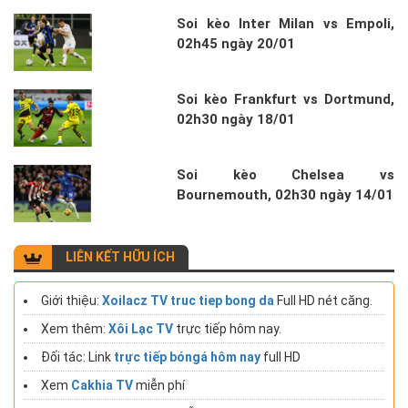
Soi kèo Inter Milan vs Empoli,
02h45 ngày 20/01
Soi kèo Frankfurt vs Dortmund,
02h30 ngày 18/01
Soi kèo Chelsea vs
Bournemouth, 02h30 ngày 14/01
LIÊN KẾT HỮU ÍCH
Giới thiệu:
Xoilacz TV truc tiep bong da
Full HD nét căng.
Xem thêm:
Xôi Lạc TV
trực tiếp hôm nay.
Đối tác: Link
trực tiếp bóngá hôm nay
full HD
Xem
Cakhia TV
miễn phí