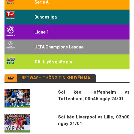
Serie A
Bundesliga
Ligue 1
UEFA Champions League
Đội tuyển quốc gia
BETWAY – THÔNG TIN KHUYẾN MẠI
Soi kèo Hoffenheim vs
Tottenham, 00h45 ngày 24/01
Soi kèo Liverpool vs Lille, 03h00
ngày 21/01