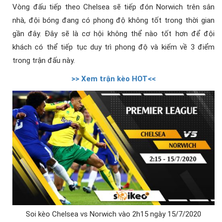
Vòng đấu tiếp theo Chelsea sẽ tiếp đón Norwich trên sân
nhà, đội bóng đang có phong độ không tốt trong thời gian
gần đây. Đây sẽ là cơ hội không thể nào tốt hơn để đội
khách có thể tiếp tục duy trì phong độ và kiếm về 3 điểm
trong trận đấu này.
>> Xem trận kèo HOT<<
Soi kèo Chelsea vs Norwich vào 2h15 ngày 15/7/2020