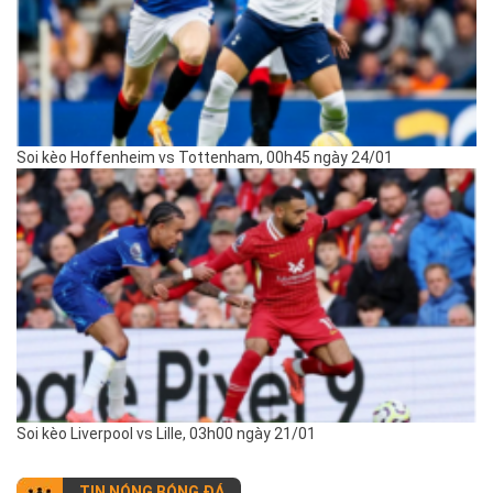
Soi kèo Hoffenheim vs Tottenham, 00h45 ngày 24/01
Soi kèo Liverpool vs Lille, 03h00 ngày 21/01
TIN NÓNG BÓNG ĐÁ