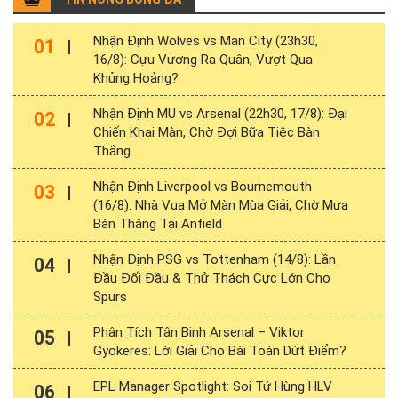
Nhận Định Wolves vs Man City (23h30,
01
16/8): Cựu Vương Ra Quân, Vượt Qua
Khủng Hoảng?
Nhận Định MU vs Arsenal (22h30, 17/8): Đại
02
Chiến Khai Màn, Chờ Đợi Bữa Tiệc Bàn
Thắng
Nhận Định Liverpool vs Bournemouth
03
(16/8): Nhà Vua Mở Màn Mùa Giải, Chờ Mưa
Bàn Thắng Tại Anfield
Nhận Định PSG vs Tottenham (14/8): Lần
04
Đầu Đối Đầu & Thử Thách Cực Lớn Cho
Spurs
Phân Tích Tân Binh Arsenal – Viktor
05
Gyökeres: Lời Giải Cho Bài Toán Dứt Điểm?
EPL Manager Spotlight: Soi Tứ Hùng HLV
06