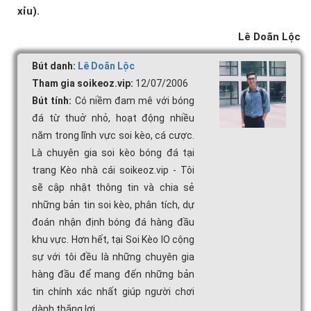
xỉu).
Lê Doãn Lộc
Bút danh:
Lê Doãn Lộc
Tham gia soikeoz.vip:
12/07/2006
Bút tính:
Có niềm đam mê với bóng
đá từ thuở nhỏ, hoạt động nhiều
năm trong lĩnh vực soi kèo, cá cược.
Là chuyên gia soi kèo bóng đá tại
trang Kèo nhà cái soikeoz.vip - Tôi
sẽ cập nhật thông tin và chia sẻ
những bản tin soi kèo, phân tích, dự
đoán nhận định bóng đá hàng đầu
khu vực. Hơn hết, tại Soi Kèo IO cộng
sự với tôi đều là những chuyên gia
hàng đầu để mang đến những bản
tin chính xác nhất giúp người chơi
dành thắng lợi.