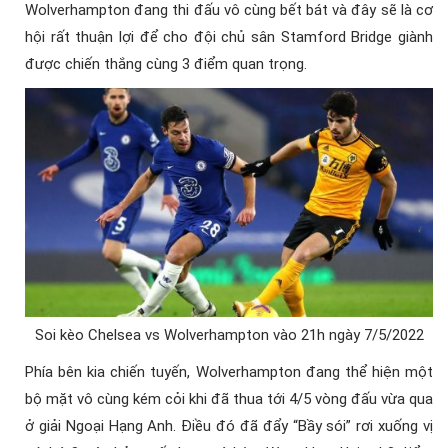
Wolverhampton đang thi đấu vô cùng bết bát và đây sẽ là cơ
hội rất thuận lợi để cho đội chủ sân Stamford Bridge giành
được chiến thắng cùng 3 điểm quan trọng.
Soi kèo Chelsea vs Wolverhampton vào 21h ngày 7/5/2022
Phía bên kia chiến tuyến, Wolverhampton đang thể hiện một
bộ mặt vô cùng kém cỏi khi đã thua tới 4/5 vòng đấu vừa qua
ở giải Ngoại Hạng Anh. Điều đó đã đẩy “Bầy sói” rơi xuống vị