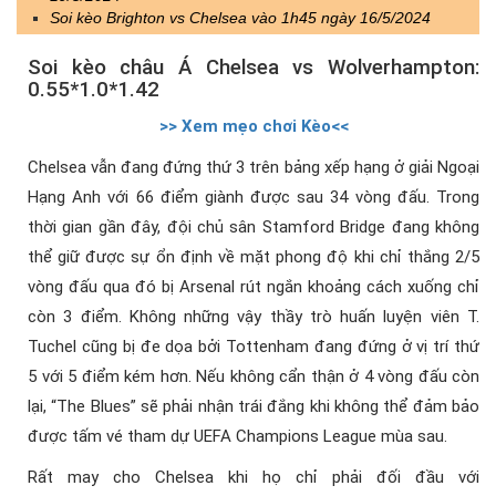
Soi kèo Brighton vs Chelsea vào 1h45 ngày 16/5/2024
Soi kèo châu Á Chelsea vs Wolverhampton:
0.55*1.0*1.42
>> Xem mẹo chơi Kèo<<
Chelsea vẫn đang đứng thứ 3 trên bảng xếp hạng ở giải Ngoại
Hạng Anh với 66 điểm giành được sau 34 vòng đấu. Trong
thời gian gần đây, đội chủ sân Stamford Bridge đang không
thể giữ được sự ổn định về mặt phong độ khi chỉ thắng 2/5
vòng đấu qua đó bị Arsenal rút ngắn khoảng cách xuống chỉ
còn 3 điểm. Không những vậy thầy trò huấn luyện viên T.
Tuchel cũng bị đe dọa bởi Tottenham đang đứng ở vị trí thứ
5 với 5 điểm kém hơn. Nếu không cẩn thận ở 4 vòng đấu còn
lại, “The Blues” sẽ phải nhận trái đắng khi không thể đảm bảo
được tấm vé tham dự UEFA Champions League mùa sau.
Rất may cho Chelsea khi họ chỉ phải đối đầu với