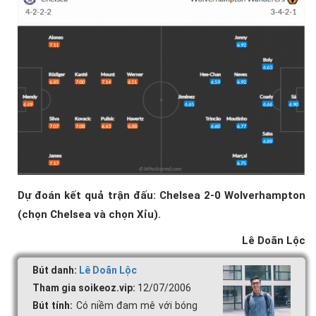
Dự đoán kết quả trận đấu: Chelsea 2-0 Wolverhampton
(chọn Chelsea và chọn Xỉu).
Lê Doãn Lộc
Bút danh:
Lê Doãn Lộc
Tham gia soikeoz.vip:
12/07/2006
Bút tính:
Có niềm đam mê với bóng