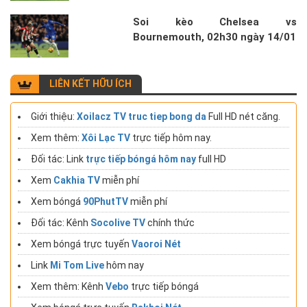
Soi kèo Chelsea vs
Bournemouth, 02h30 ngày 14/01
LIÊN KẾT HỮU ÍCH
Giới thiệu:
Xoilacz TV truc tiep bong da
Full HD nét căng.
Xem thêm:
Xôi Lạc TV
trực tiếp hôm nay.
Đối tác: Link
trực tiếp bóngá hôm nay
full HD
Xem
Cakhia TV
miễn phí
Xem bóngá
90PhutTV
miễn phí
Đối tác: Kênh
Socolive TV
chính thức
Xem bóngá trực tuyến
Vaoroi Nét
Link
Mi Tom Live
hôm nay
Xem thêm: Kênh
Vebo
trực tiếp bóngá