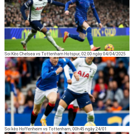
Soi Kèo Chelsea vs Tottenham Hotspur, 02:00 ngày 04/04/2025
Soi kèo Hoffenheim vs Tottenham, 00h45 ngày 24/01