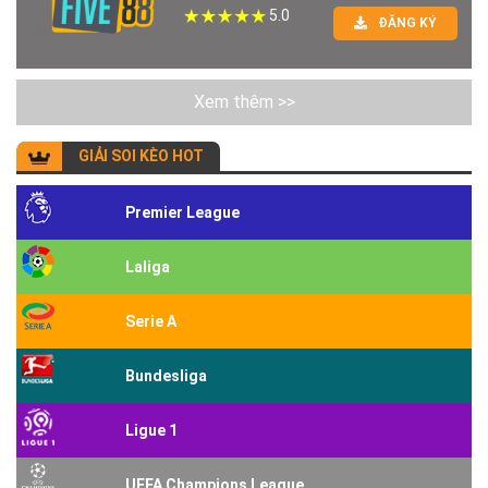
5.0
ĐĂNG KÝ
Xem thêm >>
GIẢI SOI KÈO HOT
Premier League
Laliga
Serie A
Bundesliga
Ligue 1
UEFA Champions League