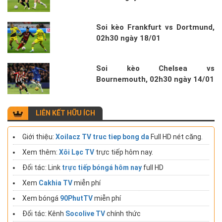
Soi kèo Frankfurt vs Dortmund,
02h30 ngày 18/01
Soi kèo Chelsea vs
Bournemouth, 02h30 ngày 14/01
LIÊN KẾT HỮU ÍCH
Giới thiệu:
Xoilacz TV truc tiep bong da
Full HD nét căng.
Xem thêm:
Xôi Lạc TV
trực tiếp hôm nay.
Đối tác: Link
trực tiếp bóngá hôm nay
full HD
Xem
Cakhia TV
miễn phí
Xem bóngá
90PhutTV
miễn phí
Đối tác: Kênh
Socolive TV
chính thức