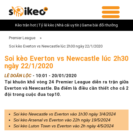
Kèo trận hot |
Tỷ lệ kèo |
Nhà cái uy tín |
Game bài đổi thưởng
Premier League
»
Soi kèo Everton vs Newcastle lúc 2h30 ngày 22/1/2020
Soi kèo Everton vs Newcastle lúc 2h30
ngày 22/1/2020
LÊ DOÃN LỘC
-
10:01 - 20/01/2020
Tại khuôn khổ vòng 24 Premier League diễn ra trận giữa
Everton và Newcastle. Ba điểm là điều cần thiết cho cả 2
đội trong cuộc đua top10.
Soi kèo Newcastle vs Everton vào 1h30 ngày 3/4/2024
Soi kèo Arsenal vs Everton vào 22h ngày 19/5/2024
Soi kèo Luton Town vs Everton vào 2h ngày 4/5/2024