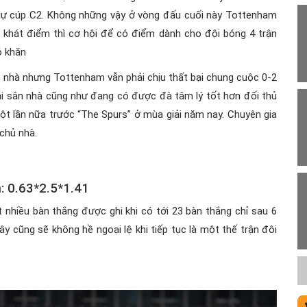
dự cúp C2. Không những vậy ở vòng đấu cuối này Tottenham
 khát điểm thì cơ hội để có điểm dành cho đội bóng 4 trận
ó khăn
n nhà nhưng Tottenham vẫn phải chịu thất bại chung cuộc 0-2
 lại sân nhà cũng như đang có được đà tâm lý tốt hơn đối thủ
ột lần nữa trước “The Spurs” ở mùa giải năm nay. Chuyên gia
chủ nhà.
m: 0.63*2.5*1.41
 nhiều bàn thắng được ghi khi có tới 23 bàn thắng chỉ sau 6
y cũng sẽ không hề ngoại lệ khi tiếp tục là một thế trận đôi