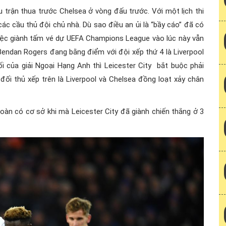
au trận thua trước Chelsea ở vòng đấu trước. Với một lịch thi
ác cầu thủ đội chủ nhà. Dù sao điều an ủi là “bầy cáo” đã có
việc giành tấm vé dự UEFA Champions League vào lúc này vẫn
Bendan Rogers đang bằng điểm với đội xếp thứ 4 là Liverpool
i của giải Ngoại Hạng Anh thì Leicester City bắt buộc phải
ối thủ xếp trên là Liverpool và Chelsea đồng loạt xảy chân
àn có cơ sở khi mà Leicester City đã giành chiến thắng ở 3