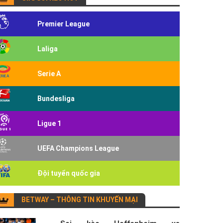
Premier League
Laliga
Serie A
Bundesliga
Ligue 1
UEFA Champions League
Đội tuyển quốc gia
BETWAY – THÔNG TIN KHUYẾN MẠI