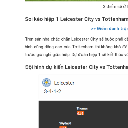
3 điểm sẽ ở lạ
Soi kèo hiệp 1 Leicester City vs Tottenha
>> Điểm danh trậ
Trên sân nhà chắc chắn Leicester City sẽ buộc phải 
hình cũng dâng cao của Tottenham thì không khó để 
trước giờ nghỉ giữa hiệp. Dự đoán hiệp 1 sẽ kết thúc vớ
Đội hình dự kiến Leicester City vs Totten