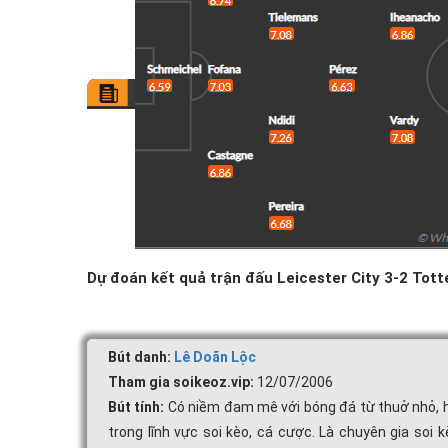
Dự đoán kết quả trận đấu Leicester City 3-2 Tott
Bút danh:
Lê Doãn Lộc
Tham gia soikeoz.vip:
12/07/2006
Bút tính:
Có niềm đam mê với bóng đá từ thuở nhỏ, 
trong lĩnh vực soi kèo, cá cược. Là chuyên gia soi 