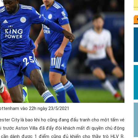
 Tottenham vào 22h ngày 23/5/2021
ster City là bao khi họ cũng đang đấu tranh cho một tấm vé
hại trước Aston Villa đã đẩy đội khách mất đi quyền chủ động
cần dành được 1 điểm cũng đủ khiến cho thầy trò HLV R.