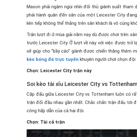
Mason phải ngậm ngùi nhìn đối thủ giành suất tham 
phải hành quân đến sân của một Leicester City đang
liên tiếp không thể thắng trên sân khách là vô cùng kh
Trận lượt đi ở mùa giải năm nay dù được chơi trên sâ
trước Leicester City. Ở lượt về này với việc được trở
sẽ giúp cho “bầy cáo” giành được chiến thắng thêm m
kèo bóng đá trực tuyến
khuyên người chơi chọn đội 
Chọn: Leicester City trận này
Soi kèo tài xỉu Leicester City vs Tottenha
Cặp đấu giữa Leicester City vs Tottenham luôn có rất
trận đối đầu nhau gần nhất. Chắc chắn trận đấu tới đâ
công hấp dẫn của cả hai đội.
Chọn: Tài cả trận