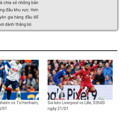
 và chia sẻ những bản
àng đầu khu vực. Hơn
uyên gia hàng đầu để
i dành thắng lợi.
nheim vs Tottenham,
Soi kèo Liverpool vs Lille, 03h00
4/01
ngày 21/01