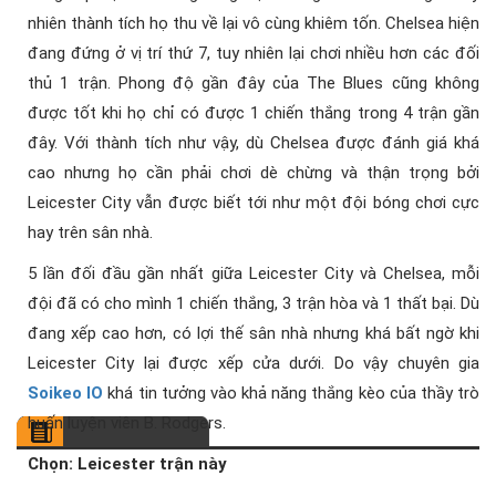
nhiên thành tích họ thu về lại vô cùng khiêm tốn. Chelsea hiện
đang đứng ở vị trí thứ 7, tuy nhiên lại chơi nhiều hơn các đối
thủ 1 trận. Phong độ gần đây của The Blues cũng không
được tốt khi họ chỉ có được 1 chiến thắng trong 4 trận gần
đây. Với thành tích như vậy, dù Chelsea được đánh giá khá
cao nhưng họ cần phải chơi dè chừng và thận trọng bởi
Leicester City vẫn được biết tới như một đội bóng chơi cực
hay trên sân nhà.
5 lần đối đầu gần nhất giữa Leicester City và Chelsea, mỗi
đội đã có cho mình 1 chiến thắng, 3 trận hòa và 1 thất bại. Dù
đang xếp cao hơn, có lợi thế sân nhà nhưng khá bất ngờ khi
Leicester City lại được xếp cửa dưới. Do vậy chuyên gia
Soikeo IO
khá tin tưởng vào khả năng thắng kèo của thầy trò
huấn luyện viên B. Rodgers.
Chọn: Leicester trận này