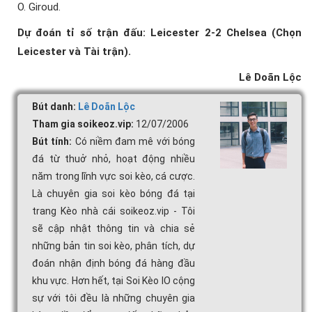
O. Giroud.
Dự đoán tỉ số trận đấu: Leicester 2-2 Chelsea
(Chọn
Leicester và Tài trận).
Lê Doãn Lộc
Bút danh:
Lê Doãn Lộc
Tham gia soikeoz.vip:
12/07/2006
Bút tính:
Có niềm đam mê với bóng
đá từ thuở nhỏ, hoạt động nhiều
năm trong lĩnh vực soi kèo, cá cược.
Là chuyên gia soi kèo bóng đá tại
trang Kèo nhà cái soikeoz.vip - Tôi
sẽ cập nhật thông tin và chia sẻ
những bản tin soi kèo, phân tích, dự
đoán nhận định bóng đá hàng đầu
khu vực. Hơn hết, tại Soi Kèo IO cộng
sự với tôi đều là những chuyên gia