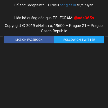
Đối tác: Bongdainfo – Dữ liệu
bong da lu
trực tuyến.
@ads365s
Liên hệ quảng cáo qua TELEGRAM:
Copyright © 2019 eNet s.r.o, 19600 – Prague 21 – Prague,
Czech Republic
LIKE ON FACEBOOK
FOLLOW ON TWITTER