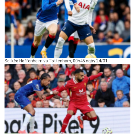
Soi kèo Hoffenheim vs Tottenham, 00h45 ngày 24/01