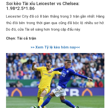
Soi kèo Tài xỉu Leicester vs Chelsea:
1.98*2.5*1.86
Leicester City đã có 8 bàn thắng trong 3 trận gần nhất. Hàng
thủ đôi bên trong thời gian qua cũng đã bộc lộ nhiều sơ hở.
Do đó, cửa Tài sẽ sáng hơn trong cặp đấu này.
Chọn: Tài cả trận
>> Xem Tỷ lệ kèo hôm nay<<