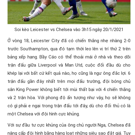
Soi kèo Leicester vs Chelsea vào 3h15 ngày 20/1/2021
Ở vòng 18, Leicester City đã có chiến thắng nhẹ nhàng 2-0
trước Southampton, qua đó tạm thời leo lên vị trí thứ 2 trên
bảng xếp hạng. Bầy Cáo có thể thoải mái ở nhà và theo dõi
trận đấu giữa Liverpool và Man Utd, cuộc đối đầu dù cho
khép lại với bất cứ kết quả nào, họ cũng là ngư ông đắc lợi. 6
trận đấu gần đây nhất trên mọi đấu trường, đội bóng chủ
sân King Power không biết tới mùi thất bại với 4 chiến thắng
và 2 trận hòa. Với phong độ ấn tượng như vậy, họ sẽ không
có gì phải e ngại trong trận đấu tới đây, dù cho đối thủ có là
một Chelsea với đội hình cực khủng.
Với sự đầu tư cực khủng của ông chủ người Nga, Chelsea đã
nâng cấp đội hình bằng hàng loạt những siêu sao đắt giá. Tuy