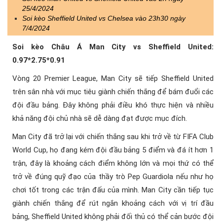
25/4/2024
Soi kèo Sheffield United vs Chelsea vào 23h30 ngày
7/4/2024
Soi kèo Châu Á Man City vs Sheffield United:
0.97*2.75*0.91
Vòng 20 Premier League, Man City sẽ tiếp Sheffield United
trên sân nhà với mục tiêu giành chiến thắng để bám đuổi các
đội đầu bảng. Đây không phải điều khó thực hiện và nhiều
khả năng đội chủ nhà sẽ dễ dàng đạt được mục đích.
Man City đã trở lại với chiến thắng sau khi trở về từ FIFA Club
World Cup, họ đang kém đội đầu bảng 5 điểm và đá ít hơn 1
trận, đây là khoảng cách điểm không lớn và mọi thứ có thể
trở về đúng quỹ đạo của thầy trò Pep Guardiola nếu như họ
chơi tốt trong các trận đấu của mình. Man City cần tiếp tục
giành chiến thắng để rút ngắn khoảng cách với vị trí đầu
bảng, Sheffield United không phải đối thủ có thể cản bước đội