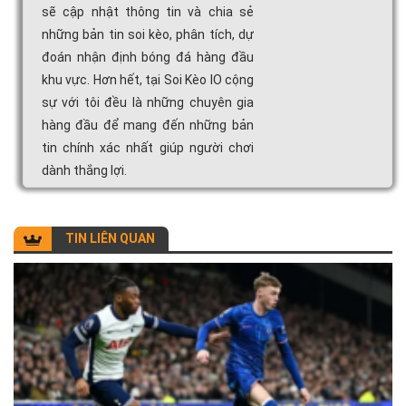
sẽ cập nhật thông tin và chia sẻ
những bản tin soi kèo, phân tích, dự
đoán nhận định bóng đá hàng đầu
khu vực. Hơn hết, tại Soi Kèo IO cộng
sự với tôi đều là những chuyên gia
hàng đầu để mang đến những bản
tin chính xác nhất giúp người chơi
dành thắng lợi.
TIN LIÊN QUAN