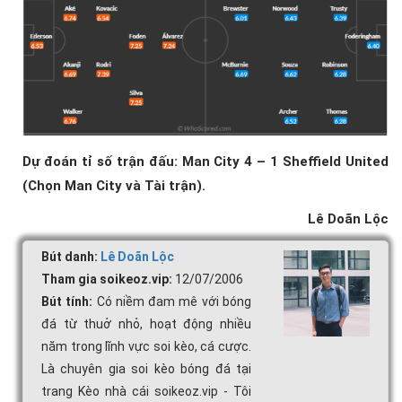
Dự đoán tỉ số trận đấu: Man City 4 – 1 Sheffield United
(Chọn Man City và Tài trận).
Lê Doãn Lộc
Bút danh:
Lê Doãn Lộc
Tham gia soikeoz.vip:
12/07/2006
Bút tính:
Có niềm đam mê với bóng
đá từ thuở nhỏ, hoạt động nhiều
năm trong lĩnh vực soi kèo, cá cược.
Là chuyên gia soi kèo bóng đá tại
trang Kèo nhà cái soikeoz.vip - Tôi