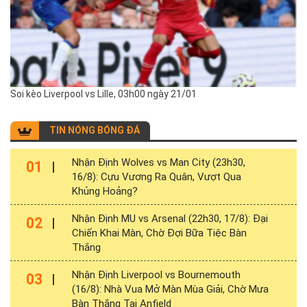
Soi kèo Liverpool vs Lille, 03h00 ngày 21/01
TIN NÓNG BÓNG ĐÁ
Nhận Định Wolves vs Man City (23h30,
01
16/8): Cựu Vương Ra Quân, Vượt Qua
Khủng Hoảng?
Nhận Định MU vs Arsenal (22h30, 17/8): Đại
02
Chiến Khai Màn, Chờ Đợi Bữa Tiệc Bàn
Thắng
Nhận Định Liverpool vs Bournemouth
03
(16/8): Nhà Vua Mở Màn Mùa Giải, Chờ Mưa
Bàn Thắng Tại Anfield