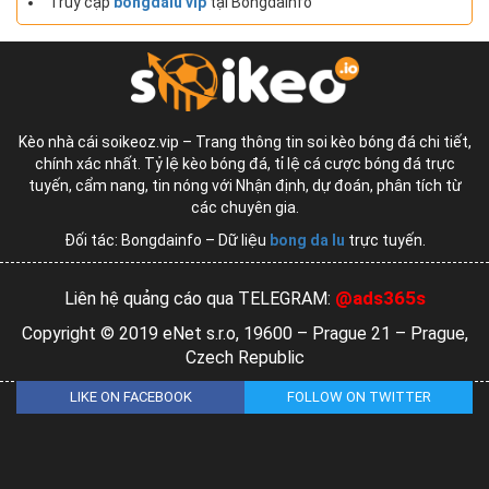
Truy cập
bongdalu vip
tại Bongdainfo
Kèo nhà cái soikeoz.vip – Trang thông tin soi kèo bóng đá chi tiết,
chính xác nhất. Tỷ lệ kèo bóng đá, tỉ lệ cá cược bóng đá trực
tuyến, cẩm nang, tin nóng với Nhận định, dự đoán, phân tích từ
các chuyên gia.
Đối tác: Bongdainfo – Dữ liệu
bong da lu
trực tuyến.
@ads365s
Liên hệ quảng cáo qua TELEGRAM:
Copyright © 2019 eNet s.r.o, 19600 – Prague 21 – Prague,
Czech Republic
LIKE ON FACEBOOK
FOLLOW ON TWITTER