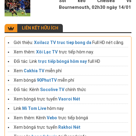
Soi kèo Chelsea vs
Bournemouth, 02h30 ngày 14/01
LIÊN KẾT HỮU ÍCH
Giới thiệu:
Xoilacz TV truc tiep bong da
Full HD nét căng.
Xem thêm:
Xôi Lạc TV
trực tiếp hôm nay.
Đối tác: Link
trực tiếp bóngá hôm nay
full HD
Xem
Cakhia TV
miễn phí
Xem bóngá
90PhutTV
miễn phí
Đối tác: Kênh
Socolive TV
chính thức
Xem bóngá trực tuyến
Vaoroi Nét
Link
Mi Tom Live
hôm nay
Xem thêm: Kênh
Vebo
trực tiếp bóngá
Xem bóngá trực tuyến
Rakhoi Nét