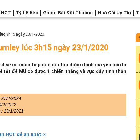
o HOT
Tỷ Lệ Kèo
Game Bài Đổi Thưởng
Nhà Cái Uy Tín
T
 lúc 3h15 ngày 23/1/2020
urnley lúc 3h15 ngày 23/1/2020
d sẽ có cuộc tiếp đón đối thủ được đánh giá yếu hơn là
ội tết để MU có được 1 chiến thắng và vực dậy tinh thần
y 27/4/2024
9/2/2022
ày 13/1/2021
ận HOT dễ ăn nhất<<