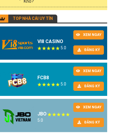
Khó?
TOP NHÀ CÁI UY TÍN
XEM NGAY
VI8 CASINO
5.0
ĐĂNG KÝ
XEM NGAY
FCB8
5.0
ĐĂNG KÝ
XEM NGAY
JBO
5.0
ĐĂNG KÝ