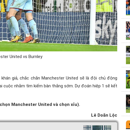
ster United vs Burnley
khán giả, chắc chắn Manchester United sẽ là đội chủ động
hai cuộc nhằm tìm kiếm bàn thắng sớm. Dự đoán hiệp 1 sẽ kết
chọn Manchester United và chọn xỉu).
Lê Doãn Lộc