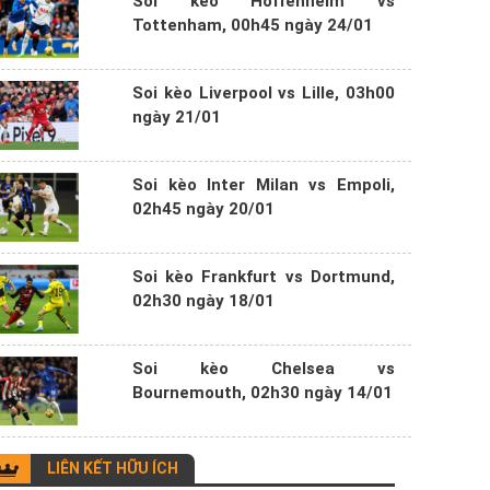
Soi kèo Hoffenheim vs
Tottenham, 00h45 ngày 24/01
Soi kèo Liverpool vs Lille, 03h00
ngày 21/01
Soi kèo Inter Milan vs Empoli,
02h45 ngày 20/01
Soi kèo Frankfurt vs Dortmund,
02h30 ngày 18/01
Soi kèo Chelsea vs
Bournemouth, 02h30 ngày 14/01
LIÊN KẾT HỮU ÍCH