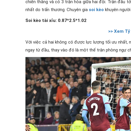
chiến thắng và có 3 trận hòa giữa hai đội. Trận đấu t
nhất do trấn thương. Chuyên gia
soi kèo
khuyên người
Soi kèo tài xỉu: 0.87*2.5*1.02
>> Xem Tỷ 
Với việc cả hai không có được lực lượng tối ưu nhất,
ngay từ đầu, thay vào đó là một thế trận phòng ngự ch