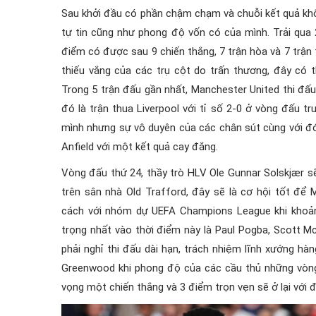
Sau khởi đầu có phần chậm chạm và chuỗi kết quả kh
tự tin cũng như phong độ vốn có của mình. Trải qua
điểm có được sau 9 chiến thắng, 7 trận hòa và 7 trận t
thiếu vắng của các trụ cột do trấn thương, đây có t
Trong 5 trận đấu gần nhất, Manchester United thi đấu 
đó là trận thua Liverpool với tỉ số 2-0 ở vòng đấu 
mình nhưng sự vô duyên của các chân sút cùng với đó 
Anfield với một kết quả cay đắng.
Vòng đấu thứ 24, thầy trò HLV Ole Gunnar Solskjær s
trên sân nhà Old Trafford, đây sẽ là cơ hội tốt để
cách với nhóm dự UEFA Champions League khi khoảng
trọng nhất vào thời điểm này là Paul Pogba, Scott 
phải nghỉ thi đấu dài hạn, trách nhiệm lĩnh xướng h
Greenwood khi phong độ của các cầu thủ những vòng
vọng một chiến thắng và 3 điểm trọn vẹn sẽ ở lại với đ