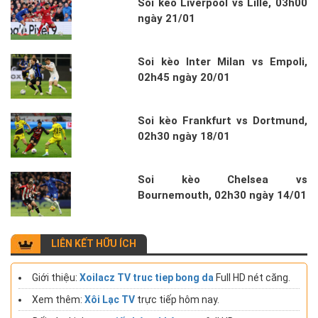
Soi kèo Liverpool vs Lille, 03h00
ngày 21/01
Soi kèo Inter Milan vs Empoli,
02h45 ngày 20/01
Soi kèo Frankfurt vs Dortmund,
02h30 ngày 18/01
Soi kèo Chelsea vs
Bournemouth, 02h30 ngày 14/01
LIÊN KẾT HỮU ÍCH
Giới thiệu:
Xoilacz TV truc tiep bong da
Full HD nét căng.
Xem thêm:
Xôi Lạc TV
trực tiếp hôm nay.