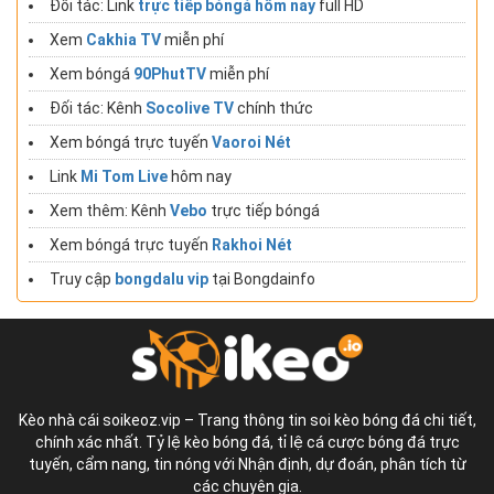
Đối tác: Link
trực tiếp bóngá hôm nay
full HD
Xem
Cakhia TV
miễn phí
Xem bóngá
90PhutTV
miễn phí
Đối tác: Kênh
Socolive TV
chính thức
Xem bóngá trực tuyến
Vaoroi Nét
Link
Mi Tom Live
hôm nay
Xem thêm: Kênh
Vebo
trực tiếp bóngá
Xem bóngá trực tuyến
Rakhoi Nét
Truy cập
bongdalu vip
tại Bongdainfo
Kèo nhà cái soikeoz.vip – Trang thông tin soi kèo bóng đá chi tiết,
chính xác nhất. Tỷ lệ kèo bóng đá, tỉ lệ cá cược bóng đá trực
tuyến, cẩm nang, tin nóng với Nhận định, dự đoán, phân tích từ
các chuyên gia.