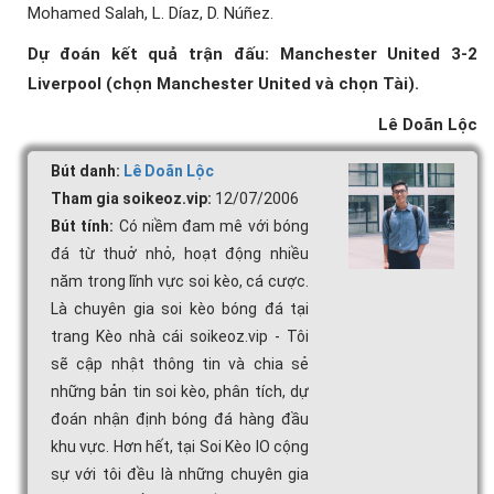
Mohamed Salah, L. Díaz, D. Núñez.
Dự đoán kết quả trận đấu: Manchester United 3-2
Liverpool (chọn Manchester United và chọn Tài).
Lê Doãn Lộc
Bút danh:
Lê Doãn Lộc
Tham gia soikeoz.vip:
12/07/2006
Bút tính:
Có niềm đam mê với bóng
đá từ thuở nhỏ, hoạt động nhiều
năm trong lĩnh vực soi kèo, cá cược.
Là chuyên gia soi kèo bóng đá tại
trang Kèo nhà cái soikeoz.vip - Tôi
sẽ cập nhật thông tin và chia sẻ
những bản tin soi kèo, phân tích, dự
đoán nhận định bóng đá hàng đầu
khu vực. Hơn hết, tại Soi Kèo IO cộng
sự với tôi đều là những chuyên gia