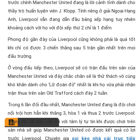
trước chính Manchester United đang là lời cảnh tỉnh dành cho
thầy trò huấn luyện viên J. Klopp. Tính riêng ở giải Ngoại Hạng
Anh, Liverpool vẫn đang dẫn đầu bảng xếp hạng tuy nhiên
khoảng cách với họ với đội xếp thứ 2 chỉ là 1 điểm.
Phong độ gần đây của Liverpool cũng không phải là quá tốt
khi chỉ có được 3 chiến thắng sau 5 trận gần nhất trên mọi
đấu trường.
Ở vòng đấu tiếp theo, Liverpool sẽ có trận đấu trên sân của
Manchester United và đây chắc chắn sẽ là thử thách vô cùng
khó khăn dành cho ‘Lữ đoàn đỏ” nhất là khi họ vừa phải nhận
trận thua trên sân Old Trafford cách đây 2 tuần.
Trong 6 lần đối đầu nhất, Manchester United đang là đội chơi
nổi trội hơn hẳn khi thắng 3, hòa 1 và thua 2 trước Liverpool.
Trong lần tái đấu sắp tới với tâm lý tự tin khi được chơi trên
sân nhà sẽ giúp Manchester United có được kết quả có lợi
trước Liverpool. Chuyên gia
soi kèo nhà cái trực tiếp