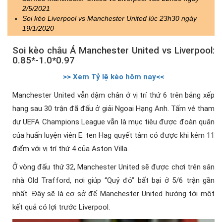
2/5/2021
Soi kèo Liverpool vs Manchester United lúc 23h30 ngày
19/1/2020
Soi kèo châu Á Manchester United vs Liverpool:
0.85*-1.0*0.97
>> Xem Tỷ lệ kèo hôm nay<<
Manchester United vẫn dậm chân ở vị trí thứ 6 trên bảng xếp
hạng sau 30 trận đã đấu ở giải Ngoại Hạng Anh. Tấm vé tham
dự UEFA Champions League vẫn là mục tiêu được đoàn quân
của huấn luyện viên E. ten Hag quyết tâm có được khi kém 11
điểm với vị trí thứ 4 của Aston Villa.
Ở vòng đấu thứ 32, Manchester United sẽ được chơi trên sân
nhà Old Trafford, nơi giúp “Quỷ đỏ” bất bại ở 5/6 trận gần
nhất. Đây sẽ là cơ sở để Manchester United hướng tới một
kết quả có lợi trước Liverpool.