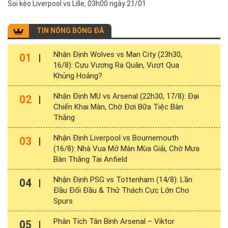
Soi kèo Liverpool vs Lille, 03h00 ngày 21/01
TIN NÓNG BÓNG ĐÁ
Nhận Định Wolves vs Man City (23h30,
01
16/8): Cựu Vương Ra Quân, Vượt Qua
Khủng Hoảng?
Nhận Định MU vs Arsenal (22h30, 17/8): Đại
02
Chiến Khai Màn, Chờ Đợi Bữa Tiệc Bàn
Thắng
Nhận Định Liverpool vs Bournemouth
03
(16/8): Nhà Vua Mở Màn Mùa Giải, Chờ Mưa
Bàn Thắng Tại Anfield
Nhận Định PSG vs Tottenham (14/8): Lần
04
Đầu Đối Đầu & Thử Thách Cực Lớn Cho
Spurs
Phân Tích Tân Binh Arsenal – Viktor
05