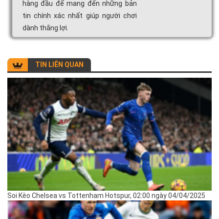
hàng đầu để mang đến những bản
tin chính xác nhất giúp người chơi
dành thắng lợi.
TIN LIÊN QUAN
Soi Kèo Chelsea vs Tottenham Hotspur, 02:00 ngày 04/04/2025