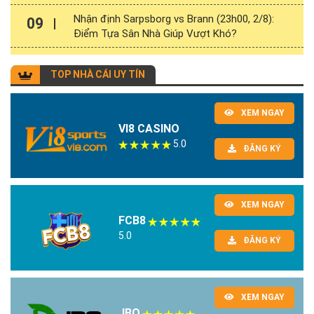
Nhận định Sarpsborg vs Brann (23h00, 2/8):
09
Điểm Tựa Sân Nhà Giúp Vượt Khó?
TOP NHÀ CÁI UY TÍN
XEM NGAY
VI8 CASINO
5.0
ĐĂNG KÝ
XEM NGAY
FCB8
5.0
ĐĂNG KÝ
XEM NGAY
JBO