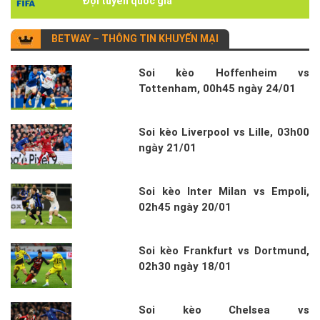
Đội tuyển quốc gia
BETWAY – THÔNG TIN KHUYẾN MẠI
Soi kèo Hoffenheim vs
Tottenham, 00h45 ngày 24/01
Soi kèo Liverpool vs Lille, 03h00
ngày 21/01
Soi kèo Inter Milan vs Empoli,
02h45 ngày 20/01
Soi kèo Frankfurt vs Dortmund,
02h30 ngày 18/01
Soi kèo Chelsea vs