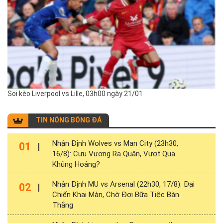
Soi kèo Liverpool vs Lille, 03h00 ngày 21/01
TIN NÓNG BÓNG ĐÁ
Nhận Định Wolves vs Man City (23h30,
01
16/8): Cựu Vương Ra Quân, Vượt Qua
Khủng Hoảng?
Nhận Định MU vs Arsenal (22h30, 17/8): Đại
02
Chiến Khai Màn, Chờ Đợi Bữa Tiệc Bàn
Thắng