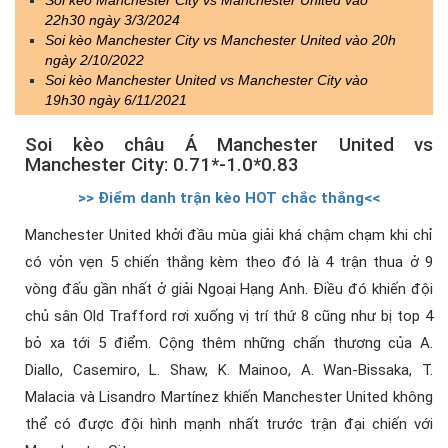
Soi kèo Manchester City vs Manchester United vào
22h30 ngày 3/3/2024
Soi kèo Manchester City vs Manchester United vào 20h
ngày 2/10/2022
Soi kèo Manchester United vs Manchester City vào
19h30 ngày 6/11/2021
Soi kèo châu Á Manchester United vs
Manchester City: 0.71*-1.0*0.83
>> Điểm danh trận kèo HOT chắc thắng<<
Manchester United khởi đầu mùa giải khá chậm chạm khi chỉ
có vỏn vẹn 5 chiến thắng kèm theo đó là 4 trận thua ở 9
vòng đấu gần nhất ở giải Ngoại Hạng Anh. Điều đó khiến đội
chủ sân Old Trafford rơi xuống vị trí thứ 8 cũng như bị top 4
bỏ xa tới 5 điểm. Cộng thêm những chấn thương của A.
Diallo, Casemiro, L. Shaw, K. Mainoo, A. Wan-Bissaka, T.
Malacia và Lisandro Martínez khiến Manchester United không
thể có được đội hình mạnh nhất trước trận đại chiến với