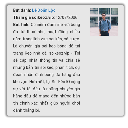
Bút danh:
Lê Doãn Lộc
Tham gia soikeoz.vip:
12/07/2006
Bút tính:
Có niềm đam mê với bóng
đá từ thuở nhỏ, hoạt động nhiều
năm trong lĩnh vực soi kèo, cá cược.
Là chuyên gia soi kèo bóng đá tại
trang Kèo nhà cái soikeoz.vip - Tôi
sẽ cập nhật thông tin và chia sẻ
những bản tin soi kèo, phân tích, dự
đoán nhận định bóng đá hàng đầu
khu vực. Hơn hết, tại Soi Kèo IO cộng
sự với tôi đều là những chuyên gia
hàng đầu để mang đến những bản
tin chính xác nhất giúp người chơi
dành thắng lợi.