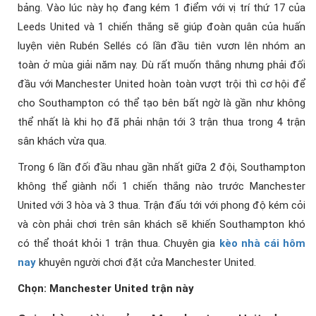
bảng. Vào lúc này họ đang kém 1 điểm với vị trí thứ 17 của
Leeds United và 1 chiến thắng sẽ giúp đoàn quân của huấn
luyện viên Rubén Sellés có lần đầu tiên vươn lên nhóm an
toàn ở mùa giải năm nay. Dù rất muốn thắng nhưng phải đối
đầu với Manchester United hoàn toàn vượt trội thì cơ hội để
cho Southampton có thể tạo bên bất ngờ là gần như không
thể nhất là khi họ đã phải nhận tới 3 trận thua trong 4 trận
sân khách vừa qua.
Trong 6 lần đối đầu nhau gần nhất giữa 2 đội, Southampton
không thể giành nổi 1 chiến thắng nào trước Manchester
United với 3 hòa và 3 thua. Trận đấu tới với phong độ kém cỏi
và còn phải chơi trên sân khách sẽ khiến Southampton khó
có thể thoát khỏi 1 trận thua. Chuyên gia
kèo nhà cái hôm
nay
khuyên người chơi đặt cửa Manchester United.
Chọn: Manchester United trận này