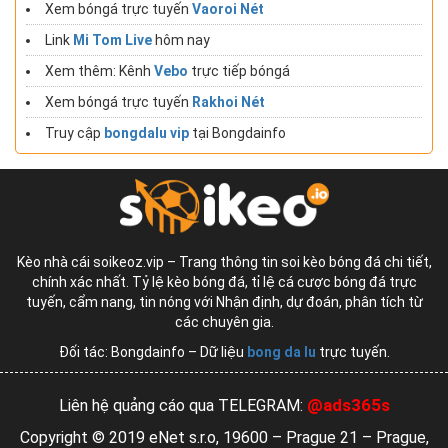
Xem bóngá trực tuyến
Vaoroi Nét
Link
Mi Tom Live
hôm nay
Xem thêm: Kênh
Vebo
trực tiếp bóngá
Xem bóngá trực tuyến
Rakhoi Nét
Truy cập
bongdalu vip
tại Bongdainfo
Kèo nhà cái soikeoz.vip – Trang thông tin soi kèo bóng đá chi tiết,
chính xác nhất. Tỷ lệ kèo bóng đá, tỉ lệ cá cược bóng đá trực
tuyến, cẩm nang, tin nóng với Nhận định, dự đoán, phân tích từ
các chuyên gia.
Đối tác: Bongdainfo – Dữ liệu
bong da lu
trực tuyến.
@ads365s
Liên hệ quảng cáo qua TELEGRAM:
Copyright © 2019 eNet s.r.o, 19600 – Prague 21 – Prague,