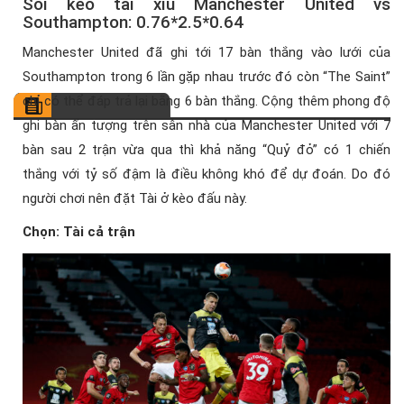
Soi kèo tài xỉu Manchester United vs
Southampton: 0.76*2.5*0.64
Manchester United đã ghi tới 17 bàn thắng vào lưới của
Southampton trong 6 lần gặp nhau trước đó còn “The Saint”
chỉ có thể đáp trả lại bằng 6 bàn thắng. Cộng thêm phong độ
ghi bàn ấn tượng trên sân nhà của Manchester United với 7
bàn sau 2 trận vừa qua thì khả năng “Quỷ đỏ” có 1 chiến
thắng với tỷ số đậm là điều không khó để dự đoán. Do đó
người chơi nên đặt Tài ở kèo đấu này.
Chọn: Tài cả trận