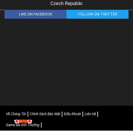
Czech Republic
LIKE ON FACEBOOK
FOLLOW ON TWITTER
Về Chúng Tôi
Chính Sách Bảo Mật
Điều Khoản
Liên Hệ
Game Bài Đổi Thưởng