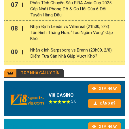
Phân Tích Chuyên Sâu FIBA Asia Cup 2025:
07
Cập Nhật Phong Độ & Cơ Hội Của 6 Đội
Tuyển Hàng Đầu
Nhận Định Leeds vs Villarreal (21h00, 2/8):
08
Tân Binh Thăng Hoa, “Tàu Ngầm Vàng” Gặp
Khó
Nhận định Sarpsborg vs Brann (23h00, 2/8):
09
Điểm Tựa Sân Nhà Giúp Vượt Khó?
TOP NHÀ CÁI UY TÍN
XEM NGAY
VI8 CASINO
5.0
ĐĂNG KÝ
XEM NGAY