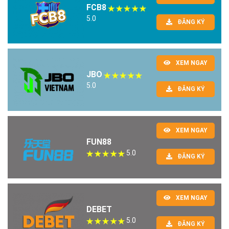
FCB8
5.0
ĐĂNG KÝ
XEM NGAY
JBO
5.0
ĐĂNG KÝ
XEM NGAY
FUN88
5.0
ĐĂNG KÝ
XEM NGAY
DEBET
5.0
ĐĂNG KÝ