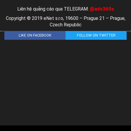
@ads365s
Liên hệ quảng cáo qua TELEGRAM:
Copyright © 2019 eNet s.r.o, 19600 – Prague 21 – Prague,
Czech Republic
LIKE ON FACEBOOK
FOLLOW ON TWITTER