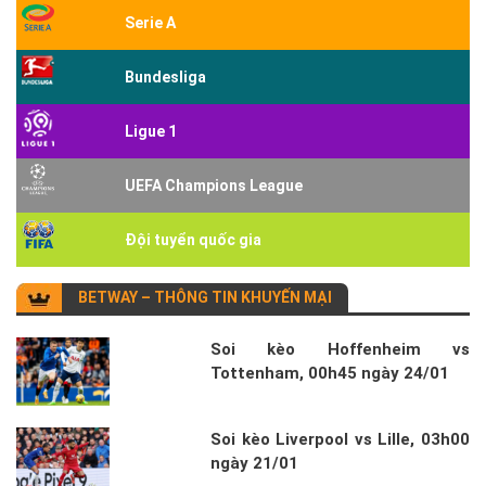
Serie A
Bundesliga
Ligue 1
UEFA Champions League
Đội tuyển quốc gia
BETWAY – THÔNG TIN KHUYẾN MẠI
Soi kèo Hoffenheim vs
Tottenham, 00h45 ngày 24/01
Soi kèo Liverpool vs Lille, 03h00
ngày 21/01