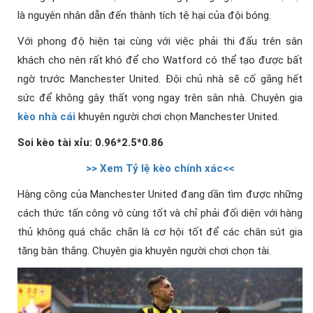
là nguyên nhân dẫn đến thành tích tệ hại của đội bóng.
Với phong độ hiện tại cùng với việc phải thi đấu trên sân
khách cho nên rất khó để cho Watford có thể tạo được bất
ngờ trước Manchester United. Đội chủ nhà sẽ cố gắng hết
sức để không gây thất vọng ngay trên sân nhà. Chuyên gia
kèo nhà cái
khuyên người chơi chọn Manchester United.
Soi kèo tài xỉu: 0.96*2.5*0.86
>> Xem Tỷ lệ kèo chính xác<<
Hàng công của Manchester United đang dần tìm được những
cách thức tấn công vô cùng tốt và chỉ phải đối diện với hàng
thủ không quá chắc chắn là cơ hội tốt để các chân sút gia
tăng bàn thắng. Chuyên gia khuyên người chơi chọn tài.