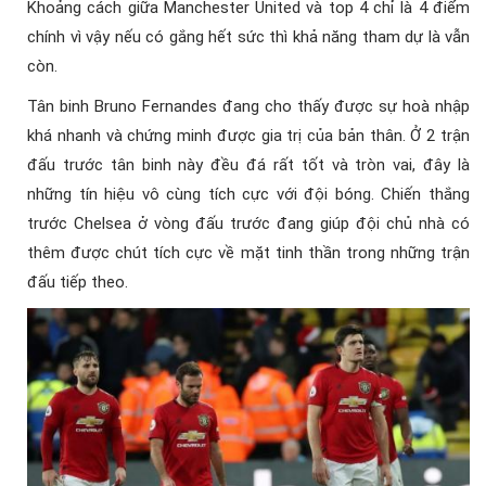
Khoảng cách giữa Manchester United và top 4 chỉ là 4 điểm
chính vì vậy nếu có gắng hết sức thì khả năng tham dự là vẫn
còn.
Tân binh Bruno Fernandes đang cho thấy được sự hoà nhập
khá nhanh và chứng minh được gia trị của bản thân. Ở 2 trận
đấu trước tân binh này đều đá rất tốt và tròn vai, đây là
những tín hiệu vô cùng tích cực với đội bóng. Chiến thắng
trước Chelsea ở vòng đấu trước đang giúp đội chủ nhà có
thêm được chút tích cực về mặt tinh thần trong những trận
đấu tiếp theo.