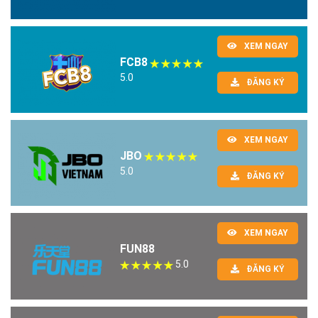
XEM NGAY
FCB8
5.0
ĐĂNG KÝ
XEM NGAY
JBO
5.0
ĐĂNG KÝ
XEM NGAY
FUN88
5.0
ĐĂNG KÝ