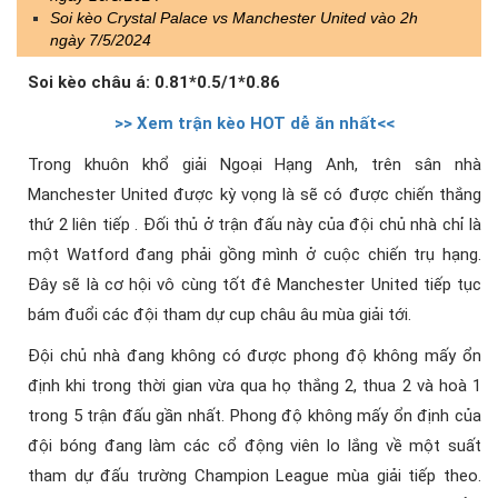
Soi kèo Crystal Palace vs Manchester United vào 2h
ngày 7/5/2024
Soi kèo châu á: 0.81*0.5/1*0.86
>> Xem trận kèo HOT dễ ăn nhất<<
Trong khuôn khổ giải Ngoại Hạng Anh, trên sân nhà
Manchester United được kỳ vọng là sẽ có được chiến thắng
thứ 2 liên tiếp . Đối thủ ở trận đấu này của đội chủ nhà chỉ là
một Watford đang phải gồng mình ở cuộc chiến trụ hạng.
Đây sẽ là cơ hội vô cùng tốt đê Manchester United tiếp tục
bám đuổi các đội tham dự cup châu âu mùa giải tới.
Đội chủ nhà đang không có được phong độ không mấy ổn
định khi trong thời gian vừa qua họ thắng 2, thua 2 và hoà 1
trong 5 trận đấu gần nhất. Phong độ không mấy ổn định của
đội bóng đang làm các cổ động viên lo lắng về một suất
tham dự đấu trường Champion League mùa giải tiếp theo.