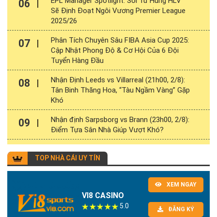
EPL Manager Spotlight: Soi Tứ Hùng HLV
06
Sẽ Định Đoạt Ngôi Vương Premier League
2025/26
Phân Tích Chuyên Sâu FIBA Asia Cup 2025:
07
Cập Nhật Phong Độ & Cơ Hội Của 6 Đội
Tuyển Hàng Đầu
Nhận Định Leeds vs Villarreal (21h00, 2/8):
08
Tân Binh Thăng Hoa, “Tàu Ngầm Vàng” Gặp
Khó
Nhận định Sarpsborg vs Brann (23h00, 2/8):
09
Điểm Tựa Sân Nhà Giúp Vượt Khó?
TOP NHÀ CÁI UY TÍN
XEM NGAY
VI8 CASINO
5.0
ĐĂNG KÝ