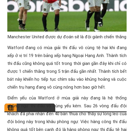
Manchester United được dự đoán sẽ là đội giành chiến thắng
Watford đang có mùa giải thi đấu vô cùng tệ hại khi đang
xếp ở vị trí 19 trên bảng xếp hạng Ngoại Hạng Anh. Thành tích
thi đấu cũng không quá tốt trong thời gian gần đây khi chỉ có
được 1 chiến thắng trong 5 trận đấu gần nhất. Thành tích bết
bát này khiến họ tiếp tục chìm sâu vào khủng hoảng và cuộc
chiến trụ hạng đang vô cùng nóng hơn bao giờ hết.
Điểm yếu của Watford ở mùa giải này đang là hệ thống
phòng ngự thi đấu vô cùng yếu kém. Sau 26 vòng đấu đội
khách đã phải nhận đến 40 bàn thua cho thấy sự lỏng lẻo của
đội bóng này trong khâu phòng ngự. Việc hàng công thi đấu
không quá tốt bên cạnh đó là hàng phòng ngự thi đấu tệ hại