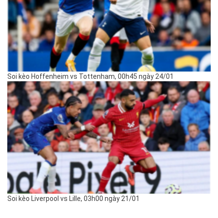
Soi kèo Hoffenheim vs Tottenham, 00h45 ngày 24/01
Soi kèo Liverpool vs Lille, 03h00 ngày 21/01