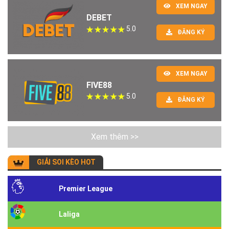
XEM NGAY
DEBET
5.0
ĐĂNG KÝ
XEM NGAY
FIVE88
5.0
ĐĂNG KÝ
Xem thêm >>
GIẢI SOI KÈO HOT
Premier League
Laliga