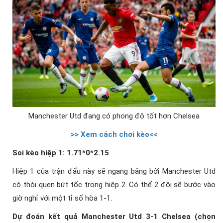
Manchester Utd đang có phong độ tốt hơn Chelsea
>> Xem cách chơi kèo<<
Soi kèo hiệp 1: 1.71*0*2.15
Hiệp 1 của trận đấu này sẽ ngang bằng bởi Manchester Utd
có thói quen bứt tốc trong hiệp 2. Có thể 2 đội sẽ bước vào
giờ nghỉ với một tỉ số hòa 1-1.
Dự đoán kết quả Manchester Utd 3-1 Chelsea (chọn