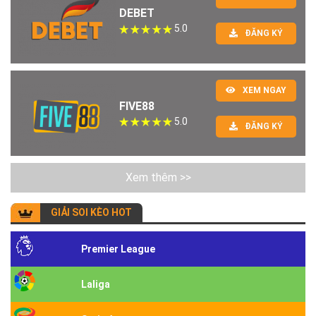
DEBET
5.0
ĐĂNG KÝ
XEM NGAY
FIVE88
5.0
ĐĂNG KÝ
Xem thêm >>
GIẢI SOI KÈO HOT
Premier League
Laliga