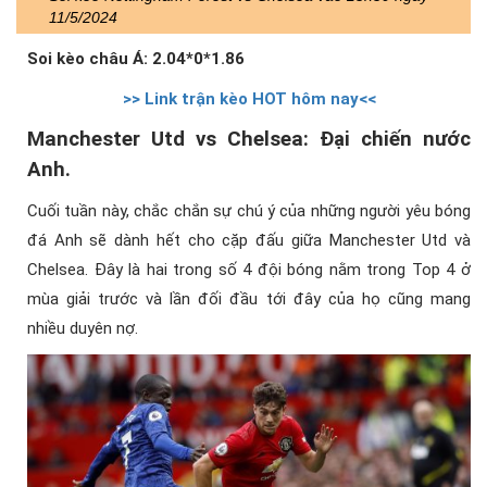
11/5/2024
Soi kèo châu Á: 2.04*0*1.86
>> Link trận kèo HOT hôm nay<<
Manchester Utd vs Chelsea: Đại chiến nước
Anh.
Cuối tuần này, chắc chắn sự chú ý của những người yêu bóng
đá Anh sẽ dành hết cho cặp đấu giữa Manchester Utd và
Chelsea. Đây là hai trong số 4 đội bóng nằm trong Top 4 ở
mùa giải trước và lần đối đầu tới đây của họ cũng mang
nhiều duyên nợ.