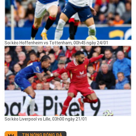
Soi kèo Hoffenheim vs Tottenham, 00h45 ngày 24/01
Soi kèo Liverpool vs Lille, 03h00 ngày 21/01
TIN NÓNG BÓNG ĐÁ