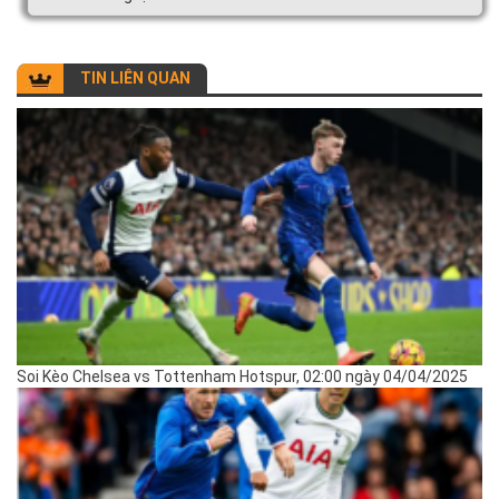
TIN LIÊN QUAN
Soi Kèo Chelsea vs Tottenham Hotspur, 02:00 ngày 04/04/2025