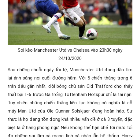
Soi kèo Manchester Utd vs Chelsea vào 23h30 ngày
24/10/2020
Sau những chuỗi ngày tồi tệ, Manchester Utd đang dần tìm
lại ánh sáng nơi cuối đường hầm. Với 5 chiến thắng trong 6
trận đấu gần nhất, đội bóng chủ sân Old Trafford cho thấy
thất bại 1-6 trước Gà trống Tottenham Hotspur chỉ là tai nạn.
Tuy nhiên những chiến thắng liên tục không có nghĩa là cỗ
máy Man Utd của Ole Gunnar Solskjaer đang hoàn hảo. Sự
thực là họ đang tồn đọng khá nhiều vấn đề ở cả 3 tuyến, đặc
biệt là ở hàng phòng ngự. Nếu không thể hạn chế tới mức tối
đa những sai lầm cả mang tính cá nhân lẫn hệ thống, Harry