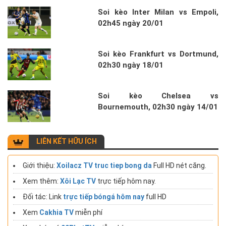
Soi kèo Inter Milan vs Empoli,
02h45 ngày 20/01
Soi kèo Frankfurt vs Dortmund,
02h30 ngày 18/01
Soi kèo Chelsea vs
Bournemouth, 02h30 ngày 14/01
LIÊN KẾT HỮU ÍCH
Giới thiệu:
Xoilacz TV truc tiep bong da
Full HD nét căng.
Xem thêm:
Xôi Lạc TV
trực tiếp hôm nay.
Đối tác: Link
trực tiếp bóngá hôm nay
full HD
Xem
Cakhia TV
miễn phí