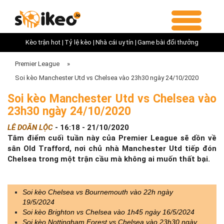
Kèo trận hot |
Tỷ lệ kèo |
Nhà cái uy tín |
Game bài đổi thưởng
Premier League
»
Soi kèo Manchester Utd vs Chelsea vào 23h30 ngày 24/10/2020
Soi kèo Manchester Utd vs Chelsea vào
23h30 ngày 24/10/2020
LÊ DOÃN LỘC
-
16:18 - 21/10/2020
Tâm điểm cuối tuần này của Premier League sẽ dồn về
sân Old Trafford, nơi chủ nhà Manchester Utd tiếp đón
Chelsea trong một trận cầu mà không ai muốn thất bại.
Soi kèo Chelsea vs Bournemouth vào 22h ngày
19/5/2024
Soi kèo Brighton vs Chelsea vào 1h45 ngày 16/5/2024
Soi kèo Nottingham Forest vs Chelsea vào 23h30 ngày