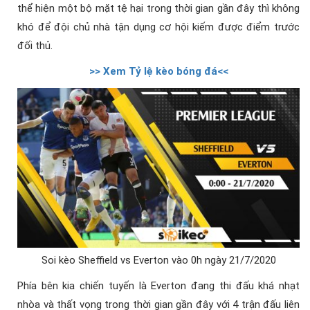
thể hiện một bộ mặt tệ hại trong thời gian gần đây thì không
khó để đội chủ nhà tận dụng cơ hội kiếm được điểm trước
đối thủ.
>> Xem Tỷ lệ kèo bóng đá<<
Soi kèo Sheffield vs Everton vào 0h ngày 21/7/2020
Phía bên kia chiến tuyến là Everton đang thi đấu khá nhạt
nhòa và thất vọng trong thời gian gần đây với 4 trận đấu liên