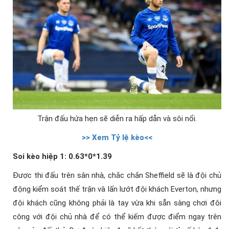
Trận đấu hứa hẹn sẽ diễn ra hấp dẫn và sôi nổi.
>> Xem Tỷ lệ kèo<<
Soi kèo hiệp 1: 0.63*0*1.39
Được thi đấu trên sân nhà, chắc chắn Sheffield sẽ là đội chủ
động kiểm soát thế trận và lấn lướt đội khách Everton, nhưng
đội khách cũng không phải là tay vừa khi sẵn sàng chơi đôi
công với đội chủ nhà để có thể kiếm được điểm ngay trên