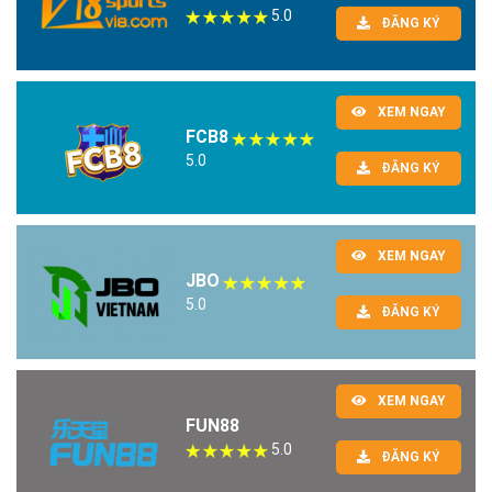
5.0
ĐĂNG KÝ
XEM NGAY
FCB8
5.0
ĐĂNG KÝ
XEM NGAY
JBO
5.0
ĐĂNG KÝ
XEM NGAY
FUN88
5.0
ĐĂNG KÝ