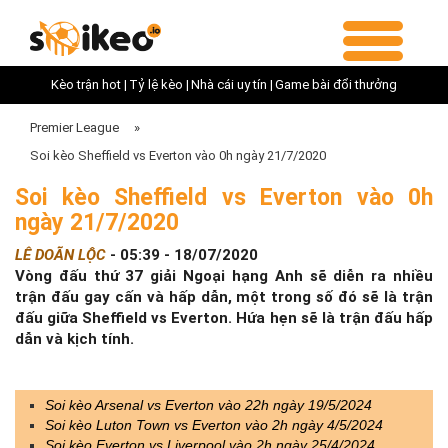
Kèo trận hot |
Tỷ lệ kèo |
Nhà cái uy tín |
Game bài đổi thưởng
Premier League
»
Soi kèo Sheffield vs Everton vào 0h ngày 21/7/2020
Soi kèo Sheffield vs Everton vào 0h
ngày 21/7/2020
LÊ DOÃN LỘC
-
05:39 - 18/07/2020
Vòng đấu thứ 37 giải Ngoại hạng Anh sẽ diễn ra nhiều
trận đấu gay cấn và hấp dẫn, một trong số đó sẽ là trận
đấu giữa Sheffield vs Everton. Hứa hẹn sẽ là trận đấu hấp
dẫn và kịch tính.
Soi kèo Arsenal vs Everton vào 22h ngày 19/5/2024
Soi kèo Luton Town vs Everton vào 2h ngày 4/5/2024
Soi kèo Everton vs Liverpool vào 2h ngày 25/4/2024