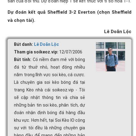
sân của đối thủ. Dự đoán hiệp 1 sẽ kết thúc với tỉ số hòa 1-1.
Dự đoán kết quả Sheffield 3-2 Everton (chọn Sheffield
và chọn tài).
Lê Doãn Lộc
Bút danh:
Lê Doãn Lộc
Tham gia soikeoz.vip:
12/07/2006
Bút tính:
Có niềm đam mê với bóng
đá từ thuở nhỏ, hoạt động nhiều
năm trong lĩnh vực soi kèo, cá cược.
Là chuyên gia soi kèo bóng đá tại
trang Kèo nhà cái soikeoz.vip - Tôi
sẽ cập nhật thông tin và chia sẻ
những bản tin soi kèo, phân tích, dự
đoán nhận định bóng đá hàng đầu
khu vực. Hơn hết, tại Soi Kèo IO cộng
sự với tôi đều là những chuyên gia
hàng đầu để mang đến những bản