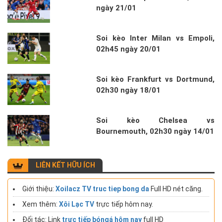
ngày 21/01
Soi kèo Inter Milan vs Empoli,
02h45 ngày 20/01
Soi kèo Frankfurt vs Dortmund,
02h30 ngày 18/01
Soi kèo Chelsea vs
Bournemouth, 02h30 ngày 14/01
LIÊN KẾT HỮU ÍCH
Giới thiệu:
Xoilacz TV truc tiep bong da
Full HD nét căng.
Xem thêm:
Xôi Lạc TV
trực tiếp hôm nay.
Đối tác: Link
trực tiếp bóngá hôm nay
full HD