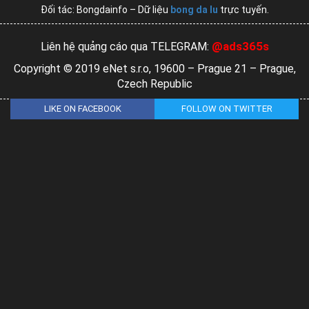
Đối tác: Bongdainfo – Dữ liệu
bong da lu
trực tuyến.
@ads365s
Liên hệ quảng cáo qua TELEGRAM:
Copyright © 2019 eNet s.r.o, 19600 – Prague 21 – Prague,
Czech Republic
LIKE ON FACEBOOK
FOLLOW ON TWITTER