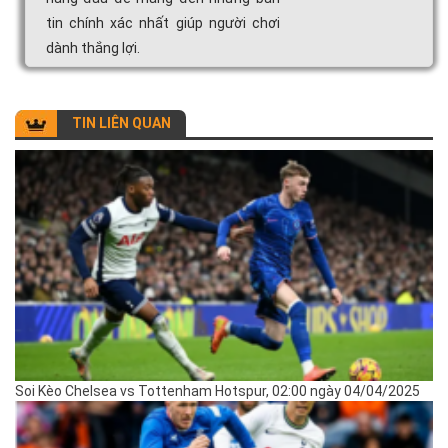
tin chính xác nhất giúp người chơi
dành thắng lợi.
TIN LIÊN QUAN
Soi Kèo Chelsea vs Tottenham Hotspur, 02:00 ngày 04/04/2025