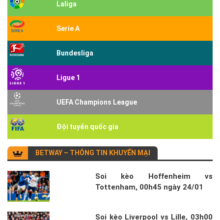
Laliga
Serie A
Bundesliga
Ligue 1
UEFA Champions League
Đội tuyển quốc gia
BETWAY – THÔNG TIN KHUYẾN MẠI
Soi kèo Hoffenheim vs
Tottenham, 00h45 ngày 24/01
Soi kèo Liverpool vs Lille, 03h00