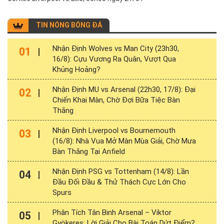
TIN NÓNG BÓNG ĐÁ
Nhận Định Wolves vs Man City (23h30,
01
16/8): Cựu Vương Ra Quân, Vượt Qua
Khủng Hoảng?
Nhận Định MU vs Arsenal (22h30, 17/8): Đại
02
Chiến Khai Màn, Chờ Đợi Bữa Tiệc Bàn
Thắng
Nhận Định Liverpool vs Bournemouth
03
(16/8): Nhà Vua Mở Màn Mùa Giải, Chờ Mưa
Bàn Thắng Tại Anfield
Nhận Định PSG vs Tottenham (14/8): Lần
04
Đầu Đối Đầu & Thử Thách Cực Lớn Cho
Spurs
Phân Tích Tân Binh Arsenal – Viktor
05
Gyökeres: Lời Giải Cho Bài Toán Dứt Điểm?