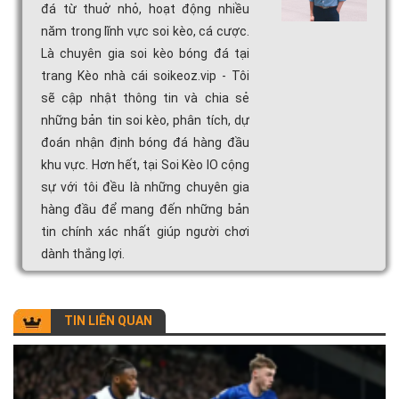
đá từ thuở nhỏ, hoạt động nhiều
năm trong lĩnh vực soi kèo, cá cược.
Là chuyên gia soi kèo bóng đá tại
trang Kèo nhà cái soikeoz.vip - Tôi
sẽ cập nhật thông tin và chia sẻ
những bản tin soi kèo, phân tích, dự
đoán nhận định bóng đá hàng đầu
khu vực. Hơn hết, tại Soi Kèo IO cộng
sự với tôi đều là những chuyên gia
hàng đầu để mang đến những bản
tin chính xác nhất giúp người chơi
dành thắng lợi.
TIN LIÊN QUAN