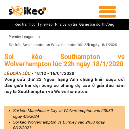
Kèo trận hot |
Tỷ lệ kèo |
Nhà cái uy tín |
Game bài đổi thưởng
Premier League
»
Soi kèo Southampton vs Wolverhampton lúc 22h ngày 18/1/2020
Soi kèo Southampton vs
Wolverhampton lúc 22h ngày 18/1/2020
LÊ DOÃN LỘC
-
18:12 - 16/01/2020
Vòng đấu thứ 23 Ngoại hạng Anh chứng kiến cuộc đối
đầu giữa hai đội bóng có phong độ cao ở giải đấu năm
nay là Southampton và Wolverhampton.
Soi kèo Manchester City vs Wolverhampton vào 23h30
ngày 4/5/2024
Soi kèo Wolverhampton vs Burnley vào 2h30 ngày
6/12/2023