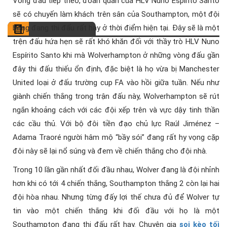
Vòng đấu tiếp theo, đoàn quân của HLV Nuno Espírito Santo
sẽ có chuyến làm khách trên sân của Southampton, một đội
bóng đang thi đấu rất hay ở thời điểm hiện tại. Đây sẽ là một
trện đấu hứa hẹn sẽ rất khó khăn đối với thầy trò HLV Nuno
Espírito Santo khi mà Wolverhampton ở những vòng đấu gần
đây thi đấu thiếu ổn định, đặc biệt là họ vừa bị Manchester
United loại ở đấu trường cup FA vào hồi giữa tuần. Nếu như
giành chiến thắng trong trận đấu này, Wolverhampton sẽ rút
ngắn khoảng cách với các đội xếp trên và vực dậy tinh thần
các cầu thủ. Với bộ đôi tiền đạo chủ lực Raúl Jiménez –
Adama Traoré người hâm mộ “bầy sói” đang rất hy vọng cặp
đôi này sẽ lại nổ súng và đem về chiến thắng cho đội nhà.
Trong 10 lần gần nhất đối đầu nhau, Wolver đang là đội nhỉnh
hơn khi có tới 4 chiến thắng, Southampton thắng 2 còn lại hai
đội hòa nhau. Nhưng từng đấy lợi thế chưa đủ để Wolver tự
tin vào một chiến thắng khi đối đầu với họ là một
Southampton đang thi đấu rất hay. Chuyên gia
soi kèo tối