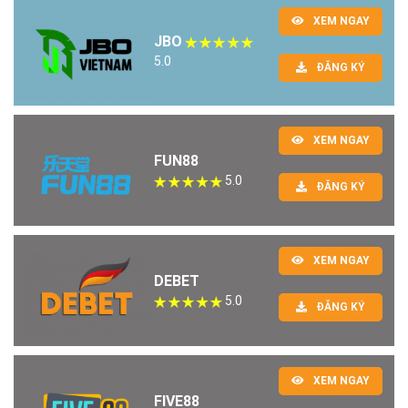
XEM NGAY
JBO
5.0
ĐĂNG KÝ
XEM NGAY
FUN88
5.0
ĐĂNG KÝ
XEM NGAY
DEBET
5.0
ĐĂNG KÝ
XEM NGAY
FIVE88