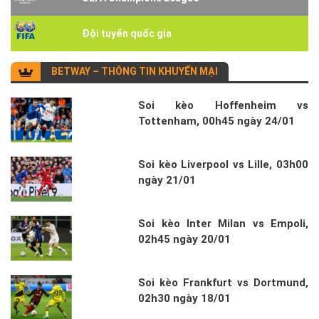
Đội tuyển quốc gia
BETWAY – THÔNG TIN KHUYẾN MẠI
Soi kèo Hoffenheim vs
Tottenham, 00h45 ngày 24/01
Soi kèo Liverpool vs Lille, 03h00
ngày 21/01
Soi kèo Inter Milan vs Empoli,
02h45 ngày 20/01
Soi kèo Frankfurt vs Dortmund,
02h30 ngày 18/01