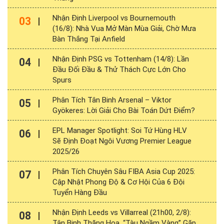
Nhận Định Liverpool vs Bournemouth
03
(16/8): Nhà Vua Mở Màn Mùa Giải, Chờ Mưa
Bàn Thắng Tại Anfield
Nhận Định PSG vs Tottenham (14/8): Lần
04
Đầu Đối Đầu & Thử Thách Cực Lớn Cho
Spurs
Phân Tích Tân Binh Arsenal – Viktor
05
Gyökeres: Lời Giải Cho Bài Toán Dứt Điểm?
EPL Manager Spotlight: Soi Tứ Hùng HLV
06
Sẽ Định Đoạt Ngôi Vương Premier League
2025/26
Phân Tích Chuyên Sâu FIBA Asia Cup 2025:
07
Cập Nhật Phong Độ & Cơ Hội Của 6 Đội
Tuyển Hàng Đầu
Nhận Định Leeds vs Villarreal (21h00, 2/8):
08
Tân Binh Thăng Hoa, “Tàu Ngầm Vàng” Gặp