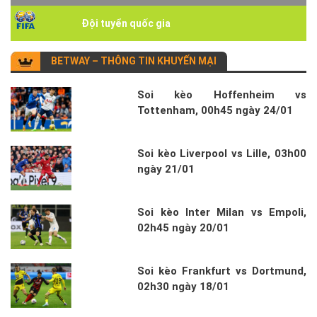
Đội tuyển quốc gia
BETWAY – THÔNG TIN KHUYẾN MẠI
Soi kèo Hoffenheim vs
Tottenham, 00h45 ngày 24/01
Soi kèo Liverpool vs Lille, 03h00
ngày 21/01
Soi kèo Inter Milan vs Empoli,
02h45 ngày 20/01
Soi kèo Frankfurt vs Dortmund,
02h30 ngày 18/01