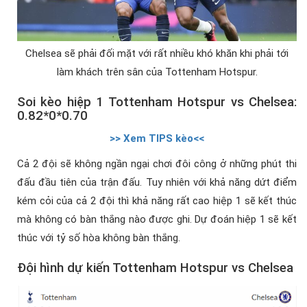
Chelsea sẽ phải đối mặt với rất nhiều khó khăn khi phải tới
làm khách trên sân của Tottenham Hotspur.
Soi kèo hiệp 1 Tottenham Hotspur vs Chelsea:
0.82*0*0.70
>> Xem TIPS kèo<<
Cả 2 đội sẽ không ngần ngại chơi đôi công ở những phút thi
đấu đầu tiên của trận đấu. Tuy nhiên với khả năng dứt điểm
kém cỏi của cả 2 đội thì khả năng rất cao hiệp 1 sẽ kết thúc
mà không có bàn thắng nào được ghi. Dự đoán hiệp 1 sẽ kết
thúc với tỷ số hòa không bàn thắng.
Đội hình dự kiến Tottenham Hotspur vs Chelsea