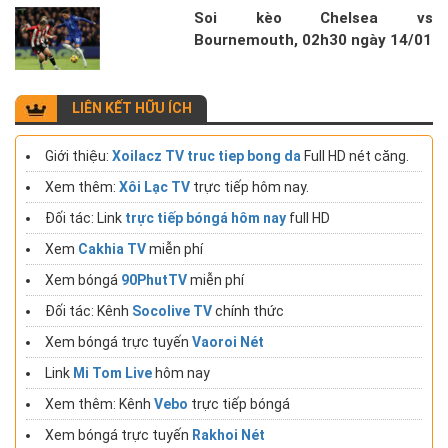
Soi kèo Chelsea vs
Bournemouth, 02h30 ngày 14/01
LIÊN KẾT HỮU ÍCH
Giới thiệu:
Xoilacz TV truc tiep bong da
Full HD nét căng.
Xem thêm:
Xôi Lạc TV
trực tiếp hôm nay.
Đối tác: Link
trực tiếp bóngá hôm nay
full HD
Xem
Cakhia TV
miễn phí
Xem bóngá
90PhutTV
miễn phí
Đối tác: Kênh
Socolive TV
chính thức
Xem bóngá trực tuyến
Vaoroi Nét
Link
Mi Tom Live
hôm nay
Xem thêm: Kênh
Vebo
trực tiếp bóngá
Xem bóngá trực tuyến
Rakhoi Nét