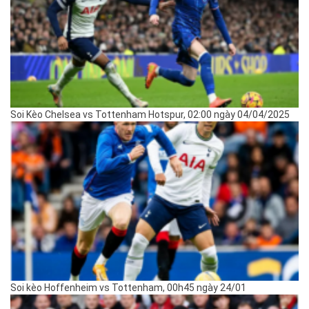
Soi Kèo Chelsea vs Tottenham Hotspur, 02:00 ngày 04/04/2025
Soi kèo Hoffenheim vs Tottenham, 00h45 ngày 24/01