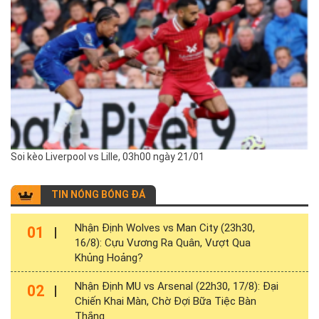
Soi kèo Liverpool vs Lille, 03h00 ngày 21/01
TIN NÓNG BÓNG ĐÁ
Nhận Định Wolves vs Man City (23h30,
01
16/8): Cựu Vương Ra Quân, Vượt Qua
Khủng Hoảng?
Nhận Định MU vs Arsenal (22h30, 17/8): Đại
02
Chiến Khai Màn, Chờ Đợi Bữa Tiệc Bàn
Thắng