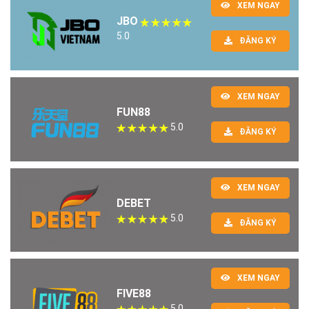
XEM NGAY
JBO
5.0
ĐĂNG KÝ
XEM NGAY
FUN88
5.0
ĐĂNG KÝ
XEM NGAY
DEBET
5.0
ĐĂNG KÝ
XEM NGAY
FIVE88
5.0