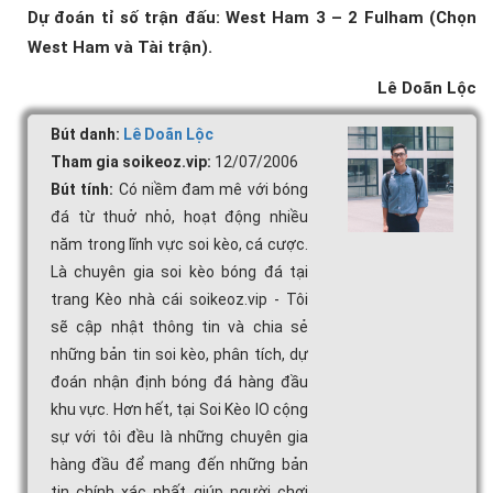
Dự đoán tỉ số trận đấu: West Ham 3 – 2 Fulham (Chọn
West Ham và Tài trận).
Lê Doãn Lộc
Bút danh:
Lê Doãn Lộc
Tham gia soikeoz.vip:
12/07/2006
Bút tính:
Có niềm đam mê với bóng
đá từ thuở nhỏ, hoạt động nhiều
năm trong lĩnh vực soi kèo, cá cược.
Là chuyên gia soi kèo bóng đá tại
trang Kèo nhà cái soikeoz.vip - Tôi
sẽ cập nhật thông tin và chia sẻ
những bản tin soi kèo, phân tích, dự
đoán nhận định bóng đá hàng đầu
khu vực. Hơn hết, tại Soi Kèo IO cộng
sự với tôi đều là những chuyên gia
hàng đầu để mang đến những bản
tin chính xác nhất giúp người chơi