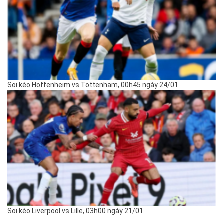
Soi kèo Hoffenheim vs Tottenham, 00h45 ngày 24/01
Soi kèo Liverpool vs Lille, 03h00 ngày 21/01