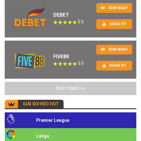
XEM NGAY
DEBET
5.0
ĐĂNG KÝ
XEM NGAY
FIVE88
5.0
ĐĂNG KÝ
Xem thêm >>
GIẢI SOI KÈO HOT
Premier League
Laliga