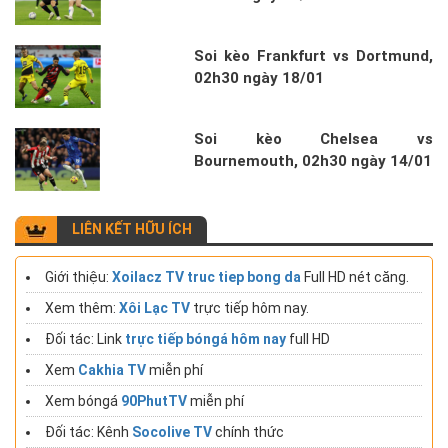
Soi kèo Frankfurt vs Dortmund,
02h30 ngày 18/01
Soi kèo Chelsea vs
Bournemouth, 02h30 ngày 14/01
LIÊN KẾT HỮU ÍCH
Giới thiệu:
Xoilacz TV truc tiep bong da
Full HD nét căng.
Xem thêm:
Xôi Lạc TV
trực tiếp hôm nay.
Đối tác: Link
trực tiếp bóngá hôm nay
full HD
Xem
Cakhia TV
miễn phí
Xem bóngá
90PhutTV
miễn phí
Đối tác: Kênh
Socolive TV
chính thức