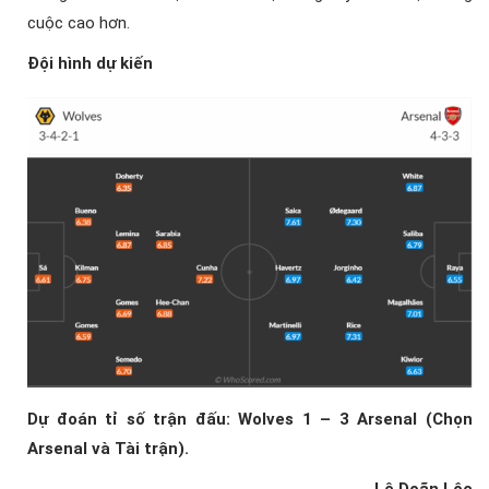
cuộc cao hơn.
Đội hình dự kiến
Dự đoán tỉ số trận đấu: Wolves 1 – 3 Arsenal (Chọn
Arsenal và Tài trận).
Lê Doãn Lộc