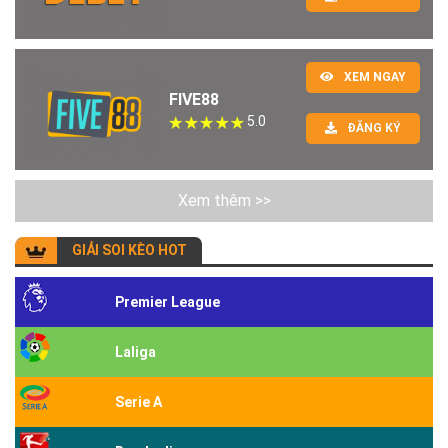
XEM NGAY
FIVE88
5.0
ĐĂNG KÝ
Xem thêm >>
GIẢI SOI KÈO HOT
Premier League
Laliga
Serie A