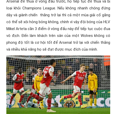
Arsenal để thua ở vòng đấu trước, họ tiếp tục để thua và bị
loại khỏi Champions League. Nếu không nhanh chóng đứng
dậy và giành chiến thắng trở lại thì cả một mùa giải cố gắng
có thể sẽ xôi hỏng bỏng không, chính vì vậy đội bóng của HLV
Mikel Arteta cần 3 điểm ở vòng đấu này để tiếp tục cuộc đua
vô địch. Đến làm khách trên sân của một Wolves không có
phong độ tốt là cơ hội tốt để Arsenal trở lại với chiến thắng
và nhiều khả năng họ sẽ đạt được mục đích của mình.