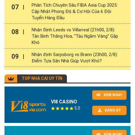
Phân Tích Chuyên Sâu FIBA Asia Cup 2025:
07
Cập Nhật Phong Độ & Cơ Hội Của 6 Đội
Tuyển Hàng Đầu
Nhận Định Leeds vs Villarreal (21h00, 2/8):
08
Tân Binh Thăng Hoa, “Tàu Ngầm Vàng” Gặp
Khó
Nhận định Sarpsborg vs Brann (23h00, 2/8):
09
Điểm Tựa Sân Nhà Giúp Vượt Khó?
TOP NHÀ CÁI UY TÍN
XEM NGAY
VI8 CASINO
5.0
ĐĂNG KÝ
XEM NGAY