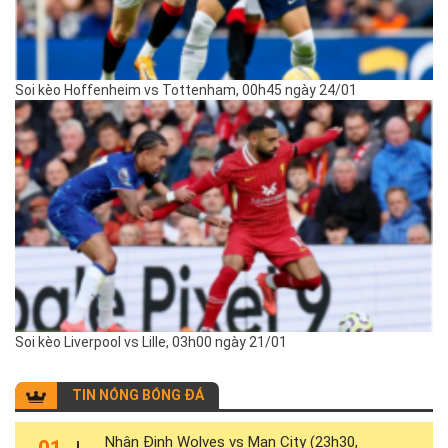
Soi kèo Hoffenheim vs Tottenham, 00h45 ngày 24/01
Soi kèo Liverpool vs Lille, 03h00 ngày 21/01
TIN NÓNG BÓNG ĐÁ
Nhận Định Wolves vs Man City (23h30,