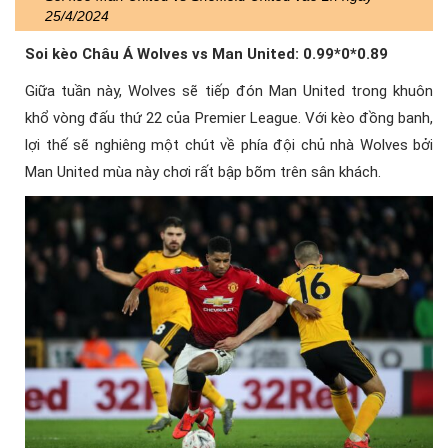
25/4/2024
Soi kèo Châu Á Wolves vs Man United: 0.99*0*0.89
Giữa tuần này, Wolves sẽ tiếp đón Man United trong khuôn
khổ vòng đấu thứ 22 của Premier League. Với kèo đồng banh,
lợi thế sẽ nghiêng một chút về phía đội chủ nhà Wolves bởi
Man United mùa này chơi rất bập bõm trên sân khách.