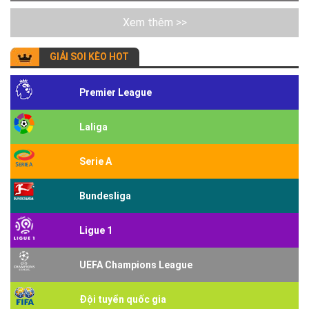
Xem thêm >>
GIẢI SOI KÈO HOT
Premier League
Laliga
Serie A
Bundesliga
Ligue 1
UEFA Champions League
Đội tuyển quốc gia