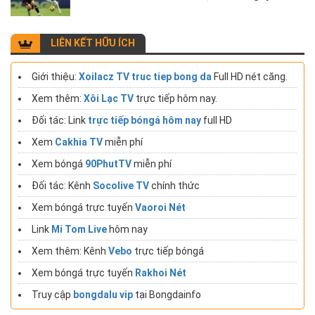
LIÊN KẾT HỮU ÍCH
Giới thiệu:
Xoilacz TV truc tiep bong da
Full HD nét căng.
Xem thêm:
Xôi Lạc TV
trực tiếp hôm nay.
Đối tác: Link
trực tiếp bóngá hôm nay
full HD
Xem
Cakhia TV
miễn phí
Xem bóngá
90PhutTV
miễn phí
Đối tác: Kênh
Socolive TV
chính thức
Xem bóngá trực tuyến
Vaoroi Nét
Link
Mi Tom Live
hôm nay
Xem thêm: Kênh
Vebo
trực tiếp bóngá
Xem bóngá trực tuyến
Rakhoi Nét
Truy cập
bongdalu vip
tại Bongdainfo