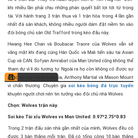
khi nhiều lần phải chịu những phán quyết bất lợi tới từ trọng
tài. Với hành trang 3 trận thua và 1 trận hòa trong 4 lần gần
nhất đá sân khách, không nhiều người dám đặt niềm tin vào
đội bóng chủ sân Old Trafford trong kèo đấu này.
Hwang Hee Chan và Boubacar Traore của Wolves vẫn sẽ
vắng mặt khi đang cùng Hàn Quốc và Mali tiến sâu tại Asian
Cup và CAN. Sofyan Amrabat của Man United cũng không thể
tham dự vì lí do tương tự. Ngoài ra họ còn không có được sự
phục vụ của Tyrell Malacia, Anthony Martial và Mason Mount
vì chấn thương. Chuyên gia
soi kèo bóng đá trực tuyến
khuyên người chơi nên tin tưởng vào đội chủ nhà Wolves.
Chọn: Wolves trận này.
Soi kèo Tài xỉu Wolves vs Man United: 0.97*2.75*0.83
Trong 2 trận đấu sân nhà gần nhất của mình, Wolves đều có
được 3 bàn thắng mỗi trận. Đã có tổng cộng 10 bàn thắng