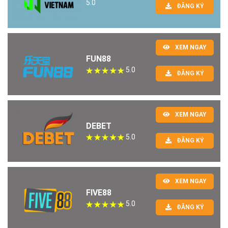
5.0
ĐĂNG KÝ
XEM NGAY
FUN88
5.0
ĐĂNG KÝ
XEM NGAY
DEBET
5.0
ĐĂNG KÝ
XEM NGAY
FIVE88
5.0
ĐĂNG KÝ