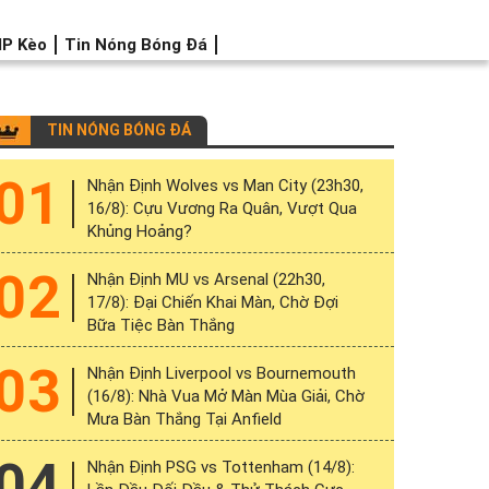
IP Kèo
Tin Nóng Bóng Đá
TIN NÓNG BÓNG ĐÁ
01
Nhận Định Wolves vs Man City (23h30,
16/8): Cựu Vương Ra Quân, Vượt Qua
Khủng Hoảng?
02
Nhận Định MU vs Arsenal (22h30,
17/8): Đại Chiến Khai Màn, Chờ Đợi
Bữa Tiệc Bàn Thắng
03
Nhận Định Liverpool vs Bournemouth
(16/8): Nhà Vua Mở Màn Mùa Giải, Chờ
Mưa Bàn Thắng Tại Anfield
04
Nhận Định PSG vs Tottenham (14/8):