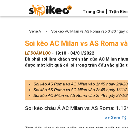
Trang Chủ
Trận Kè
Serie A
»
Soi kèo AC Milan vs AS Roma vào 0h30 ngày 7
Soi kèo AC Milan vs AS Roma v
LÊ DOÃN LỘC
-
19:18 - 04/01/2022
Dù phải tới làm khách trên sân của AC Milan như
được một kết quả có lợi trong trận đấu vào giữa 
Soi kèo AS Roma vs AC Milan vào 1h45 ngày 2/9/2
Soi kèo AS Roma vs AC Milan vào 2h45 ngày 1/11/
Soi kèo AC Milan vs AS Roma vào 2h45 ngày 27/10
Soi kèo châu Á AC Milan vs AS Roma: 1.12
>> Xem Tỷ 