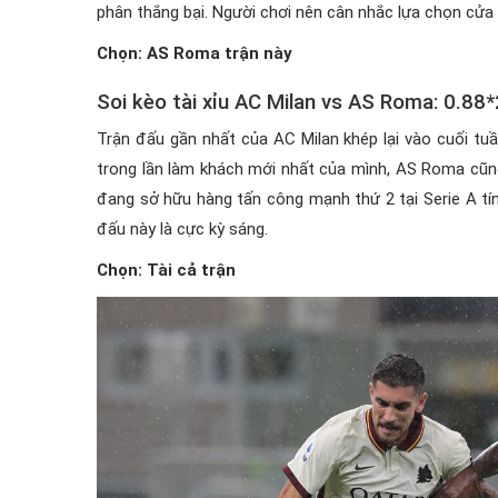
phân thắng bại. Người chơi nên cân nhắc lựa chọn cửa
Chọn: AS Roma trận này
Soi kèo tài xỉu AC Milan vs AS Roma: 0.88
Trận đấu gần nhất của AC Milan khép lại vào cuối tuầ
trong lần làm khách mới nhất của mình, AS Roma cũng
đang sở hữu hàng tấn công mạnh thứ 2 tại Serie A tín
đấu này là cực kỳ sáng.
Chọn: Tài cả trận