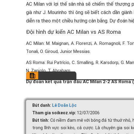
AC Milan với lợi thế sân nhà sẽ chiếm thế thượng 
già như J. Mourinho thì ông sẽ biết cách dần giành l
diễn ra theo một chiều hướng cân bằng. Dự đoán hi
Đội hình dự kiến AC Milan vs AS Roma
AC Milan: M. Maignan, A. Florenzi, A. Romagnoli, F. Tom
Tonali, O. Giroud, Junior Messias.
AS Roma: Rui Patrício, C. Smalling, R. Karsdorp, G. Manc
N. Zaniolo, T. Abraham.
Dự đoán kết quả trận đấu AC Milan 2-2 AS Roma
Bút danh:
Lê Doãn Lộc
Tham gia soikeoz.vip:
12/07/2006
Bút tính:
Có niềm đam mê với bóng đá từ thuở nhỏ, 
trong lĩnh vực soi kèo, cá cược. Là chuyên gia soi 