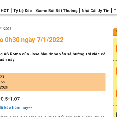
o HOT
Tỷ Lệ Kèo
Game Bài Đổi Thưởng
Nhà Cái Uy Tín
T
/1/2022
ào 0h30 ngày 7/1/2022
ng AS Roma của Jose Mourinho vẫn sẽ hướng tới việc có
tuần này.
023
2021
/2020
*0.5*1.07
lệ kèo hôm nay<<