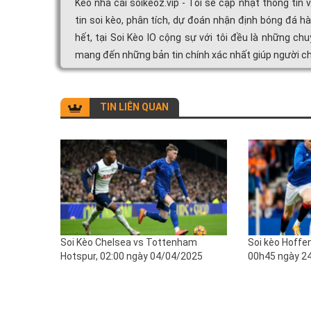
Kèo nhà cái soikeoz.vip - Tôi sẽ cập nhật thông tin
tin soi kèo, phân tích, dự đoán nhận định bóng đá h
hết, tại Soi Kèo IO cộng sự với tôi đều là những ch
mang đến những bản tin chính xác nhất giúp người chơ
TIN LIÊN QUAN
Soi Kèo Chelsea vs Tottenham
Soi kèo Hoffe
Hotspur, 02:00 ngày 04/04/2025
00h45 ngày 2