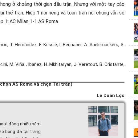
phong ở khoảng thời gian đầu trận. Nhưng với một tay cáo
ại thế trận. Hiệp 1 nói riêng và toàn trận nói chung vẫn sẽ
ệp 1: AC Milan 1-1 AS Roma.
ori, T. Hernández, F. Kessié, I. Bennacer, A. Saelemaekers, S.
ini, M. Viña , Ibañez, H. Mkhitaryan, J. Veretout, B. Cristante,
(chọn AS Roma và chọn Tài trận)
Lê Doãn Lộc
hoạt động nhiều năm
kèo bóng đá tại trang