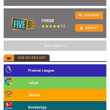
XEM NGAY
FIVE88
5.0
ĐĂNG KÝ
Xem thêm >>
GIẢI SOI KÈO HOT
Premier League
Laliga
Serie A
Bundesliga