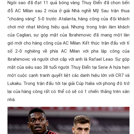
Ngôi sao đã đạt 11 quả bóng vàng Thuỵ Điển đã chọn bến
đỗ AC Milan sau 2 mùa ở giải Nhà nghề Mỹ. Sau trận thua
“choáng váng” 5-0 trước Atalanta, hàng công của đội khách
chơi mờ nhạt không hiệu quả. Nhưng trong trận làm khách
của Cagliari, sự góp mặt của Ibrahimovic đã mang một làn
gió mới cho hàng công của AC Milan. Kết thúc trận đấu với tỉ
số 2-0 nghiêng về phía AC Milan với pha lập công của
Ibrahimovic và người chơi cặp với anh là Rafael Leao. Sự góp
mặt của siêu sao 38 tuổi người Thuỵ Điển tại Serie A hứa hẹn
một cuộc cạnh tranh quyết liệt các danh hiệu lớn với CR7 và
Lukaku.
Trong trận đấu tới tại giải Cúp Italia với phong độ trở
lại của hàng công rất có thể có sẽ có 1 chiến thắng trên sân
nhà.