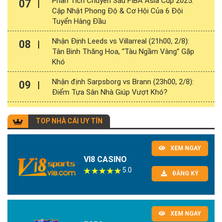
Phân Tích Chuyên Sâu FIBA Asia Cup 2025:
07
Cập Nhật Phong Độ & Cơ Hội Của 6 Đội
Tuyển Hàng Đầu
Nhận Định Leeds vs Villarreal (21h00, 2/8):
08
Tân Binh Thăng Hoa, “Tàu Ngầm Vàng” Gặp
Khó
Nhận định Sarpsborg vs Brann (23h00, 2/8):
09
Điểm Tựa Sân Nhà Giúp Vượt Khó?
TOP NHÀ CÁI UY TÍN
XEM NGAY
VI8 CASINO
5.0
ĐĂNG KÝ
XEM NGAY