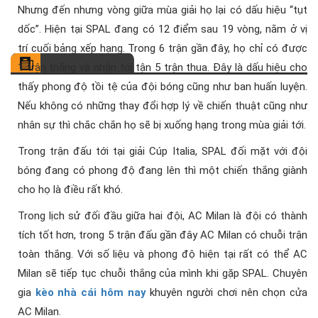
Nhưng đến nhưng vòng giữa mùa giải họ lại có dấu hiệu “tụt
dốc”. Hiện tại SPAL đang có 12 điểm sau 19 vòng, nằm ở vị
trí cuối bảng xếp hạng. Trong 6 trận gần đây, họ chỉ có được
1 trận thắng và nhận tới tận 5 trận thua. Đây là dấu hiệu cho
thấy phong độ tồi tệ của đội bóng cũng như ban huấn luyện.
Nếu không có những thay đổi hợp lý về chiến thuật cũng như
nhân sự thì chắc chắn họ sẽ bị xuống hạng trong mùa giải tới.
Trong trận đấu tới tại giải Cúp Italia, SPAL đối mặt với đội
bóng đang có phong độ đang lên thì một chiến thắng giành
cho họ là điều rất khó.
Trong lịch sử đối đầu giữa hai đội, AC Milan là đội có thành
tích tốt hơn, trong 5 trận đấu gần đây AC Milan có chuỗi trận
toàn thắng. Với số liệu và phong độ hiện tại rất có thể AC
Milan sẽ tiếp tục chuỗi thắng của mình khi gặp SPAL. Chuyên
gia
kèo nhà cái hôm nay
khuyên người chơi nên chọn cửa
AC Milan.