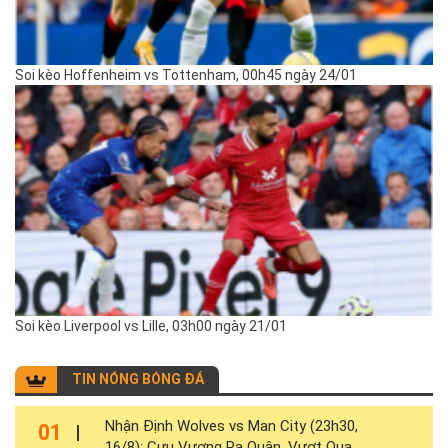
Soi kèo Hoffenheim vs Tottenham, 00h45 ngày 24/01
Soi kèo Liverpool vs Lille, 03h00 ngày 21/01
TIN NÓNG BÓNG ĐÁ
Nhận Định Wolves vs Man City (23h30,
01
16/8): Cựu Vương Ra Quân, Vượt Qua