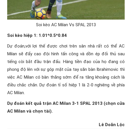
Soi kèo AC Milan Vs SPAL 2013
Soi kèo hiệp 1: 1.01*0.5*0.84
Dự đoán,với lợi thế được chơi trên sân nhà rất có thể AC
Milan sẽ đẩy cao đội hình tấn công và dồn ép đối thủ sau
tiếng còi bắt đầu trận đấu. Hàng tiền đạo của họ đang có
phong độ lên với sự góp mặt của tay săn bàn Ibrahimovic thì
việc AC Milan có bàn thắng sớm để ra tăng khoảng cách là
điều chắc chắn. Dự đoán tỉ số hiệp 1 là 2-0 nghiêng về phía
AC Milan.
Dự đoán kết quả trận AC Milan 3-1 SPAL 2013 (chọn cửa
AC Milan và chọn tài).
Lê Doãn Lộc