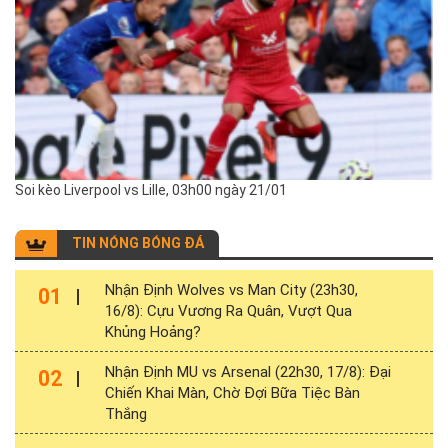
Soi kèo Liverpool vs Lille, 03h00 ngày 21/01
TIN NÓNG BÓNG ĐÁ
Nhận Định Wolves vs Man City (23h30,
01
16/8): Cựu Vương Ra Quân, Vượt Qua
Khủng Hoảng?
Nhận Định MU vs Arsenal (22h30, 17/8): Đại
02
Chiến Khai Màn, Chờ Đợi Bữa Tiệc Bàn
Thắng