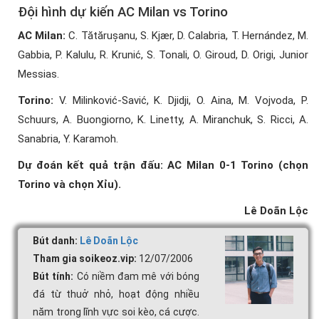
Đội hình dự kiến AC Milan vs Torino
AC Milan:
C. Tătărușanu, S. Kjær, D. Calabria, T. Hernández, M.
Gabbia, P. Kalulu, R. Krunić, S. Tonali, O. Giroud, D. Origi, Junior
Messias.
Torino:
V. Milinković-Savić, K. Djidji, O. Aina, M. Vojvoda, P.
Schuurs, A. Buongiorno, K. Linetty, A. Miranchuk, S. Ricci, A.
Sanabria, Y. Karamoh.
Dự đoán kết quả trận đấu: AC Milan 0-1 Torino (chọn
Torino và chọn Xỉu).
Lê Doãn Lộc
Bút danh:
Lê Doãn Lộc
Tham gia soikeoz.vip:
12/07/2006
Bút tính:
Có niềm đam mê với bóng
đá từ thuở nhỏ, hoạt động nhiều
năm trong lĩnh vực soi kèo, cá cược.