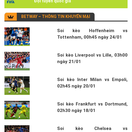
Đội tuyển quốc gia
BETWAY – THÔNG TIN KHUYẾN MẠI
Soi kèo Hoffenheim vs
Tottenham, 00h45 ngày 24/01
Soi kèo Liverpool vs Lille, 03h00
ngày 21/01
Soi kèo Inter Milan vs Empoli,
02h45 ngày 20/01
Soi kèo Frankfurt vs Dortmund,
02h30 ngày 18/01
Soi kèo Chelsea vs