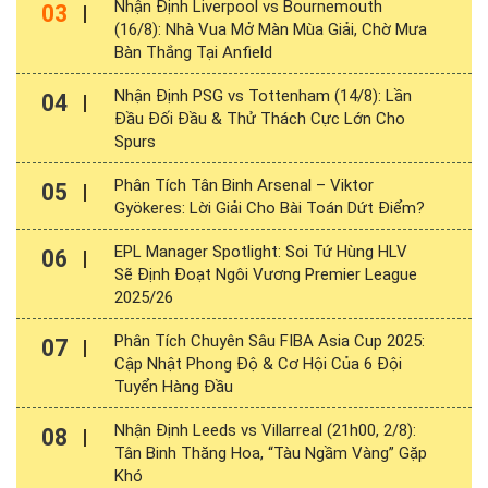
Nhận Định Liverpool vs Bournemouth
03
(16/8): Nhà Vua Mở Màn Mùa Giải, Chờ Mưa
Bàn Thắng Tại Anfield
Nhận Định PSG vs Tottenham (14/8): Lần
04
Đầu Đối Đầu & Thử Thách Cực Lớn Cho
Spurs
Phân Tích Tân Binh Arsenal – Viktor
05
Gyökeres: Lời Giải Cho Bài Toán Dứt Điểm?
EPL Manager Spotlight: Soi Tứ Hùng HLV
06
Sẽ Định Đoạt Ngôi Vương Premier League
2025/26
Phân Tích Chuyên Sâu FIBA Asia Cup 2025:
07
Cập Nhật Phong Độ & Cơ Hội Của 6 Đội
Tuyển Hàng Đầu
Nhận Định Leeds vs Villarreal (21h00, 2/8):
08
Tân Binh Thăng Hoa, “Tàu Ngầm Vàng” Gặp
Khó