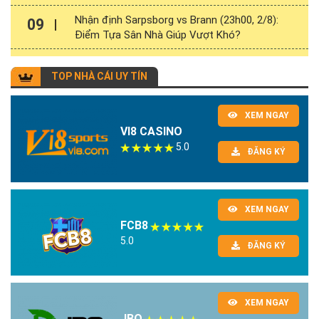
Nhận định Sarpsborg vs Brann (23h00, 2/8):
09
Điểm Tựa Sân Nhà Giúp Vượt Khó?
TOP NHÀ CÁI UY TÍN
XEM NGAY
VI8 CASINO
5.0
ĐĂNG KÝ
XEM NGAY
FCB8
5.0
ĐĂNG KÝ
XEM NGAY
JBO