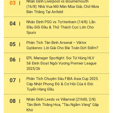
Nhận Định Liverpool vs Bournemouth
03
(16/8): Nhà Vua Mở Màn Mùa Giải, Chờ Mưa
Bàn Thắng Tại Anfield
Nhận Định PSG vs Tottenham (14/8): Lần
04
Đầu Đối Đầu & Thử Thách Cực Lớn Cho
Spurs
Phân Tích Tân Binh Arsenal – Viktor
05
Gyökeres: Lời Giải Cho Bài Toán Dứt Điểm?
EPL Manager Spotlight: Soi Tứ Hùng HLV
06
Sẽ Định Đoạt Ngôi Vương Premier League
2025/26
Phân Tích Chuyên Sâu FIBA Asia Cup 2025:
07
Cập Nhật Phong Độ & Cơ Hội Của 6 Đội
Tuyển Hàng Đầu
Nhận Định Leeds vs Villarreal (21h00, 2/8):
08
Tân Binh Thăng Hoa, “Tàu Ngầm Vàng” Gặp
Khó