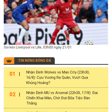
Soi kèo Liverpool vs Lille, 03h00 ngày 21/01
TIN NÓNG BÓNG ĐÁ
Nhận Định Wolves vs Man City (23h30,
01
16/8): Cựu Vương Ra Quân, Vượt Qua
Khủng Hoảng?
Nhận Định MU vs Arsenal (22h30, 17/8): Đại
02
Chiến Khai Màn, Chờ Đợi Bữa Tiệc Bàn
Thắng