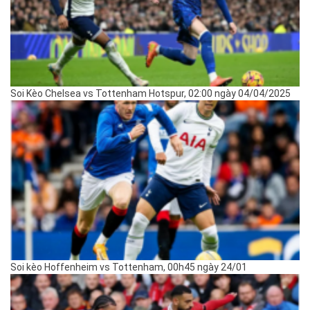
Soi Kèo Chelsea vs Tottenham Hotspur, 02:00 ngày 04/04/2025
Soi kèo Hoffenheim vs Tottenham, 00h45 ngày 24/01