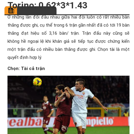
Torino: 0.62*3*1.43
Ở những lần đối đầu nhau giữa hai đội luôn có rất nhiều bàn
thắng được ghi, cụ thể trong 6 trận gần nhất đã có tới 19 bàn
thắng đạt hiệu số 3,16 bàn/ trận. Trận đấu này cũng sẽ
không hề ngoại lệ khi khán giả sẽ tiếp tục được chứng kiến
một trận đấu có nhiều bàn thắng được ghi. Chọn tài là một
quyết định hợp lý.
Chọn: Tài cả trận