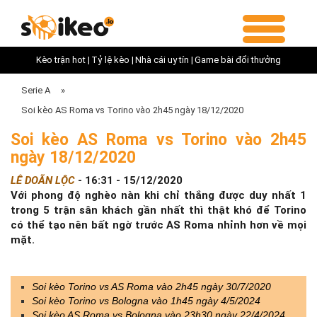
Kèo trận hot |
Tỷ lệ kèo |
Nhà cái uy tín |
Game bài đổi thưởng
Serie A
»
Soi kèo AS Roma vs Torino vào 2h45 ngày 18/12/2020
Soi kèo AS Roma vs Torino vào 2h45
ngày 18/12/2020
LÊ DOÃN LỘC
-
16:31 - 15/12/2020
Với phong độ nghèo nàn khi chỉ thắng được duy nhất 1
trong 5 trận sân khách gần nhất thì thật khó để Torino
có thể tạo nên bất ngờ trước AS Roma nhỉnh hơn về mọi
mặt.
Soi kèo Torino vs AS Roma vào 2h45 ngày 30/7/2020
Soi kèo Torino vs Bologna vào 1h45 ngày 4/5/2024
Soi kèo AS Roma vs Bologna vào 23h30 ngày 22/4/2024