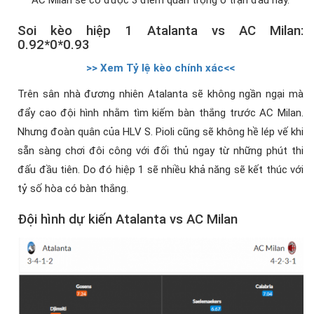
AC Milan sẽ có được 3 điểm quan trọng ở trận đấu này.
Soi kèo hiệp 1 Atalanta vs AC Milan:
0.92*0*0.93
>> Xem Tỷ lệ kèo chính xác<<
Trên sân nhà đương nhiên Atalanta sẽ không ngần ngại mà
đẩy cao đội hình nhằm tìm kiếm bàn thắng trước AC Milan.
Nhưng đoàn quân của HLV S. Pioli cũng sẽ không hề lép vế khi
sẵn sàng chơi đôi công với đối thủ ngay từ những phút thi
đấu đầu tiên. Do đó hiệp 1 sẽ nhiều khả năng sẽ kết thúc với
tỷ số hòa có bàn thắng.
Đội hình dự kiến Atalanta vs AC Milan