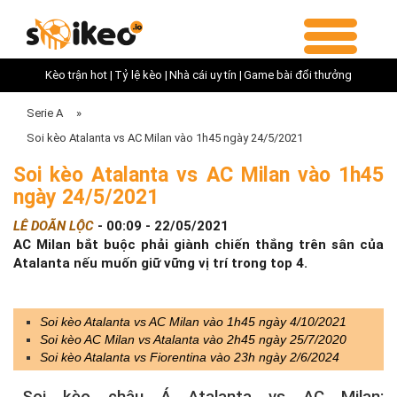
Kèo trận hot |
Tỷ lệ kèo |
Nhà cái uy tín |
Game bài đổi thưởng
Serie A
»
Soi kèo Atalanta vs AC Milan vào 1h45 ngày 24/5/2021
Soi kèo Atalanta vs AC Milan vào 1h45
ngày 24/5/2021
LÊ DOÃN LỘC
-
00:09 - 22/05/2021
AC Milan bắt buộc phải giành chiến thắng trên sân của
Atalanta nếu muốn giữ vững vị trí trong top 4.
Soi kèo Atalanta vs AC Milan vào 1h45 ngày 4/10/2021
Soi kèo AC Milan vs Atalanta vào 2h45 ngày 25/7/2020
Soi kèo Atalanta vs Fiorentina vào 23h ngày 2/6/2024