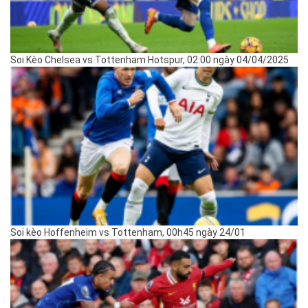
Soi Kèo Chelsea vs Tottenham Hotspur, 02:00 ngày 04/04/2025
Soi kèo Hoffenheim vs Tottenham, 00h45 ngày 24/01