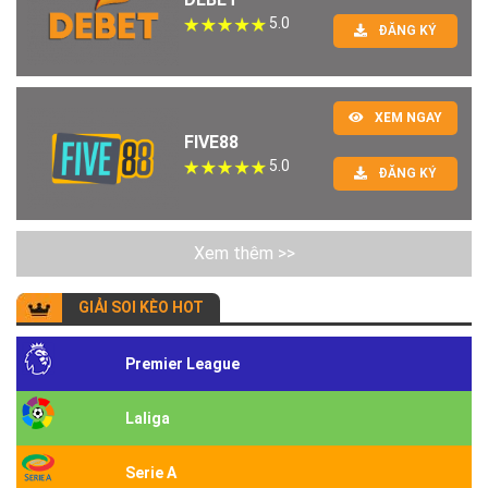
5.0
ĐĂNG KÝ
XEM NGAY
FIVE88
5.0
ĐĂNG KÝ
Xem thêm >>
GIẢI SOI KÈO HOT
Premier League
Laliga
Serie A