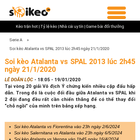
Kèo trận hot |
Tỷ lệ kèo |
Nhà cái uy tín |
Game bài đổi thưởng
Serie A
»
Soi kèo Atalanta vs SPAL 2013 lúc 2h45 ngày 21/1/2020
Soi kèo Atalanta vs SPAL 2013 lúc 2h45
ngày 21/1/2020
LÊ DOÃN LỘC
-
18:05 - 19/01/2020
Tại vòng 20 giải Vô địch Ý chứng kiến nhiều cặp đấu hấp
dẫn. Trong đó là cuộc đối đầu giữa Atalanta vs SPAL khi
2 đội đang đều rất cần chiến thắng để có thể thay đổi
“chỗ ngồi” của mình trên bảng xếp hạng.
Soi kèo Atalanta vs Fiorentina vào 23h ngày 2/6/2024
Soi kèo Salernitana vs Atalanta vào 23h ngày 6/5/2024
Soi kèo Atalanta vs Verona vào 1h45 ngày 16/4/2024