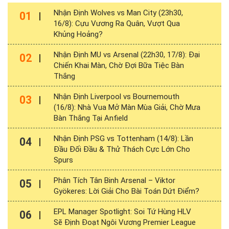
Nhận Định Wolves vs Man City (23h30,
01
16/8): Cựu Vương Ra Quân, Vượt Qua
Khủng Hoảng?
Nhận Định MU vs Arsenal (22h30, 17/8): Đại
02
Chiến Khai Màn, Chờ Đợi Bữa Tiệc Bàn
Thắng
Nhận Định Liverpool vs Bournemouth
03
(16/8): Nhà Vua Mở Màn Mùa Giải, Chờ Mưa
Bàn Thắng Tại Anfield
Nhận Định PSG vs Tottenham (14/8): Lần
04
Đầu Đối Đầu & Thử Thách Cực Lớn Cho
Spurs
Phân Tích Tân Binh Arsenal – Viktor
05
Gyökeres: Lời Giải Cho Bài Toán Dứt Điểm?
EPL Manager Spotlight: Soi Tứ Hùng HLV
06
Sẽ Định Đoạt Ngôi Vương Premier League