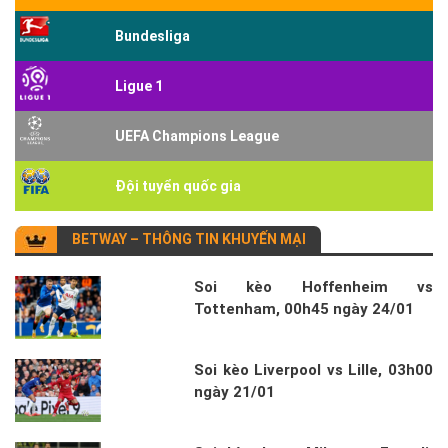
Bundesliga
Ligue 1
UEFA Champions League
Đội tuyển quốc gia
BETWAY – THÔNG TIN KHUYẾN MẠI
Soi kèo Hoffenheim vs
Tottenham, 00h45 ngày 24/01
Soi kèo Liverpool vs Lille, 03h00
ngày 21/01