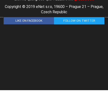
Copyright © 2019 eNet s.r.o, 19600 – Prague 21 – Prague,
Czech Republic
LIKE ON FACEBOOK
FOLLOW ON TWITTER
Về Chúng Tôi
Chính Sách Bảo Mật
Điều Khoản
Liên Hệ