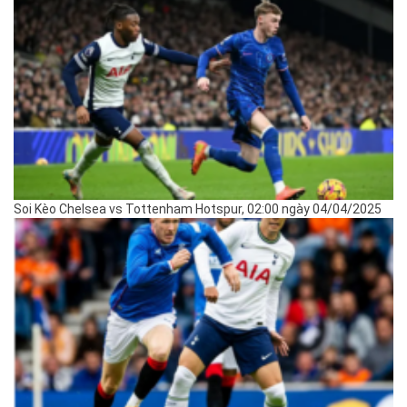
Soi Kèo Chelsea vs Tottenham Hotspur, 02:00 ngày 04/04/2025