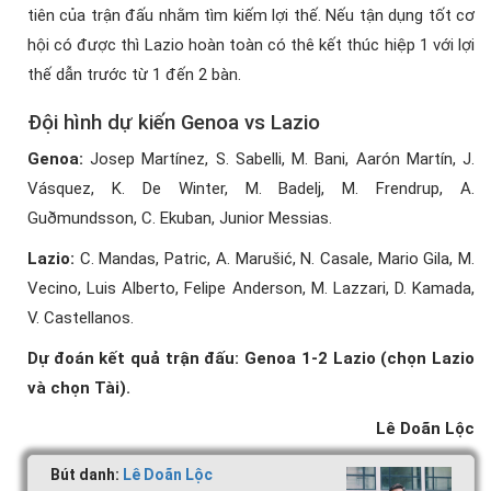
tiên của trận đấu nhằm tìm kiếm lợi thế. Nếu tận dụng tốt cơ
hội có được thì Lazio hoàn toàn có thê kết thúc hiệp 1 với lợi
thế dẫn trước từ 1 đến 2 bàn.
Đội hình dự kiến Genoa vs Lazio
Genoa:
Josep Martínez, S. Sabelli, M. Bani, Aarón Martín, J.
Vásquez, K. De Winter, M. Badelj, M. Frendrup, A.
Guðmundsson, C. Ekuban, Junior Messias.
Lazio:
C. Mandas, Patric, A. Marušić, N. Casale, Mario Gila, M.
Vecino, Luis Alberto, Felipe Anderson, M. Lazzari, D. Kamada,
V. Castellanos.
Dự đoán kết quả trận đấu: Genoa 1-2 Lazio (chọn Lazio
và chọn Tài).
Lê Doãn Lộc
Bút danh:
Lê Doãn Lộc