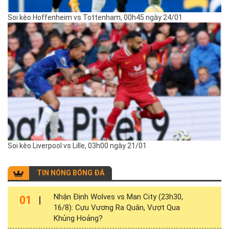
Soi kèo Hoffenheim vs Tottenham, 00h45 ngày 24/01
Soi kèo Liverpool vs Lille, 03h00 ngày 21/01
TIN NÓNG BÓNG ĐÁ
Nhận Định Wolves vs Man City (23h30,
01
16/8): Cựu Vương Ra Quân, Vượt Qua
Khủng Hoảng?