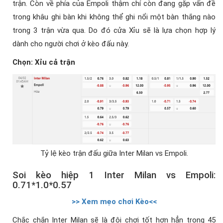
trận. Còn về phía của Empoli thậm chí còn đang gặp vấn đề
trong khâu ghi bàn khi không thể ghi nổi một bàn thắng nào
trong 3 trận vừa qua. Do đó cửa Xỉu sẽ là lựa chọn hợp lý
dành cho người chơi ở kèo đấu này.
Chọn: Xỉu cả trận
Tỷ lệ kèo trận đấu giữa Inter Milan vs Empoli.
Soi kèo hiệp 1 Inter Milan vs Empoli:
0.71*1.0*0.57
>> Xem mẹo chơi Kèo<<
Chắc chắn Inter Milan sẽ là đội chơi tốt hơn hẳn trong 45