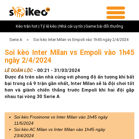
Kèo trận hot |
Tỷ lệ kèo |
Nhà cái uy tín |
Game bài đổi thưởng
Serie A
»
Soi kèo Inter Milan vs Empoli vào 1h45 ngày 2/4/2024
Soi kèo Inter Milan vs Empoli vào 1h45
ngày 2/4/2024
LÊ DOÃN LỘC
-
00:21 - 31/03/2024
Được đá trên sân nhà cùng với phong độ ấn tượng khi bất
bại trong cả 9 trận gần nhất, Inter Milan sẽ là đội chơi tốt
hơn và giành chiến thắng trước Empoli khi hai đội gặp
nhau tại vòng 30 Serie A
Soi kèo Frosinone vs Inter Milan vào 1h45 ngày
11/5/2024
Soi kèo AC Milan vs Inter Milan vào 1h45 ngày
23/4/2024