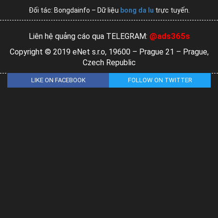
Đối tác: Bongdainfo – Dữ liệu
bong da lu
trực tuyến.
@ads365s
Liên hệ quảng cáo qua TELEGRAM:
Copyright © 2019 eNet s.r.o, 19600 – Prague 21 – Prague,
Czech Republic
LIKE ON FACEBOOK
FOLLOW ON TWITTER