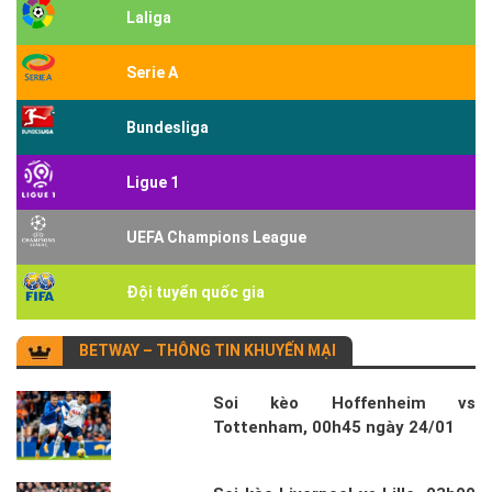
Laliga
Serie A
Bundesliga
Ligue 1
UEFA Champions League
Đội tuyển quốc gia
BETWAY – THÔNG TIN KHUYẾN MẠI
Soi kèo Hoffenheim vs
Tottenham, 00h45 ngày 24/01