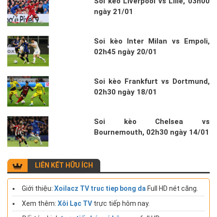
Soi kèo Liverpool vs Lille, 03h00
ngày 21/01
Soi kèo Inter Milan vs Empoli,
02h45 ngày 20/01
Soi kèo Frankfurt vs Dortmund,
02h30 ngày 18/01
Soi kèo Chelsea vs
Bournemouth, 02h30 ngày 14/01
LIÊN KẾT HỮU ÍCH
Giới thiệu:
Xoilacz TV truc tiep bong da
Full HD nét căng.
Xem thêm:
Xôi Lạc TV
trực tiếp hôm nay.