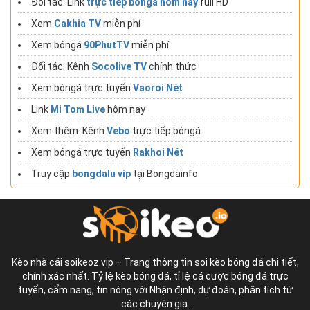
Đối tác: Link
trực tiếp bóngá hôm nay
full HD
Xem
Cakhia TV
miễn phí
Xem bóngá
90PhutTV
miễn phí
Đối tác: Kênh
Socolive TV
chính thức
Xem bóngá trực tuyến
Vaoroi Nét
Link
Mi Tom Live
hôm nay
Xem thêm: Kênh
Vebo
trực tiếp bóngá
Xem bóngá trực tuyến
Rakhoi Nét
Truy cập
bongdalu vip
tại Bongdainfo
Kèo nhà cái soikeoz.vip – Trang thông tin soi kèo bóng đá chi tiết,
chính xác nhất. Tỷ lệ kèo bóng đá, tỉ lệ cá cược bóng đá trực
tuyến, cẩm nang, tin nóng với Nhận định, dự đoán, phân tích từ
các chuyên gia.