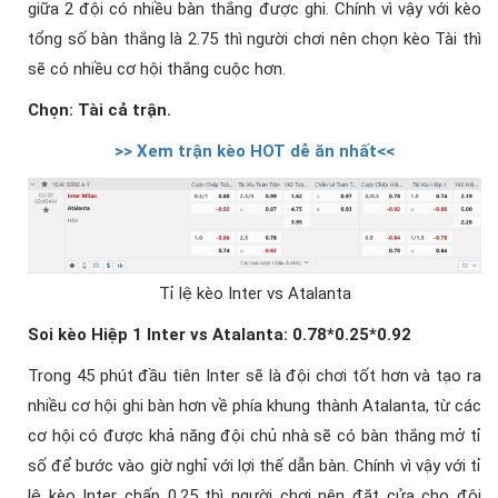
giữa 2 đội có nhiều bàn thắng được ghi. Chính vì vậy với kèo
tổng số bàn thắng là 2.75 thì người chơi nên chọn kèo Tài thì
sẽ có nhiều cơ hội thắng cuộc hơn.
Chọn: Tài cả trận.
>> Xem trận kèo HOT dễ ăn nhất<<
Tỉ lệ kèo Inter vs Atalanta
Soi kèo Hiệp 1 Inter vs Atalanta: 0.78*0.25*0.92
Trong 45 phút đầu tiên Inter sẽ là đội chơi tốt hơn và tạo ra
nhiều cơ hội ghi bàn hơn về phía khung thành Atalanta, từ các
cơ hội có được khả năng đội chủ nhà sẽ có bàn thắng mở tỉ
số để bước vào giờ nghỉ với lợi thế dẫn bàn. Chính vì vậy với tỉ
lệ kèo Inter chấp 0.25 thì người chơi nên đặt cửa cho đội