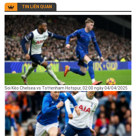
TIN LIÊN QUAN
Soi Kèo Chelsea vs Tottenham Hotspur, 02:00 ngày 04/04/2025