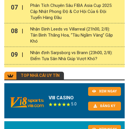
Phân Tích Chuyên Sâu FIBA Asia Cup 2025:
07
Cập Nhật Phong Độ & Cơ Hội Của 6 Đội
Tuyển Hàng Đầu
Nhận Định Leeds vs Villarreal (21h00, 2/8):
08
Tân Binh Thăng Hoa, “Tàu Ngầm Vàng” Gặp
Khó
Nhận định Sarpsborg vs Brann (23h00, 2/8):
09
Điểm Tựa Sân Nhà Giúp Vượt Khó?
TOP NHÀ CÁI UY TÍN
XEM NGAY
VI8 CASINO
5.0
ĐĂNG KÝ