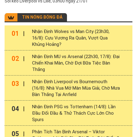
Soi kèo Liverpool vs Lille, 03h00 ngày 21/01
TIN NÓNG BÓNG ĐÁ
Nhận Định Wolves vs Man City (23h30,
01
16/8): Cựu Vương Ra Quân, Vượt Qua
Khủng Hoảng?
Nhận Định MU vs Arsenal (22h30, 17/8): Đại
02
Chiến Khai Màn, Chờ Đợi Bữa Tiệc Bàn
Thắng
Nhận Định Liverpool vs Bournemouth
03
(16/8): Nhà Vua Mở Màn Mùa Giải, Chờ Mưa
Bàn Thắng Tại Anfield
Nhận Định PSG vs Tottenham (14/8): Lần
04
Đầu Đối Đầu & Thử Thách Cực Lớn Cho
Spurs
Phân Tích Tân Binh Arsenal – Viktor
05