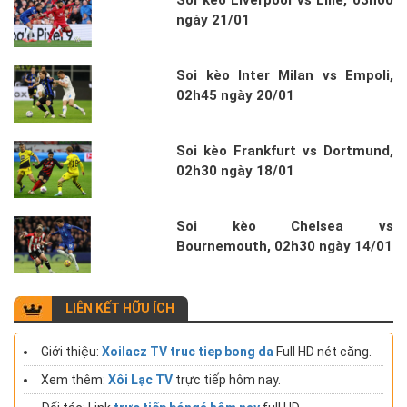
ngày 21/01
Soi kèo Inter Milan vs Empoli,
02h45 ngày 20/01
Soi kèo Frankfurt vs Dortmund,
02h30 ngày 18/01
Soi kèo Chelsea vs
Bournemouth, 02h30 ngày 14/01
LIÊN KẾT HỮU ÍCH
Giới thiệu:
Xoilacz TV truc tiep bong da
Full HD nét căng.
Xem thêm:
Xôi Lạc TV
trực tiếp hôm nay.