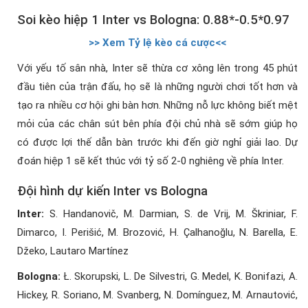
Soi kèo hiệp 1 Inter vs Bologna: 0.88*-0.5*0.97
>> Xem Tỷ lệ kèo cá cược<<
Với yếu tố sân nhà, Inter sẽ thừa cơ xông lên trong 45 phút
đầu tiên của trận đấu, họ sẽ là những người chơi tốt hơn và
tạo ra nhiều cơ hội ghi bàn hơn. Những nỗ lực không biết mệt
mỏi của các chân sút bên phía đội chủ nhà sẽ sớm giúp họ
có được lợi thế dẫn bàn trước khi đến giờ nghỉ giải lao. Dự
đoán hiệp 1 sẽ kết thúc với tỷ số 2-0 nghiêng về phía Inter.
Đội hình dự kiến Inter vs Bologna
Inter:
S. Handanovič, M. Darmian, S. de Vrij, M. Škriniar, F.
Dimarco, I. Perišić, M. Brozović, H. Çalhanoğlu, N. Barella, E.
Džeko, Lautaro Martínez
Bologna:
Ł. Skorupski, L. De Silvestri, G. Medel, K. Bonifazi, A.
Hickey, R. Soriano, M. Svanberg, N. Domínguez, M. Arnautović,