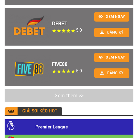
XEM NGAY
DEBET
5.0
ĐĂNG KÝ
XEM NGAY
FIVE88
5.0
ĐĂNG KÝ
Xem thêm >>
GIẢI SOI KÈO HOT
Premier League