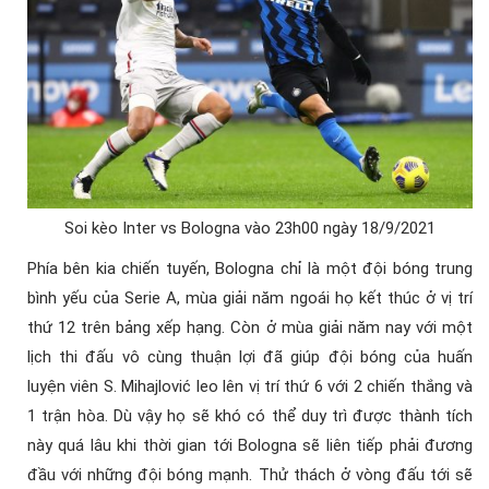
Soi kèo Inter vs Bologna vào 23h00 ngày 18/9/2021
Phía bên kia chiến tuyến, Bologna chỉ là một đội bóng trung
bình yếu của Serie A, mùa giải năm ngoái họ kết thúc ở vị trí
thứ 12 trên bảng xếp hạng. Còn ở mùa giải năm nay với một
lịch thi đấu vô cùng thuận lợi đã giúp đội bóng của huấn
luyện viên S. Mihajlović leo lên vị trí thứ 6 với 2 chiến thắng và
1 trận hòa. Dù vậy họ sẽ khó có thể duy trì được thành tích
này quá lâu khi thời gian tới Bologna sẽ liên tiếp phải đương
đầu với những đội bóng mạnh. Thử thách ở vòng đấu tới sẽ