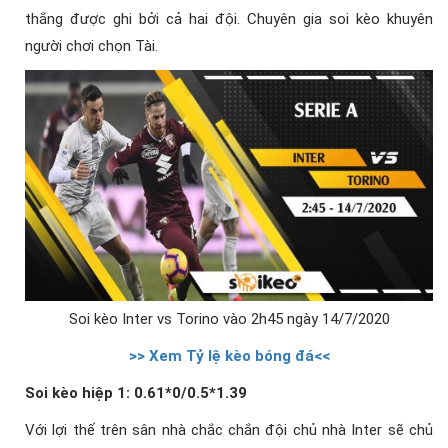
thắng được ghi bởi cả hai đội. Chuyên gia soi kèo khuyên
người chơi chọn Tài.
Soi kèo Inter vs Torino vào 2h45 ngày 14/7/2020
>> Xem Tỷ lệ kèo bóng đá<<
Soi kèo hiệp 1: 0.61*0/0.5*1.39
Với lợi thế trên sân nhà chắc chắn đội chủ nhà Inter sẽ chủ