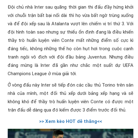
Đội chủ nhà Inter sau quãng thời gian thi đấu đầy hứng khởi
với chuỗi trận bất bại nối dài thì họ vừa bất ngờ trùng xuống
và để đội xếp sau là Atalanta vượt lên chiếm vị trí thứ 3. Với
đội hình toàn sao nhưng sự thiếu ổn định đang là điều khiến
thầy trò huấn luyện viên Conte mất những điểm số cực kì
đáng tiếc, không những thế họ còn hụt hơi trong cuộc cạnh
tranh ngôi vô địch với đội đầu bảng Juventus. Nhưng điều
đáng mừng là Inter đã gần như chắc một suất dự UEFA
Champions League ở mùa giải tới.
Ở vòng đấu này Inter sẽ tiếp đón các cầu thủ Torino trên sân
nhà của mình, một đối thủ xếp dưới bảng xếp hạng và sẽ
không khó để thầy trò huấn luyện viên Conte có được một
trận đấu dễ dàng qua đó kiếm được 3 điểm trước đối thủ.
>> Xem kèo HOT dễ thắng<<