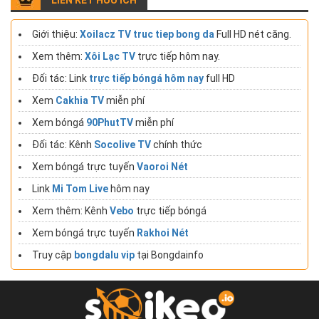
Giới thiệu:
Xoilacz TV truc tiep bong da
Full HD nét căng.
Xem thêm:
Xôi Lạc TV
trực tiếp hôm nay.
Đối tác: Link
trực tiếp bóngá hôm nay
full HD
Xem
Cakhia TV
miễn phí
Xem bóngá
90PhutTV
miễn phí
Đối tác: Kênh
Socolive TV
chính thức
Xem bóngá trực tuyến
Vaoroi Nét
Link
Mi Tom Live
hôm nay
Xem thêm: Kênh
Vebo
trực tiếp bóngá
Xem bóngá trực tuyến
Rakhoi Nét
Truy cập
bongdalu vip
tại Bongdainfo