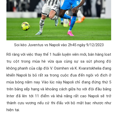
Soi kèo Juventus vs Napoli vào 2h45 ngày 9/12/2023
Rõ ràng với việc thay thế 1 huấn luyện viên mới, bán hàng loat
trụ cột trong mùa hè vừa qua cùng sự sa sút phong độ
không phanh của cặp đôi V. Osimhen và K. Kvaratskhelia đang
khiến Napoli bị bỏ rất xa trong cuộc đua đến ngôi vô địch ở
mùa bóng năm nay. Vào lúc này Napoli chỉ đang đứng thứ 5
trên bảng xếp hạng và khoảng cách giữa họ với đội đầu bảng
Inter đã lên tới 11 điểm và khả năng rất cao Napoli sẽ trở
thành cựu vương nếu cứ thi đấu với bộ mặt bạc nhược như
hiện tại.