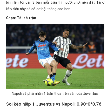
bình lên tới gần 3 bàn mỗi trận thì người chơi nên đặt Tài ở
kèo đấu này sẽ có cơ hội thắng cao hơn.
Chọn: Tài cả trận
Napoli sẽ phải nhận 1 trận thua trên sân của Juventus.
Soi kèo hiệp 1 Juventus vs Napoli: 0.90*0*0.76