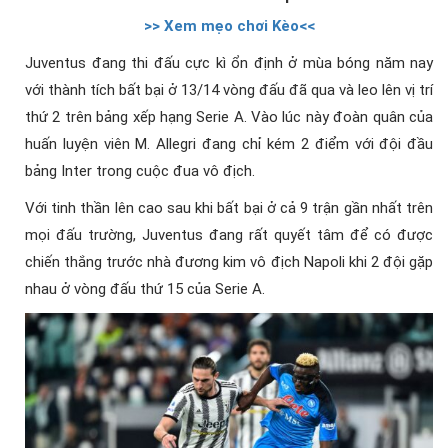
>> Xem mẹo chơi Kèo<<
Juventus đang thi đấu cực kì ổn định ở mùa bóng năm nay
với thành tích bất bại ở 13/14 vòng đấu đã qua và leo lên vị trí
thứ 2 trên bảng xếp hạng Serie A. Vào lúc này đoàn quân của
huấn luyện viên M. Allegri đang chỉ kém 2 điểm với đội đầu
bảng Inter trong cuộc đua vô địch.
Với tinh thần lên cao sau khi bất bại ở cả 9 trận gần nhất trên
mọi đấu trường, Juventus đang rất quyết tâm để có được
chiến thắng trước nhà đương kim vô địch Napoli khi 2 đội gặp
nhau ở vòng đấu thứ 15 của Serie A.