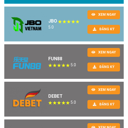
XEM NGAY
JBO
5.0
ĐĂNG KÝ
XEM NGAY
FUN88
5.0
ĐĂNG KÝ
XEM NGAY
DEBET
5.0
ĐĂNG KÝ
XEM NGAY