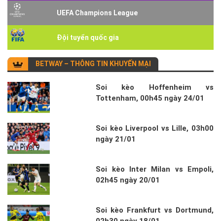
UEFA Champions League
Đội tuyển quốc gia
BETWAY – THÔNG TIN KHUYẾN MẠI
Soi kèo Hoffenheim vs
Tottenham, 00h45 ngày 24/01
Soi kèo Liverpool vs Lille, 03h00
ngày 21/01
Soi kèo Inter Milan vs Empoli,
02h45 ngày 20/01
Soi kèo Frankfurt vs Dortmund,
02h30 ngày 18/01