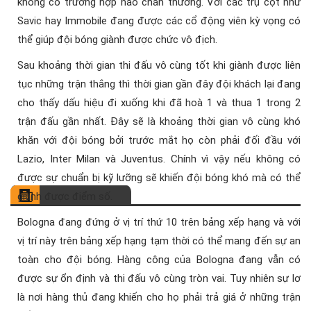
không có trường hợp nào chấn thương. Với các trụ cột như
Savic hay Immobile đang được các cổ động viên kỳ vọng có
thể giúp đội bóng giành được chức vô địch.
Sau khoảng thời gian thi đấu vô cùng tốt khi giành được liên
tục những trận thắng thì thời gian gần đây đội khách lại đang
cho thấy dấu hiệu đi xuống khi đã hoà 1 và thua 1 trong 2
trận đấu gần nhất. Đây sẽ là khoảng thời gian vô cùng khó
khăn với đội bóng bởi trước mắt họ còn phải đối đầu với
Lazio, Inter Milan và Juventus. Chính vì vậy nếu không có
được sự chuẩn bị kỹ lưỡng sẽ khiến đội bóng khó mà có thể
giành được điểm số.
Bologna đang đứng ở vị trí thứ 10 trên bảng xếp hạng và với
vị trí này trên bảng xếp hạng tạm thời có thể mang đến sự an
toàn cho đội bóng. Hàng công của Bologna đang vẫn có
được sự ổn định và thi đấu vô cùng tròn vai. Tuy nhiên sự lơ
là nơi hàng thủ đang khiến cho họ phải trả giá ở những trận