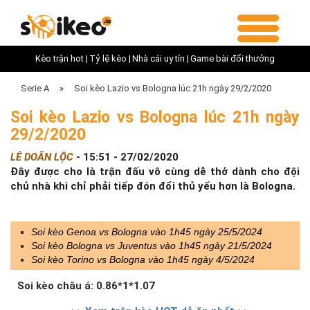
Kèo trận hot |
Tỷ lệ kèo |
Nhà cái uy tín |
Game bài đổi thưởng
Serie A
»
Soi kèo Lazio vs Bologna lúc 21h ngày 29/2/2020
Soi kèo Lazio vs Bologna lúc 21h ngày
29/2/2020
LÊ DOÃN LỘC
-
15:51 - 27/02/2020
Đây được cho là trận đấu vô cùng dễ thở dành cho đội
chủ nhà khi chỉ phải tiếp đón đổi thủ yếu hơn là Bologna.
Soi kèo Genoa vs Bologna vào 1h45 ngày 25/5/2024
Soi kèo Bologna vs Juventus vào 1h45 ngày 21/5/2024
Soi kèo Torino vs Bologna vào 1h45 ngày 4/5/2024
Soi kèo châu á: 0.86*1*1.07