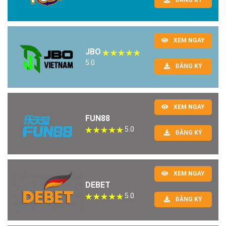
XEM NGAY
JBO
5.0
ĐĂNG KÝ
XEM NGAY
FUN88
5.0
ĐĂNG KÝ
XEM NGAY
DEBET
5.0
ĐĂNG KÝ