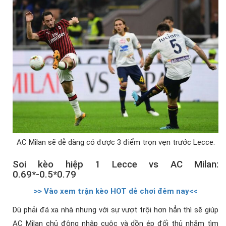
AC Milan sẽ dễ dàng có được 3 điểm trọn vẹn trước Lecce.
Soi kèo hiệp 1 Lecce vs AC Milan:
0.69*-0.5*0.79
>> Vào xem trận kèo HOT dễ chơi đêm nay<<
Dù phải đá xa nhà nhưng với sự vượt trội hơn hẳn thì sẽ giúp
AC Milan chủ động nhập cuộc và dồn ép đối thủ nhằm tìm