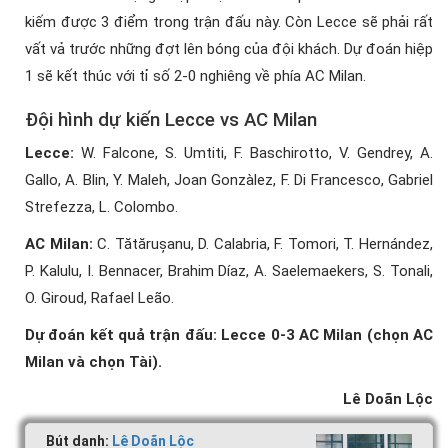
kiếm được 3 điểm trong trận đấu này. Còn Lecce sẽ phải rất
vất vả trước những đợt lên bóng của đội khách. Dự đoán hiệp
1 sẽ kết thúc với tỉ số 2-0 nghiêng về phía AC Milan.
Đội hình dự kiến Lecce vs AC Milan
Lecce:
W. Falcone, S. Umtiti, F. Baschirotto, V. Gendrey, A.
Gallo, A. Blin, Y. Maleh, Joan Gonzàlez, F. Di Francesco, Gabriel
Strefezza, L. Colombo.
AC Milan:
C. Tătărușanu, D. Calabria, F. Tomori, T. Hernández,
P. Kalulu, I. Bennacer, Brahim Díaz, A. Saelemaekers, S. Tonali,
O. Giroud, Rafael Leão.
Dự đoán kết quả trận đấu: Lecce 0-3 AC Milan (chọn AC
Milan và chọn Tài).
Lê Doãn Lộc
Bút danh:
Lê Doãn Lộc