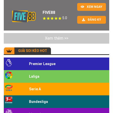
XEM NGAY
FIVE88
5.0
ĐĂNG KÝ
Xem thêm >>
GIẢI SOI KÈO HOT
Premier League
Laliga
Serie A
Bundesliga