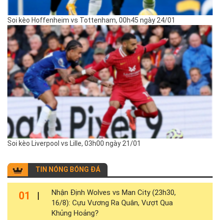
Soi kèo Hoffenheim vs Tottenham, 00h45 ngày 24/01
Soi kèo Liverpool vs Lille, 03h00 ngày 21/01
TIN NÓNG BÓNG ĐÁ
Nhận Định Wolves vs Man City (23h30,
01
16/8): Cựu Vương Ra Quân, Vượt Qua
Khủng Hoảng?