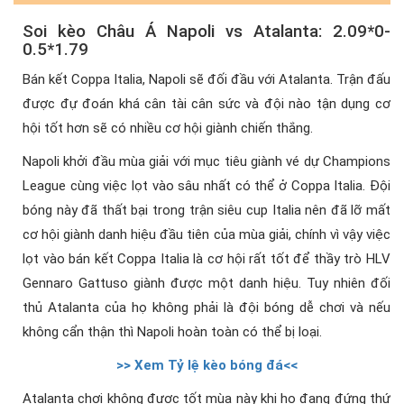
Soi kèo Châu Á Napoli vs Atalanta: 2.09*0-
0.5*1.79
Bán kết Coppa Italia, Napoli sẽ đối đầu với Atalanta. Trận đấu
được đự đoán khá cân tài cân sức và đội nào tận dụng cơ
hội tốt hơn sẽ có nhiều cơ hội giành chiến thắng.
Napoli khởi đầu mùa giải với mục tiêu giành vé dự Champions
League cùng việc lọt vào sâu nhất có thể ở Coppa Italia. Đội
bóng này đã thất bại trong trận siêu cup Italia nên đã lỡ mất
cơ hội giành danh hiệu đầu tiên của mùa giải, chính vì vậy việc
lọt vào bán kết Coppa Italia là cơ hội rất tốt để thầy trò HLV
Gennaro Gattuso giành được một danh hiệu. Tuy nhiên đối
thủ Atalanta của họ không phải là đội bóng dễ chơi và nếu
không cẩn thận thì Napoli hoàn toàn có thể bị loại.
>> Xem Tỷ lệ kèo bóng đá<<
Atalanta chơi không được tốt mùa này khi họ đang đứng thứ