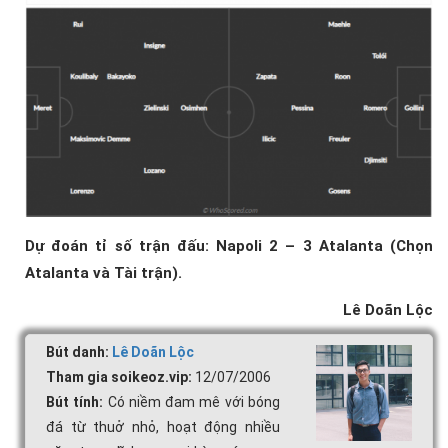
Dự đoán tỉ số trận đấu: Napoli 2 – 3 Atalanta (Chọn
Atalanta và Tài trận).
Lê Doãn Lộc
Bút danh:
Lê Doãn Lộc
Tham gia soikeoz.vip:
12/07/2006
Bút tính:
Có niềm đam mê với bóng
đá từ thuở nhỏ, hoạt động nhiều