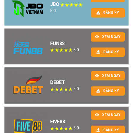
JBO
5.0
ĐĂNG KÝ
XEM NGAY
FUN88
5.0
ĐĂNG KÝ
XEM NGAY
DEBET
5.0
ĐĂNG KÝ
XEM NGAY
FIVE88
5.0
ĐĂNG KÝ