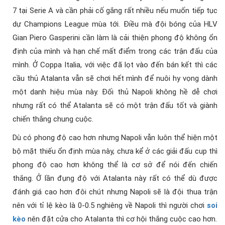
7 tại Serie A và cần phải cố gắng rất nhiều nếu muốn tiếp tục
dự Champions League mùa tới. Điều mà đội bóng của HLV
Gian Piero Gasperini cần làm là cải thiện phong độ không ổn
định của mình và hạn chế mất điểm trong các trận đấu của
mình. Ở Coppa Italia, với việc đã lọt vào đến bán kết thì các
cầu thủ Atalanta vẫn sẽ chơi hết mình để nuôi hy vọng dành
một danh hiệu mùa này. Đối thủ Napoli không hề dễ chơi
nhưng rất có thể Atalanta sẽ có một trận đấu tốt và giành
chiến thắng chung cuộc.
Dù có phong độ cao hơn nhưng Napoli vẫn luôn thể hiện một
bộ mặt thiếu ổn định mùa này, chưa kể ở các giải đấu cup thì
phong độ cao hơn không thể là cơ sở để nói đến chiến
thắng. Ở lần đụng độ với Atalanta này rất có thể dù được
đánh giá cao hơn đôi chút nhưng Napoli sẽ là đội thua trận
nên với tỉ lệ kèo là 0-0.5 nghiêng về Napoli thì người chơi
soi
kèo
nên đặt cửa cho Atalanta thì cơ hội thắng cuộc cao hơn.