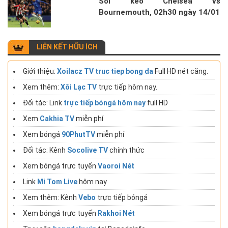
Soi kèo Chelsea vs
Bournemouth, 02h30 ngày 14/01
LIÊN KẾT HỮU ÍCH
Giới thiệu:
Xoilacz TV truc tiep bong da
Full HD nét căng.
Xem thêm:
Xôi Lạc TV
trực tiếp hôm nay.
Đối tác: Link
trực tiếp bóngá hôm nay
full HD
Xem
Cakhia TV
miễn phí
Xem bóngá
90PhutTV
miễn phí
Đối tác: Kênh
Socolive TV
chính thức
Xem bóngá trực tuyến
Vaoroi Nét
Link
Mi Tom Live
hôm nay
Xem thêm: Kênh
Vebo
trực tiếp bóngá
Xem bóngá trực tuyến
Rakhoi Nét