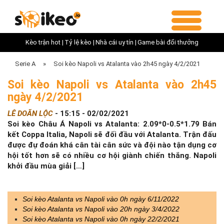
Kèo trận hot |
Tỷ lệ kèo |
Nhà cái uy tín |
Game bài đổi thưởng
Serie A
»
Soi kèo Napoli vs Atalanta vào 2h45 ngày 4/2/2021
Soi kèo Napoli vs Atalanta vào 2h45
ngày 4/2/2021
LÊ DOÃN LỘC
-
15:15 - 02/02/2021
Soi kèo Châu Á Napoli vs Atalanta: 2.09*0-0.5*1.79 Bán
kết Coppa Italia, Napoli sẽ đối đầu với Atalanta. Trận đấu
được đự đoán khá cân tài cân sức và đội nào tận dụng cơ
hội tốt hơn sẽ có nhiều cơ hội giành chiến thắng. Napoli
khởi đầu mùa giải […]
Soi kèo Atalanta vs Napoli vào 0h ngày 6/11/2022
Soi kèo Atalanta vs Napoli vào 20h ngày 3/4/2022
Soi kèo Atalanta vs Napoli vào 0h ngày 22/2/2021